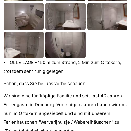
Sehen
&
-
tun
Museen
-
Denkmäler
-
Mühlen
-
- TOLLE LAGE - 150 m zum Strand, 2 Min zum Ortskern,
trotzdem sehr ruhig gelegen.
Leuchtturme
-
Schön, dass Sie bei uns vorbeischauen!
Aussichtspunkte
Attraktionen
Wir sind eine fünfköpfige Familie und seit fast 40 Jahren
-
Feriengäste in Domburg. Vor einigen Jahren haben wir uns
Spielplätze
-
nun im Ortskern angesiedelt und sind mit unserem
Ferienhäuschen "Werverijhuisje / Webereihäuschen" zu
Indoor-
-
„Teilzeiteinheimischen“ geworden.