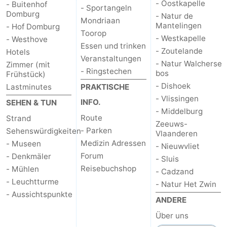
- Oostkapelle
- Buitenhof
- Sportangeln
Domburg
- Natur de
Mondriaan
Mantelingen
- Hof Domburg
Toorop
- Westkapelle
- Westhove
Essen und trinken
- Zoutelande
Hotels
Veranstaltungen
- Natur Walcherse
Zimmer (mit
- Ringstechen
bos
Frühstück)
- Dishoek
Lastminutes
PRAKTISCHE
- Vlissingen
INFO.
SEHEN & TUN
- Middelburg
Route
Strand
Zeeuws-
- Parken
Sehenswürdigkeiten
Vlaanderen
Medizin Adressen
- Museen
- Nieuwvliet
Forum
- Denkmäler
- Sluis
Reisebuchshop
- Mühlen
- Cadzand
- Leuchtturme
- Natur Het Zwin
- Aussichtspunkte
ANDERE
Über uns