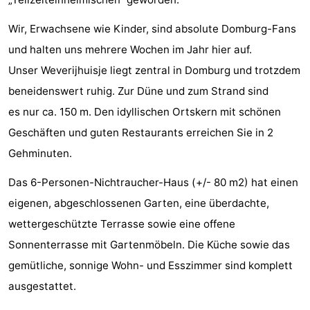
Spielplätze
Bowling
-
Wir, Erwachsene wie Kinder, sind absolute Domburg-Fans
und halten uns mehrere Wochen im Jahr hier auf.
Minigolfplätze
Wellness-
Unser Weverijhuisje liegt zentral in Domburg und trotzdem
Zentren
Dörfer
beneidenswert ruhig. Zur Düne und zum Strand sind
es nur ca. 150 m. Den idyllischen Ortskern mit schönen
&
Natur
Geschäften und guten Restaurants erreichen Sie in 2
Städte
Führungen
Gehminuten.
Sport
Das 6-Personen-Nichtraucher-Haus (+/- 80 m2) hat einen
eigenen, abgeschlossenen Garten, eine überdachte,
-
wettergeschützte Terrasse sowie eine offene
Schwimmbader
-
Sonnenterrasse mit Gartenmöbeln. Die Küche sowie das
gemütliche, sonnige Wohn- und Esszimmer sind komplett
Radfahren
-
ausgestattet.
Wandern
-