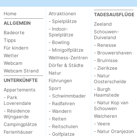
Home
Attraktionen
TAGESAUSFLÜGE
- Spielplätze
ALLGEMEIN
Zeeland
- Indoor-
Schouwen-
Badeorte
Spielplätze
Duiveland
Tipps
- Bowling
- Renesse
Für kindern
- Minigolfplätze
- Brouwershaven
Wetter
Wellness-Zentren
- Bruinisse
Webcam
Dörfer & Städte
- Zierikzee
Webcam Strand
Natur
- Natur
UNTERKÜNFTE
Führungen
Oosterschelde
Sport
- Burgh
Appartements
Haamstede
- Schwimmbader
- Park
- Natur Kop van
Loverendale
- Radfahren
Schouwen
- Résidence
- Wandern
Walcheren
Wijngaerde
- Reiten
- Veere
Campingplätze
- Reitschulen
- Natur Oranjezon
Ferienhäuser
- Golfplatze