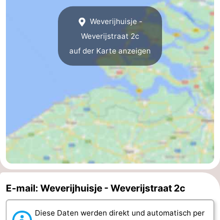
Natur
Wetter
Weverijhuisje -
Weverijstraat 2c
Het
Kontakt
auf der Karte anzeigen
Zwin
E-mail: Weverijhuisje - Weverijstraat 2c
Diese Daten werden direkt und automatisch per