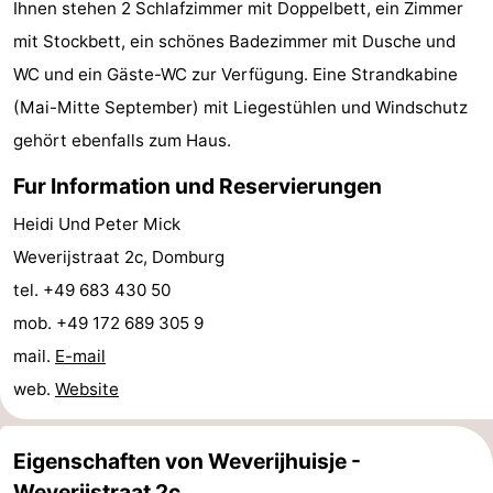
Ihnen stehen 2 Schlafzimmer mit Doppelbett, ein Zimmer
Reiten
-
mit Stockbett, ein schönes Badezimmer mit Dusche und
WC und ein Gäste-WC zur Verfügung. Eine Strandkabine
Reitschulen
-
(Mai-Mitte September) mit Liegestühlen und Windschutz
Golfplatze
-
gehört ebenfalls zum Haus.
Sportangeln
Mondriaan
Fur Information und Reservierungen
Heidi Und Peter Mick
Toorop
Weverijstraat 2c, Domburg
Essen
tel. +49 683 430 50
mob. +49 172 689 305 9
und
Veranstaltungen
mail.
E-mail
trinken
Ringstechen
web.
Website
Praktisch
Eigenschaften von Weverijhuisje -
Forum
Weverijstraat 2c