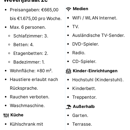
Medien
Route
Preisangaben: €665,00
WiFi / WLAN Internet.
bis €1.675,00 pro Woche.
-
TV.
Max. 6 personen.
Ausländische TV-Sender.
Parken
Reisebuchshop
Schlafzimmer: 3.
DVD-Spieler.
Betten: 4.
Medizin
Radio.
Etagenbetten: 2.
CD-Spieler.
Adressen
Region
Badezimmer: 1.
Wohnfläche: ±80 m².
Kinder-Einrichtungen
Zeeland
Haustiere erlaubt nach
Hochstuhl (Kinderstuhl).
Schouwen-
Rücksprache.
Kinderbett.
Rauchen verboten.
Treppentor.
Duiveland
-
Waschmaschine.
Außerhalb
Renesse
-
Küche
Garten.
Kühlschrank mit
Terrasse.
Brouwershaven
-