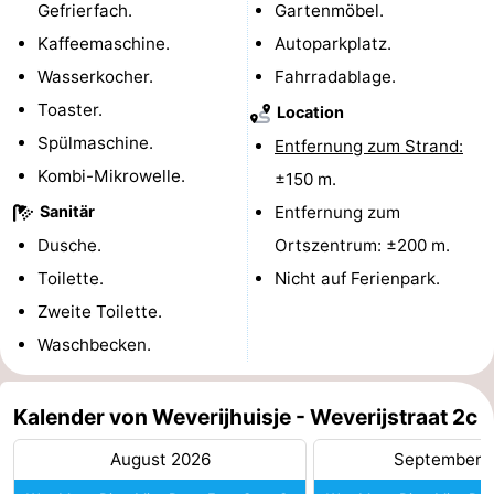
Gefrierfach.
Gartenmöbel.
Bruinisse
-
Kaffeemaschine.
Autoparkplatz.
Wasserkocher.
Fahrradablage.
Zierikzee
-
Toaster.
Location
Natur
-
Spülmaschine.
Entfernung zum Strand:
Kombi-Mikrowelle.
±150 m.
Oosterschelde
Burgh
-
Sanitär
Entfernung zum
Haamstede
Natur
Walcheren
Dusche.
Ortszentrum: ±200 m.
Toilette.
Nicht auf Ferienpark.
Kop
-
Zweite Toilette.
van
Veere
-
Waschbecken.
Schouwen
Natur
-
Kalender von Weverijhuisje - Weverijstraat 2c
Oranjezon
Oostkapelle
-
August 2026
September 
Natur
-