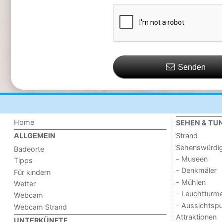
Senden
Home
SEHEN & TU
Strand
ALLGEMEIN
Sehenswürdig
Badeorte
- Museen
Tipps
- Denkmäler
Für kindern
- Mühlen
Wetter
- Leuchtturm
Webcam
- Aussichtsp
Webcam Strand
Attraktionen
UNTERKÜNFTE