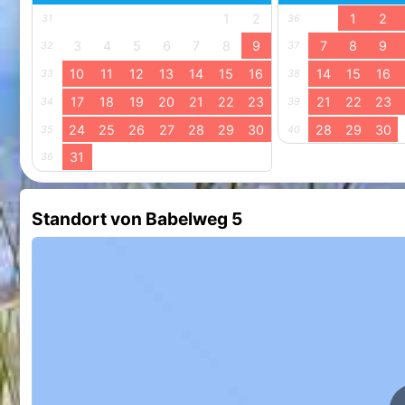
1
2
1
2
31
36
3
4
5
6
7
8
9
7
8
9
32
37
10
11
12
13
14
15
16
14
15
16
33
38
17
18
19
20
21
22
23
21
22
23
34
39
24
25
26
27
28
29
30
28
29
30
35
40
31
36
Standort von Babelweg 5