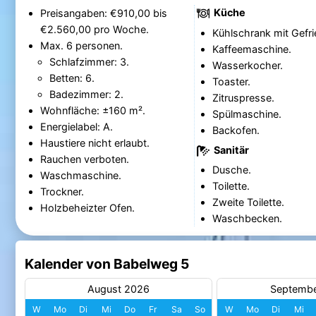
Küche
Preisangaben: €910,00 bis
€2.560,00 pro Woche.
Kühlschrank mit Gefri
Max. 6 personen.
Kaffeemaschine.
Schlafzimmer: 3.
Wasserkocher.
Betten: 6.
Toaster.
Badezimmer: 2.
Zitruspresse.
Wohnfläche: ±160 m².
Spülmaschine.
Energielabel: A.
Backofen.
Haustiere nicht erlaubt.
Sanitär
Rauchen verboten.
Dusche.
Waschmaschine.
Toilette.
Trockner.
Zweite Toilette.
Holzbeheizter Ofen.
Waschbecken.
Kalender von Babelweg 5
August 2026
Septemb
W
Mo
Di
Mi
Do
Fr
Sa
So
W
Mo
Di
Mi