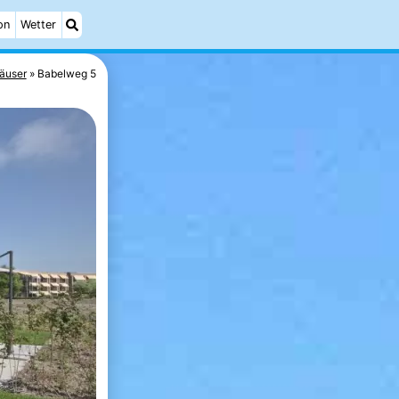
on
Wetter
äuser
Babelweg 5