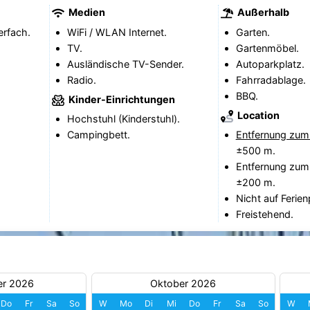
Medien
Außerhalb
erfach.
WiFi / WLAN Internet.
Garten.
TV.
Gartenmöbel.
Ausländische TV-Sender.
Autoparkplatz.
Radio.
Fahrradablage.
BBQ.
Kinder-Einrichtungen
Location
Hochstuhl (Kinderstuhl).
Campingbett.
Entfernung zum
±500 m.
Entfernung zum
±200 m.
Nicht auf Ferien
Freistehend.
er 2026
Oktober 2026
Do
Fr
Sa
So
W
Mo
Di
Mi
Do
Fr
Sa
So
W