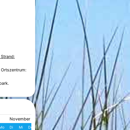
 Strand:
 Ortszentrum:
park.
November 2026
Dezember 2026
Mo
Di
Mi
Do
Fr
Sa
So
W
Mo
Di
Mi
Do
Fr
S