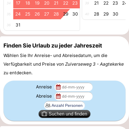
17
18
19
20
21
22
23
21
22
23
24
34
39
Bruinisse
-
24
25
26
27
28
29
30
28
29
30
35
40
Zierikzee
-
31
36
Natur
-
Finden Sie Urlaub zu jeder Jahreszeit
Oosterschelde
Burgh
-
Wählen Sie Ihr Anreise- und Abreisedatum, um die
Haamstede
Natur
Walcheren
Verfügbarkeit und Preise von
Zuiverseweg 3 - Aagtekerke
zu entdecken.
Kop
-
Anreise
van
Veere
-
Abreise
Schouwen
Natur
-
Oranjezon
Oostkapelle
-
Suchen und finden
Natur
-