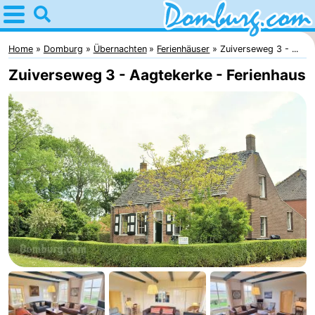
Home
Domburg
Home
Domburg
Übernachten
Ferienhäuser
Zuiverseweg 3 - ...
Zuiverseweg 3 - Aagtekerke - Ferienhaus
Tipps
Für
kindern
Webcam
Webcam
Webcam
Strand
Übernachten
Appartements
-