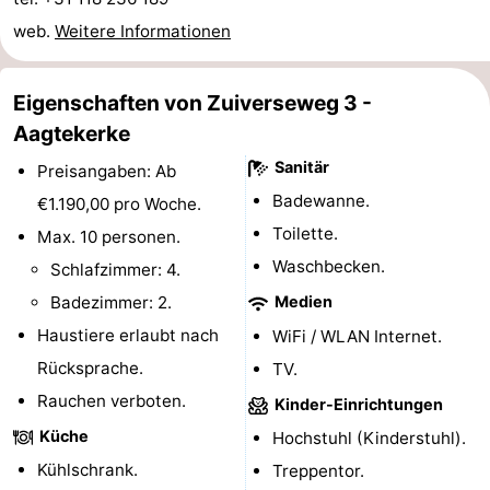
web.
Weitere Informationen
Reiten
-
Reitschulen
-
Eigenschaften von Zuiverseweg 3 -
Aagtekerke
Golfplatze
-
Sanitär
Preisangaben: Ab
Sportangeln
Mondriaan
Badewanne.
€1.190,00 pro Woche.
Toorop
Toilette.
Max. 10 personen.
Waschbecken.
Schlafzimmer: 4.
Essen
Badezimmer: 2.
Medien
und
Veranstaltungen
Haustiere erlaubt nach
WiFi / WLAN Internet.
Rücksprache.
TV.
trinken
Ringstechen
Rauchen verboten.
Kinder-Einrichtungen
Praktisch
Küche
Hochstuhl (Kinderstuhl).
Kühlschrank.
Treppentor.
Forum