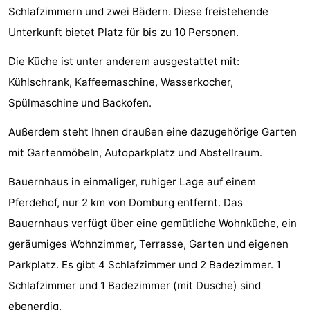
Schlafzimmern und zwei Bädern. Diese freistehende
Sehen
Unterkunft bietet Platz für bis zu 10 Personen.
&
-
Die Küche ist unter anderem ausgestattet mit:
tun
Museen
-
Kühlschrank, Kaffeemaschine, Wasserkocher,
Spülmaschine und Backofen.
Denkmäler
-
Außerdem steht Ihnen draußen eine dazugehörige Garten
Mühlen
-
mit Gartenmöbeln, Autoparkplatz und Abstellraum.
Leuchtturme
-
Bauernhaus in einmaliger, ruhiger Lage auf einem
Pferdehof, nur 2 km von Domburg entfernt. Das
Aussichtspunkte
Attraktionen
Bauernhaus verfügt über eine gemütliche Wohnküche, ein
-
geräumiges Wohnzimmer, Terrasse, Garten und eigenen
Parkplatz. Es gibt 4 Schlafzimmer und 2 Badezimmer. 1
Spielplätze
-
Schlafzimmer und 1 Badezimmer (mit Dusche) sind
Indoor-
-
ebenerdig.