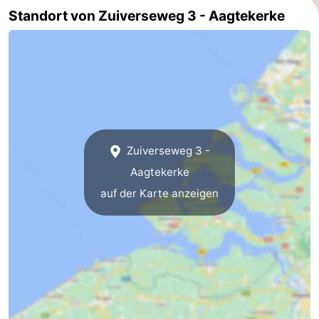
Standort von Zuiverseweg 3 - Aagtekerke
de
Westkapelle
-
Mantelingen
Zoutelande
-
Natur
-
Walcherse
Dishoek
-
Zuiverseweg 3 -
bos
Vlissingen
-
Aagtekerke
Middelburg
Zeeuws-
auf der Karte anzeigen
Vlaanderen
-
Nieuwvliet
-
Sluis
-
Cadzand
-