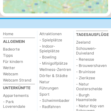
Natur
Wetter
Het
Kontakt
Zwin
Home
Attraktionen
TAGESAUSFLÜGE
- Spielplätze
ALLGEMEIN
Zeeland
- Indoor-
Schouwen-
Badeorte
Spielplätze
Duiveland
Tipps
- Bowling
- Renesse
Für kindern
- Minigolfplätze
- Brouwershaven
Wetter
Wellness-Zentren
- Bruinisse
Webcam
Dörfer & Städte
- Zierikzee
Webcam Strand
Natur
- Natur
UNTERKÜNFTE
Führungen
Oosterschelde
Sport
- Burgh
Appartements
Haamstede
- Schwimmbader
- Park
- Natur Kop van
Loverendale
- Radfahren
Schouwen