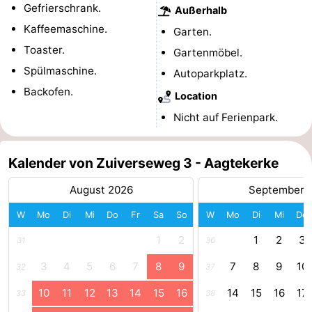
Gefrierschrank.
Außerhalb
Route
Kaffeemaschine.
Garten.
Toaster.
Gartenmöbel.
-
Spülmaschine.
Autoparkplatz.
Parken
Reisebuchshop
Backofen.
Location
Medizin
Nicht auf Ferienpark.
Adressen
Region
Kalender von Zuiverseweg 3 - Aagtekerke
Zeeland
August 2026
September 
Schouwen-
W
Mo
Di
Mi
Do
Fr
Sa
So
W
Mo
Di
Mi
Do
1
2
1
2
3
Duiveland
-
31
36
3
4
5
6
7
8
9
7
8
9
10
32
37
Renesse
-
10
11
12
13
14
15
16
14
15
16
17
33
38
Brouwershaven
-