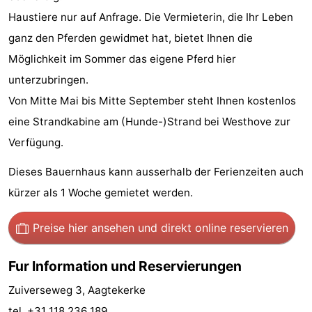
Haustiere nur auf Anfrage. Die Vermieterin, die Ihr Leben
Spielplätze
Bowling
-
ganz den Pferden gewidmet hat, bietet Ihnen die
Minigolfplätze
Wellness-
Möglichkeit im Sommer das eigene Pferd hier
unterzubringen.
Zentren
Dörfer
Von Mitte Mai bis Mitte September steht Ihnen kostenlos
&
Natur
eine Strandkabine am (Hunde-)Strand bei Westhove zur
Verfügung.
Städte
Führungen
Dieses Bauernhaus kann ausserhalb der Ferienzeiten auch
Sport
kürzer als 1 Woche gemietet werden.
-
Preise hier ansehen
und direkt online reservieren
Schwimmbader
-
Fur Information und Reservierungen
Radfahren
-
Zuiverseweg 3, Aagtekerke
Wandern
-
tel. +31 118 236 189