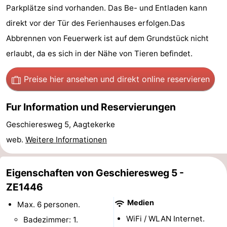
Parkplätze sind vorhanden. Das Be- und Entladen kann
Reiten
-
direkt vor der Tür des Ferienhauses erfolgen.Das
Reitschulen
-
Abbrennen von Feuerwerk ist auf dem Grundstück nicht
erlaubt, da es sich in der Nähe von Tieren befindet.
Golfplatze
-
Preise hier ansehen
und direkt online reservieren
Sportangeln
Mondriaan
Fur Information und Reservierungen
Toorop
Geschieresweg 5, Aagtekerke
Essen
web.
Weitere Informationen
und
Veranstaltungen
Eigenschaften von Geschieresweg 5 -
trinken
Ringstechen
ZE1446
Praktisch
Medien
Max. 6 personen.
WiFi / WLAN Internet.
Badezimmer: 1.
Forum