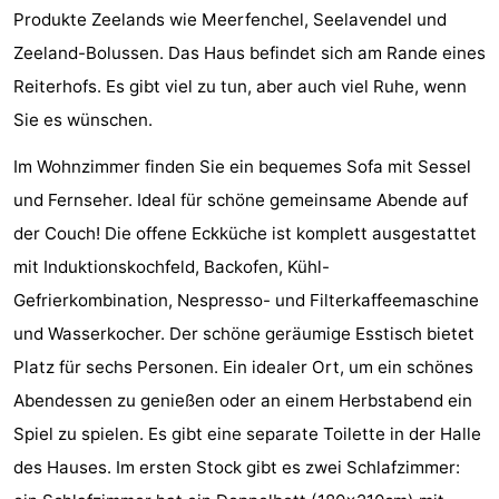
Produkte Zeelands wie Meerfenchel, Seelavendel und
Sehen
Zeeland-Bolussen. Das Haus befindet sich am Rande eines
&
-
Reiterhofs. Es gibt viel zu tun, aber auch viel Ruhe, wenn
Sie es wünschen.
tun
Museen
-
Im Wohnzimmer finden Sie ein bequemes Sofa mit Sessel
Denkmäler
-
und Fernseher. Ideal für schöne gemeinsame Abende auf
Mühlen
-
der Couch! Die offene Eckküche ist komplett ausgestattet
mit Induktionskochfeld, Backofen, Kühl-
Leuchtturme
-
Gefrierkombination, Nespresso- und Filterkaffeemaschine
Aussichtspunkte
Attraktionen
und Wasserkocher. Der schöne geräumige Esstisch bietet
Platz für sechs Personen. Ein idealer Ort, um ein schönes
-
Abendessen zu genießen oder an einem Herbstabend ein
Spielplätze
-
Spiel zu spielen. Es gibt eine separate Toilette in der Halle
des Hauses. Im ersten Stock gibt es zwei Schlafzimmer:
Indoor-
-