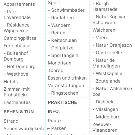
Sport
- Burgh
Appartements
Haamstede
- Schwimmbader
- Park
- Natur Kop van
Loverendale
- Radfahren
Schouwen
- Résidence
- Wandern
Walcheren
Wijngaerde
- Reiten
- Veere
Campingplätze
- Reitschulen
- Natur Oranjezon
Ferienhäuser
- Golfplatze
- Oostkapelle
- Buitenhof
- Sportangeln
Domburg
- Natur de
Mondriaan
Mantelingen
- Hof Domburg
Toorop
- Westkapelle
- Westhove
Essen und trinken
- Zoutelande
Hotels
Veranstaltungen
- Natur Walcherse
Zimmer (mit
- Ringstechen
bos
Frühstück)
- Dishoek
Lastminutes
PRAKTISCHE
- Vlissingen
INFO.
SEHEN & TUN
- Middelburg
Route
Strand
Zeeuws-
- Parken
Sehenswürdigkeiten
Vlaanderen