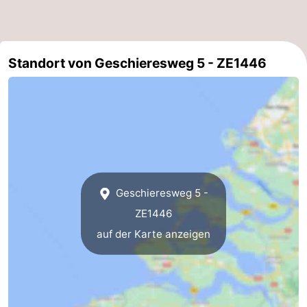
de
Westkapelle
-
Mantelingen
Zoutelande
-
Standort von Geschieresweg 5 - ZE1446
Natur
-
Walcherse
Dishoek
-
bos
Vlissingen
-
Middelburg
Zeeuws-
Geschieresweg 5 -
Vlaanderen
-
ZE1446
auf der Karte anzeigen
Nieuwvliet
-
Sluis
-
Cadzand
-