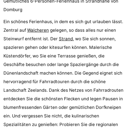
Gemütliches 6-Personen-Ferienhaus in Strandnähe von
Park
-
Domburg
Loverendale
Résidence
Campingplätze
Ein schönes Ferienhaus, in dem es sich gut urlauben lässt.
Zentral auf
Walcheren
gelegen, so dass alles nur einen
Wijngaerde
Ferienhäuser
Steinwurf entfernt ist. Der
Strand
, wo Sie sich sonnen,
-
spazieren gehen oder kitesurfen können. Malerische
Küstendörfer, wo Sie eine Terrasse genießen, die
Buitenhof
-
Geschäfte besuchen oder lange Spaziergänge durch die
Domburg
Hof
-
Dünenlandschaft machen können. Die Gegend eignet sich
hervorragend für Fahrradtouren durch die schöne
Domburg
Westhove
Hotels
Landschaft Zeelands. Dank des Netzes von Fahrradrouten
Zimmer
entdecken Sie die schönsten Flecken und legen Pausen in
blumenfressenden Gärten oder gemütlichen Dorfkneipen
(mit
Lastminutes
ein. Und vergessen Sie nicht, die kulinarischen
Frühstück)
Strand
Spezialitäten zu genießen: Probieren Sie die regionalen