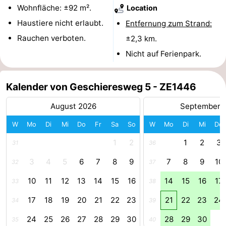
Wohnfläche: ±92 m².
Location
Route
Haustiere nicht erlaubt.
Entfernung zum Strand:
Rauchen verboten.
±2,3 km.
-
Nicht auf Ferienpark.
Parken
Reisebuchshop
Medizin
Kalender von Geschieresweg 5 - ZE1446
August 2026
September 
Adressen
Region
W
Mo
Di
Mi
Do
Fr
Sa
So
W
Mo
Di
Mi
Do
Zeeland
1
2
1
2
3
31
36
Schouwen-
3
4
5
6
7
8
9
7
8
9
10
32
37
Duiveland
-
10
11
12
13
14
15
16
14
15
16
17
33
38
Renesse
-
17
18
19
20
21
22
23
21
22
23
24
34
39
24
25
26
27
28
29
30
28
29
30
Brouwershaven
-
35
40