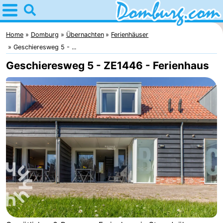
Home
Domburg
Home
Domburg
Übernachten
Ferienhäuser
Geschieresweg 5 - ...
Tipps
Geschieresweg 5 - ZE1446 - Ferienhaus
Für
kindern
Webcam
Webcam
Webcam
Strand
Übernachten
Appartements
-