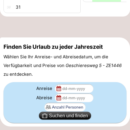
31
36
Bruinisse
-
Zierikzee
-
Natur
-
Finden Sie Urlaub zu jeder Jahreszeit
Oosterschelde
Burgh
-
Wählen Sie Ihr Anreise- und Abreisedatum, um die
Haamstede
Natur
Walcheren
Verfügbarkeit und Preise von
Geschieresweg 5 - ZE1446
zu entdecken.
Kop
-
van
Veere
-
Anreise
Abreise
Schouwen
Natur
-
Oranjezon
Oostkapelle
-
Suchen und finden
Natur
-