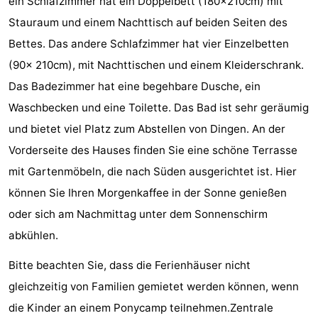
ein Schlafzimmer hat ein Doppelbett (180x210cm) mit
Spielplätze
Bowling
-
Stauraum und einem Nachttisch auf beiden Seiten des
Bettes. Das andere Schlafzimmer hat vier Einzelbetten
Minigolfplätze
Wellness-
(90x 210cm), mit Nachttischen und einem Kleiderschrank.
Zentren
Dörfer
Das Badezimmer hat eine begehbare Dusche, ein
Waschbecken und eine Toilette. Das Bad ist sehr geräumig
&
Natur
und bietet viel Platz zum Abstellen von Dingen. An der
Städte
Führungen
Vorderseite des Hauses finden Sie eine schöne Terrasse
mit Gartenmöbeln, die nach Süden ausgerichtet ist. Hier
Sport
können Sie Ihren Morgenkaffee in der Sonne genießen
-
oder sich am Nachmittag unter dem Sonnenschirm
abkühlen.
Schwimmbader
-
Bitte beachten Sie, dass die Ferienhäuser nicht
Radfahren
-
gleichzeitig von Familien gemietet werden können, wenn
Wandern
-
die Kinder an einem Ponycamp teilnehmen.Zentrale