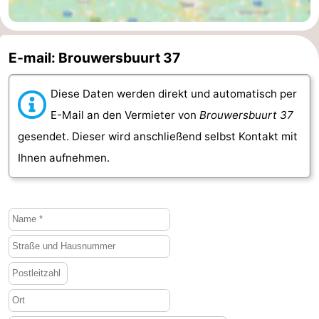
de
Westkapelle
-
E-mail: Brouwersbuurt 37
Mantelingen
Zoutelande
-
Natur
-
Diese Daten werden direkt und automatisch per
E-Mail an den Vermieter von
Brouwersbuurt 37
Walcherse
Dishoek
-
gesendet. Dieser wird anschließend selbst Kontakt mit
bos
Vlissingen
-
Ihnen aufnehmen.
Middelburg
Zeeuws-
Vlaanderen
-
Nieuwvliet
-
Sluis
-
Cadzand
-