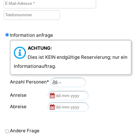
Natur
Wetter
Het
Kontakt
Information anfrage
Zwin
ACHTUNG:
Dies ist KEIN endgültige Reservierung; nur ein
Informationauftrag.
Anzahl Personen*
Anreise
Abreise
Andere Frage