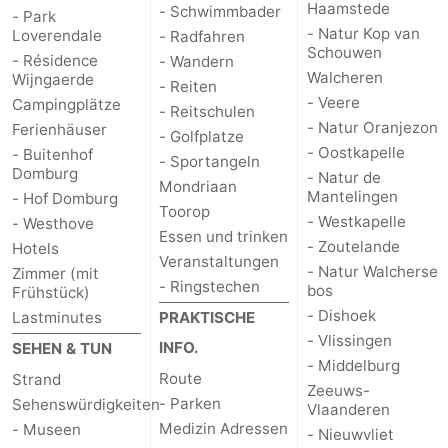
Haamstede
- Schwimmbader
- Park
- Natur Kop van
Loverendale
- Radfahren
Schouwen
- Résidence
- Wandern
Walcheren
Wijngaerde
- Reiten
- Veere
Campingplätze
- Reitschulen
- Natur Oranjezon
Ferienhäuser
- Golfplatze
- Oostkapelle
- Buitenhof
- Sportangeln
Domburg
- Natur de
Mondriaan
Mantelingen
- Hof Domburg
Toorop
- Westkapelle
- Westhove
Essen und trinken
- Zoutelande
Hotels
Veranstaltungen
- Natur Walcherse
Zimmer (mit
- Ringstechen
bos
Frühstück)
- Dishoek
Lastminutes
PRAKTISCHE
- Vlissingen
INFO.
SEHEN & TUN
- Middelburg
Route
Strand
Zeeuws-
- Parken
Sehenswürdigkeiten
Vlaanderen
Medizin Adressen
- Museen
- Nieuwvliet