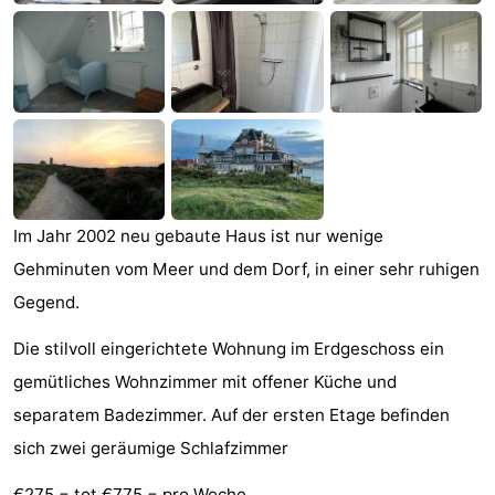
Sehen
&
-
tun
Museen
-
Denkmäler
-
Mühlen
-
Im Jahr 2002 neu gebaute Haus ist nur wenige
Gehminuten vom Meer und dem Dorf, in einer sehr ruhigen
Leuchtturme
-
Gegend.
Aussichtspunkte
Attraktionen
Die stilvoll eingerichtete Wohnung im Erdgeschoss ein
-
gemütliches Wohnzimmer mit offener Küche und
separatem Badezimmer. Auf der ersten Etage befinden
Spielplätze
-
sich zwei geräumige Schlafzimmer
Indoor-
-
€275,= tot €775,= pro Woche