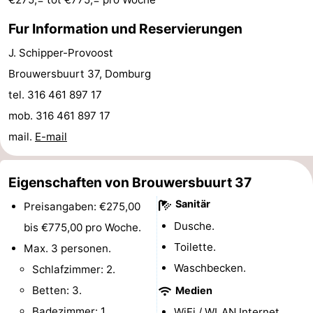
Spielplätze
Bowling
-
Fur Information und Reservierungen
Minigolfplätze
Wellness-
J. Schipper-Provoost
Brouwersbuurt 37, Domburg
Zentren
Dörfer
tel. 316 461 897 17
&
Natur
mob. 316 461 897 17
mail.
E-mail
Städte
Führungen
Sport
Eigenschaften von Brouwersbuurt 37
Sanitär
Preisangaben: €275,00
-
Dusche.
bis €775,00 pro Woche.
Schwimmbader
-
Toilette.
Max. 3 personen.
Waschbecken.
Schlafzimmer: 2.
Radfahren
-
Betten: 3.
Medien
Wandern
-
Badezimmer: 1.
WiFi / WLAN Internet.