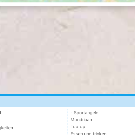
- Sportangeln
N
Mondriaan
Toorop
keiten
Essen und trinken