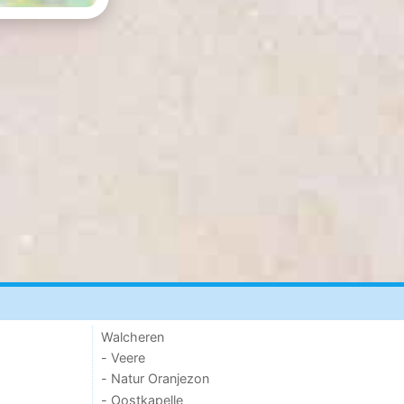
Walcheren
- Veere
- Natur Oranjezon
- Oostkapelle