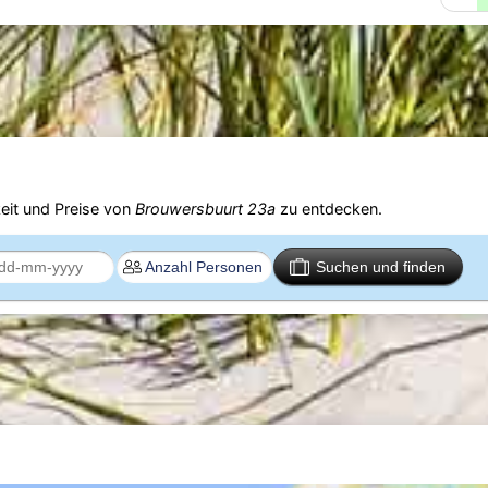
eit und Preise von
Brouwersbuurt 23a
zu entdecken.
Suchen und finden