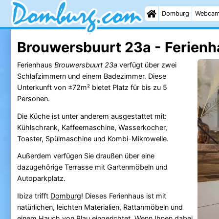
Domburg
Webca
Brouwersbuurt 23a - Ferienh
Ferienhaus
Brouwersbuurt 23a
verfügt über zwei
Schlafzimmern und einem Badezimmer. Diese
Unterkunft von ±72m² bietet Platz für bis zu 5
Personen.
Die Küche ist unter anderem ausgestattet mit:
Kühlschrank, Kaffeemaschine, Wasserkocher,
Toaster, Spülmaschine und Kombi-Mikrowelle.
Außerdem verfügen Sie draußen über eine
dazugehörige Terrasse mit Gartenmöbeln und
Autoparkplatz.
Ibiza trifft
Domburg
! Dieses Ferienhaus ist mit
natürlichen, leichten Materialien, Rattanmöbeln und
einem Hauch von Blau eingerichtet. Wenn Ihnen dabei