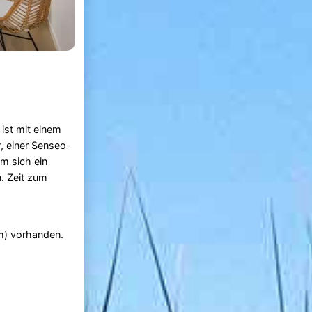
ist mit einem
, einer Senseo-
em sich ein
. Zeit zum
m) vorhanden.