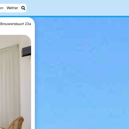
on
Wetter
Brouwersbuurt 23a