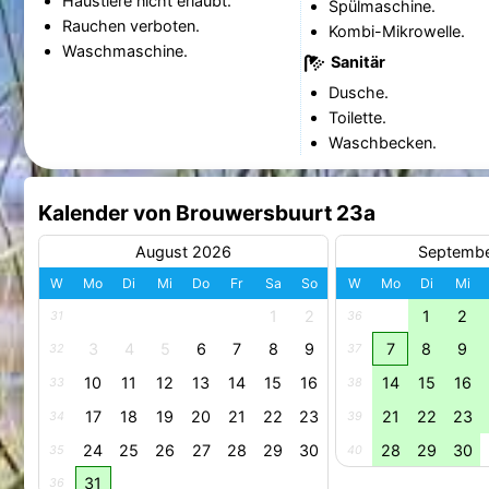
Haustiere nicht erlaubt.
Spülmaschine.
Rauchen verboten.
Kombi-Mikrowelle.
Waschmaschine.
Sanitär
Dusche.
Toilette.
Waschbecken.
Kalender von Brouwersbuurt 23a
August 2026
Septemb
W
Mo
Di
Mi
Do
Fr
Sa
So
W
Mo
Di
Mi
1
2
1
2
31
36
3
4
5
6
7
8
9
7
8
9
32
37
10
11
12
13
14
15
16
14
15
16
33
38
17
18
19
20
21
22
23
21
22
23
34
39
24
25
26
27
28
29
30
28
29
30
35
40
31
36