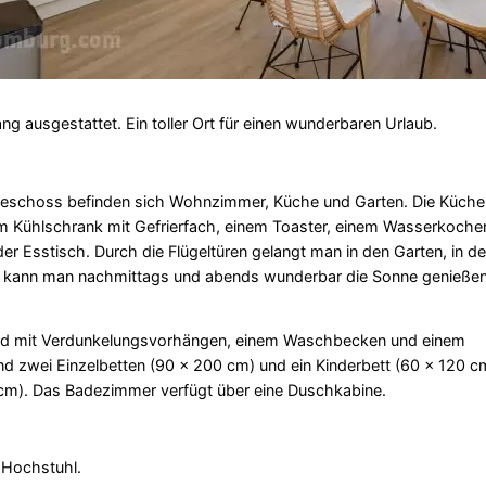
g ausgestattet. Ein toller Ort für einen wunderbaren Urlaub.
eschoss befinden sich Wohnzimmer, Küche und Garten. Die Küche 
em Kühlschrank mit Gefrierfach, einem Toaster, einem Wasserkocher
der Esstisch. Durch die Flügeltüren gelangt man in den Garten, in d
er kann man nachmittags und abends wunderbar die Sonne genießen
ind mit Verdunkelungsvorhängen, einem Waschbecken und einem
d zwei Einzelbetten (90 x 200 cm) und ein Kinderbett (60 x 120 c
 cm). Das Badezimmer verfügt über eine Duschkabine.
n Hochstuhl.