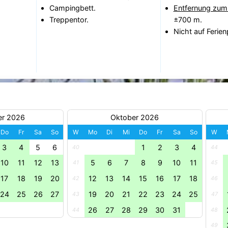
Campingbett.
Entfernung zum
Treppentor.
±700 m.
Nicht auf Ferien
er 2026
Oktober 2026
Do
Fr
Sa
So
W
Mo
Di
Mi
Do
Fr
Sa
So
W
3
4
5
6
1
2
3
4
40
44
10
11
12
13
5
6
7
8
9
10
11
41
45
17
18
19
20
12
13
14
15
16
17
18
42
46
24
25
26
27
19
20
21
22
23
24
25
43
47
26
27
28
29
30
31
44
48
49