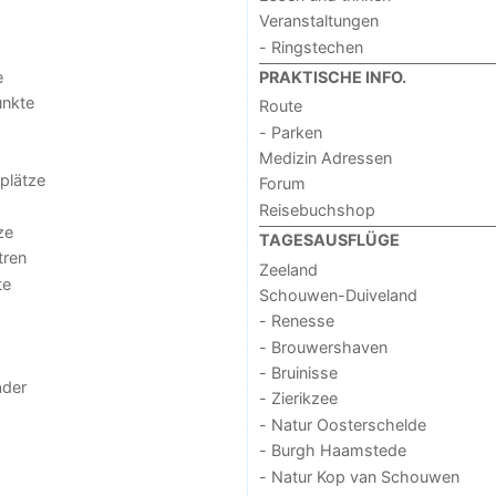
Veranstaltungen
- Ringstechen
e
PRAKTISCHE INFO.
unkte
Route
- Parken
Medizin Adressen
lplätze
Forum
Reisebuchshop
ze
TAGESAUSFLÜGE
tren
Zeeland
te
Schouwen-Duiveland
- Renesse
- Brouwershaven
- Bruinisse
der
- Zierikzee
- Natur Oosterschelde
- Burgh Haamstede
- Natur Kop van Schouwen