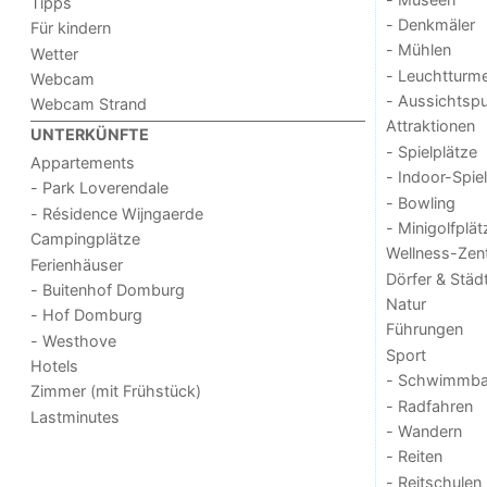
Tipps
- Denkmäler
Für kindern
- Mühlen
Wetter
- Leuchtturm
Webcam
- Aussichtsp
Webcam Strand
Attraktionen
UNTERKÜNFTE
- Spielplätze
Appartements
- Indoor-Spie
- Park Loverendale
- Bowling
- Résidence Wijngaerde
- Minigolfplät
Campingplätze
Wellness-Zen
Ferienhäuser
Dörfer & Städ
- Buitenhof Domburg
Natur
- Hof Domburg
Führungen
- Westhove
Sport
Hotels
- Schwimmba
Zimmer (mit Frühstück)
- Radfahren
Lastminutes
- Wandern
- Reiten
- Reitschulen