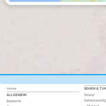
Home
SEHEN & TU
Strand
ALLGEMEIN
Sehenswürdig
Badeorte
- Museen