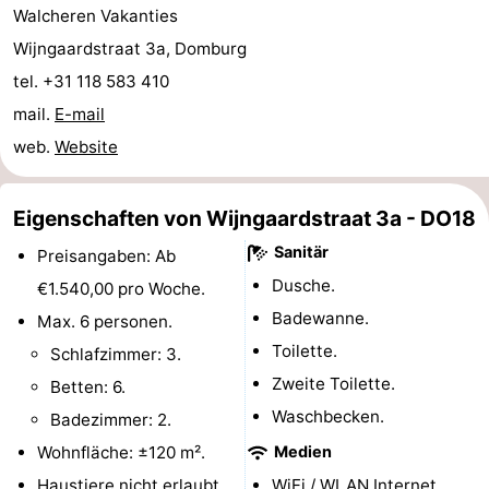
Walcheren Vakanties
Route
Wijngaardstraat 3a, Domburg
tel. +31 118 583 410
-
mail.
E-mail
Parken
Reisebuchshop
web.
Website
Medizin
Eigenschaften von Wijngaardstraat 3a - DO18
Adressen
Region
Sanitär
Preisangaben: Ab
Zeeland
Dusche.
€1.540,00 pro Woche.
Badewanne.
Max. 6 personen.
Schouwen-
Toilette.
Schlafzimmer: 3.
Duiveland
-
Zweite Toilette.
Betten: 6.
Waschbecken.
Badezimmer: 2.
Renesse
-
Wohnfläche: ±120 m².
Medien
Brouwershaven
-
Haustiere nicht erlaubt.
WiFi / WLAN Internet.