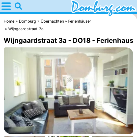
Home
Domburg
Home
Domburg
Übernachten
Ferienhäuser
Wijngaardstraat 3a ...
Tipps
Wijngaardstraat 3a - DO18 - Ferienhaus
Für
kindern
Webcam
Webcam
Webcam
Strand
Übernachten
Appartements
-