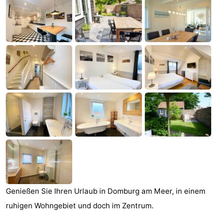
Park
-
Loverendale
Résidence
Campingplätze
Wijngaerde
Ferienhäuser
-
Buitenhof
-
Domburg
Hof
-
Domburg
Westhove
Hotels
Zimmer
(mit
Lastminutes
Genießen Sie Ihren Urlaub in Domburg am Meer, in einem
ruhigen Wohngebiet und doch im Zentrum.
Frühstück)
Strand