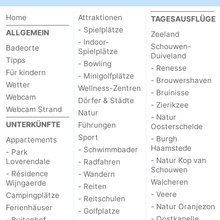
Home
Attraktionen
TAGESAUSFLÜGE
- Spielplätze
ALLGEMEIN
Zeeland
- Indoor-
Schouwen-
Badeorte
Spielplätze
Duiveland
Tipps
- Bowling
- Renesse
Für kindern
- Minigolfplätze
- Brouwershaven
Wetter
Wellness-Zentren
- Bruinisse
Webcam
Dörfer & Städte
- Zierikzee
Webcam Strand
Natur
- Natur
UNTERKÜNFTE
Führungen
Oosterschelde
Sport
- Burgh
Appartements
Haamstede
- Schwimmbader
- Park
- Natur Kop van
Loverendale
- Radfahren
Schouwen
- Résidence
- Wandern
Walcheren
Wijngaerde
- Reiten
- Veere
Campingplätze
- Reitschulen
- Natur Oranjezon
Ferienhäuser
- Golfplatze
- Oostkapelle
- Buitenhof