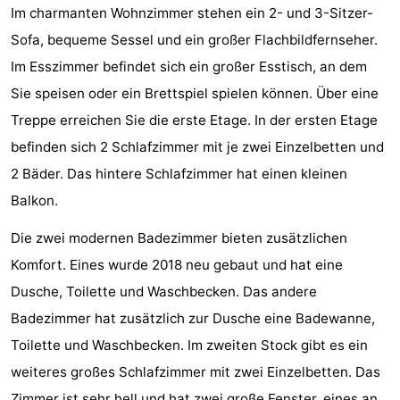
Im charmanten Wohnzimmer stehen ein 2- und 3-Sitzer-
Spielplätze
Bowling
-
Sofa, bequeme Sessel und ein großer Flachbildfernseher.
Minigolfplätze
Wellness-
Im Esszimmer befindet sich ein großer Esstisch, an dem
Sie speisen oder ein Brettspiel spielen können. Über eine
Zentren
Dörfer
Treppe erreichen Sie die erste Etage. In der ersten Etage
&
Natur
befinden sich 2 Schlafzimmer mit je zwei Einzelbetten und
2 Bäder. Das hintere Schlafzimmer hat einen kleinen
Städte
Führungen
Balkon.
Sport
Die zwei modernen Badezimmer bieten zusätzlichen
Komfort. Eines wurde 2018 neu gebaut und hat eine
-
Dusche, Toilette und Waschbecken. Das andere
Schwimmbader
-
Badezimmer hat zusätzlich zur Dusche eine Badewanne,
Toilette und Waschbecken. Im zweiten Stock gibt es ein
Radfahren
-
weiteres großes Schlafzimmer mit zwei Einzelbetten. Das
Wandern
-
Zimmer ist sehr hell und hat zwei große Fenster, eines an