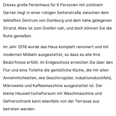
Dieses große Ferienhaus für 6 Personen mit schönem
Sehen
Garten liegt in einer ruhigen Seitenstraße zwischen dem
&
-
lebhaften Zentrum von Domburg und dem nahe gelegenen
Strand. Alles ist zum Greifen nah, und doch können Sie die
tun
Museen
-
Ruhe genießen.
Denkmäler
-
Im Jahr 2018 wurde das Haus komplett renoviert und mit
Mühlen
-
modernen Möbeln ausgestattet, so dass es alle Ihre
Bedürfnisse erfüllt. Im Erdgeschoss erreichen Sie über den
Leuchtturme
-
Flur und eine Toilette die gemütliche Küche, die mit allen
Aussichtspunkte
Attraktionen
Annehmlichkeiten, wie Geschirrspüler, Induktionskochfeld,
Mikrowelle und Kaffeemaschine ausgestattet ist. Der
-
kleine Hauswirtschaftsraum mit Waschmaschine und
Spielplätze
-
Gefrierschrank kann ebenfalls von der Terrasse aus
betreten werden.
Indoor-
-