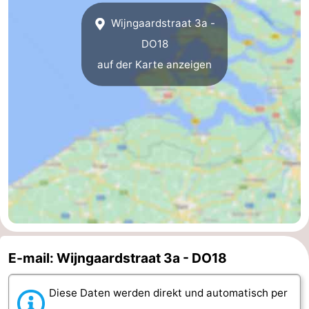
Wijngaardstraat 3a -
Natur
Wetter
DO18
Het
Kontakt
auf der Karte anzeigen
Zwin
E-mail: Wijngaardstraat 3a - DO18
Diese Daten werden direkt und automatisch per