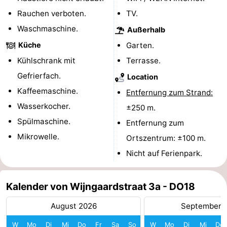
Rauchen verboten.
TV.
Bruinisse
-
Waschmaschine.
Außerhalb
Zierikzee
-
Küche
Garten.
Kühlschrank mit
Terrasse.
Natur
-
Gefrierfach.
Location
Oosterschelde
Burgh
-
Kaffeemaschine.
Entfernung zum Strand:
Wasserkocher.
±250 m.
Haamstede
Natur
Walcheren
Spülmaschine.
Entfernung zum
Kop
-
Mikrowelle.
Ortszentrum: ±100 m.
Nicht auf Ferienpark.
van
Veere
-
Schouwen
Natur
-
Kalender von Wijngaardstraat 3a - DO18
Oranjezon
Oostkapelle
-
August 2026
September 
Natur
-
W
Mo
Di
Mi
Do
Fr
Sa
So
W
Mo
Di
Mi
Do