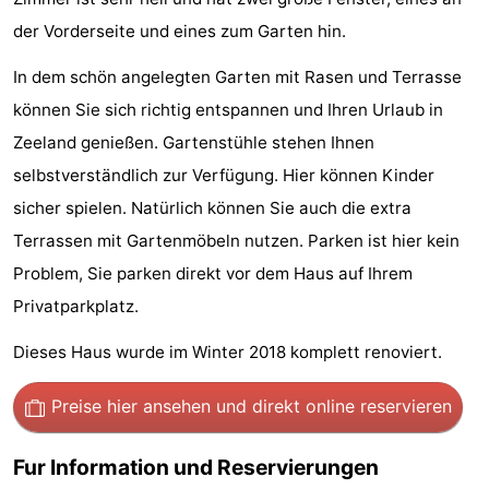
der Vorderseite und eines zum Garten hin.
Reiten
-
In dem schön angelegten Garten mit Rasen und Terrasse
Reitschulen
-
können Sie sich richtig entspannen und Ihren Urlaub in
Golfplatze
-
Zeeland genießen. Gartenstühle stehen Ihnen
selbstverständlich zur Verfügung. Hier können Kinder
Sportangeln
Mondriaan
sicher spielen. Natürlich können Sie auch die extra
Toorop
Terrassen mit Gartenmöbeln nutzen. Parken ist hier kein
Problem, Sie parken direkt vor dem Haus auf Ihrem
Essen
Privatparkplatz.
und
Veranstaltungen
Dieses Haus wurde im Winter 2018 komplett renoviert.
trinken
Ringstechen
Preise hier ansehen
und direkt online reservieren
Praktisch
Fur Information und Reservierungen
Forum