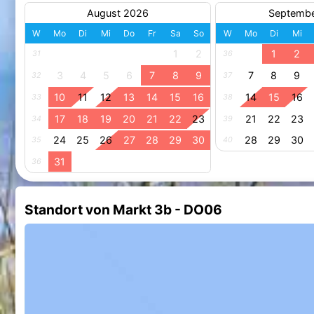
August 2026
Septemb
W
Mo
Di
Mi
Do
Fr
Sa
So
W
Mo
Di
Mi
1
2
1
2
31
36
3
4
5
6
7
8
9
7
8
9
32
37
10
11
12
13
14
15
16
14
15
16
33
38
17
18
19
20
21
22
23
21
22
23
34
39
24
25
26
27
28
29
30
28
29
30
35
40
31
36
Standort von Markt 3b - DO06