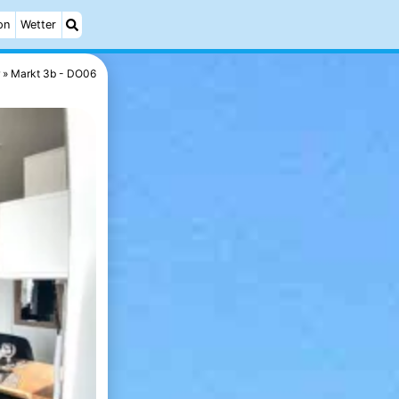
on
Wetter
Markt 3b - DO06