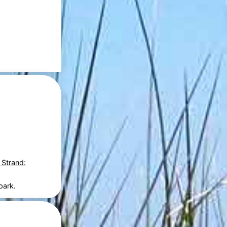
 Strand:
park.