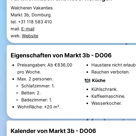
Walcheren Vakanties
Markt 3b, Domburg
tel. +31 118 583 410
mail.
E-mail
web.
Website
Eigenschaften von Markt 3b - DO06
Preisangaben: Ab €836,00
Haustiere nicht erlaub
pro Woche.
Rauchen verboten.
Max. 2 personen.
Küche
Schlafzimmer: 1.
Kühlschrank.
Betten: 2.
Kaffeemaschine.
Badezimmer: 1.
Wasserkocher.
Wohnfläche: ±20 m².
Kalender von Markt 3b - DO06