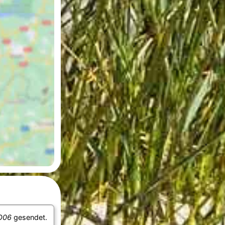
O06
gesendet.