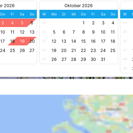
er 2026
Oktober 2026
Do
Fr
Sa
So
W
Mo
Di
Mi
Do
Fr
Sa
So
W
3
4
5
6
1
2
3
4
40
44
10
11
12
13
5
6
7
8
9
10
11
41
45
17
18
19
20
12
13
14
15
16
17
18
42
46
24
25
26
27
19
20
21
22
23
24
25
43
47
26
27
28
29
30
31
44
48
49