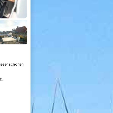
dieser schönen
z.