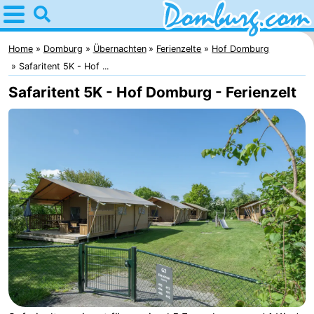
Home
Domburg
Home
Domburg
Übernachten
Ferienzelte
Hof Domburg
Safaritent 5K - Hof ...
Tipps
Safaritent 5K - Hof Domburg - Ferienzelt
Für
kindern
Webcam
Webcam
Webcam
Strand
Übernachten
Appartements
-