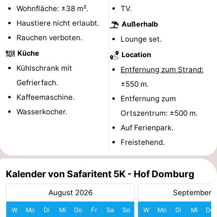
Wohnfläche: ±38 m².
TV.
Route
Haustiere nicht erlaubt.
Außerhalb
Rauchen verboten.
-
Lounge set.
Küche
Location
Parken
Reisebuchshop
Kühlschrank mit
Entfernung zum Strand:
Medizin
Gefrierfach.
±550 m.
Kaffeemaschine.
Entfernung zum
Adressen
Region
Wasserkocher.
Ortszentrum: ±500 m.
Zeeland
Auf Ferienpark.
Freistehend.
Schouwen-
Duiveland
-
Kalender von Safaritent 5K - Hof Domburg
Renesse
-
August 2026
September 
W
Mo
Di
Mi
Do
Fr
Sa
So
W
Mo
Di
Mi
Do
Brouwershaven
-