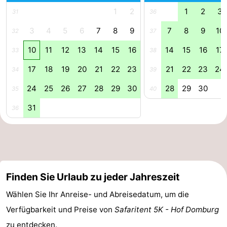
1
2
1
2
3
31
36
Bruinisse
-
3
4
5
6
7
8
9
7
8
9
10
32
37
Zierikzee
-
10
11
12
13
14
15
16
14
15
16
17
33
38
Natur
-
17
18
19
20
21
22
23
21
22
23
24
34
39
Oosterschelde
Burgh
-
24
25
26
27
28
29
30
28
29
30
35
40
31
Haamstede
Natur
Walcheren
36
Kop
-
van
Veere
-
Finden Sie Urlaub zu jeder Jahreszeit
Schouwen
Natur
-
Wählen Sie Ihr Anreise- und Abreisedatum, um die
Oranjezon
Oostkapelle
-
Verfügbarkeit und Preise von
Safaritent 5K - Hof Domburg
Natur
-
zu entdecken.