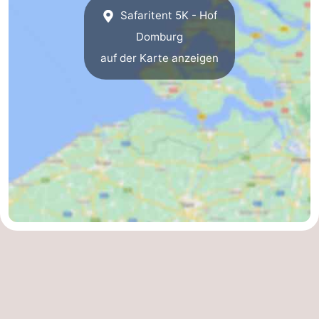
Safaritent 5K - Hof
Natur
Wetter
Domburg
auf der Karte anzeigen
Het
Kontakt
Zwin