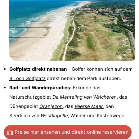
Spielplätze
Bowling
-
Minigolfplätze
Wellness-
Zentren
Dörfer
&
Natur
Städte
Führungen
Golfplatz direkt nebenan
– Golfer können sich auf dem
9 Loch Golfplatz
direkt neben dem Park austoben.
Sport
Rad- und Wanderparadies:
Erkunde das
-
Naturschutzgebiet
De Manteling van Walcheren
, das
Dünengebiet
Oranjezon
, das
Veerse Meer
, den
Schwimmbader
-
Seedeich von
Westkapelle
, Wälder und Küstenwege.
Radfahren
-
Preise hier ansehen
und direkt online reservieren
Wandern
-