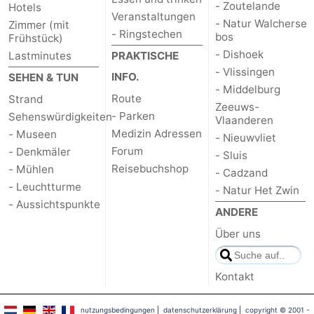
- Zoutelande
Hotels
Veranstaltungen
- Natur Walcherse
Zimmer (mit
- Ringstechen
bos
Frühstück)
- Dishoek
Lastminutes
PRAKTISCHE
- Vlissingen
INFO.
SEHEN & TUN
- Middelburg
Route
Strand
Zeeuws-
- Parken
Sehenswürdigkeiten
Vlaanderen
Medizin Adressen
- Museen
- Nieuwvliet
Forum
- Denkmäler
- Sluis
Reisebuchshop
- Mühlen
- Cadzand
- Leuchtturme
- Natur Het Zwin
- Aussichtspunkte
ANDERE
Über uns
Kontakt
nutzungsbedingungen
|
datenschutzerklärung
|
copyright © 2001 -