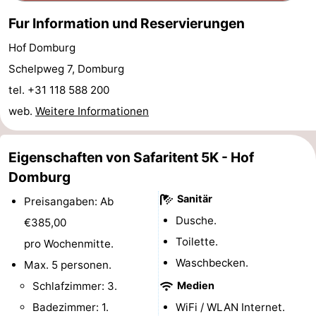
Fur Information und Reservierungen
Reiten
-
Hof Domburg
Reitschulen
-
Schelpweg 7, Domburg
Golfplatze
-
tel. +31 118 588 200
web.
Weitere Informationen
Sportangeln
Mondriaan
Toorop
Eigenschaften von Safaritent 5K - Hof
Domburg
Essen
Sanitär
Preisangaben: Ab
und
Veranstaltungen
Dusche.
€385,00
Toilette.
pro Wochenmitte.
trinken
Ringstechen
Waschbecken.
Max. 5 personen.
Praktisch
Schlafzimmer: 3.
Medien
Badezimmer: 1.
Forum
WiFi / WLAN Internet.