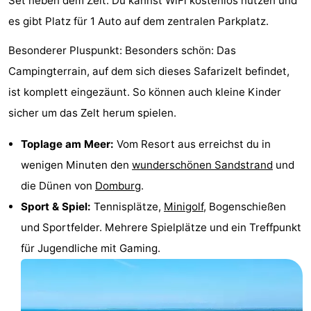
Set neben dem Zelt. Du kannst WiFi kostenlos nutzen und
Sehen
es gibt Platz für 1 Auto auf dem zentralen Parkplatz.
&
-
Besonderer Pluspunkt: Besonders schön: Das
Campingterrain, auf dem sich dieses Safarizelt befindet,
tun
Museen
-
ist komplett eingezäunt. So können auch kleine Kinder
Denkmäler
-
sicher um das Zelt herum spielen.
Mühlen
-
Toplage am Meer:
Vom Resort aus erreichst du in
wenigen Minuten den
wunderschönen Sandstrand
und
Leuchtturme
-
die Dünen von
Domburg
.
Aussichtspunkte
Attraktionen
Sport & Spiel:
Tennisplätze,
Minigolf
, Bogenschießen
und Sportfelder. Mehrere Spielplätze und ein Treffpunkt
-
für Jugendliche mit Gaming.
Spielplätze
-
Indoor-
-