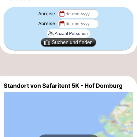
de
Westkapelle
-
Anreise
Abreise
Mantelingen
Zoutelande
-
Natur
-
Suchen und finden
Walcherse
Dishoek
-
bos
Vlissingen
-
Middelburg
Zeeuws-
Standort von Safaritent 5K - Hof Domburg
Vlaanderen
-
Nieuwvliet
-
Sluis
-
Cadzand
-