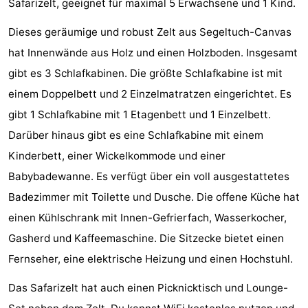
Safarizelt, geeignet für maximal 5 Erwachsene und 1 Kind.
Park
-
Dieses geräumige und robust Zelt aus Segeltuch-Canvas
Loverendale
Résidence
Campingplätze
hat Innenwände aus Holz und einen Holzboden. Insgesamt
gibt es 3 Schlafkabinen. Die größte Schlafkabine ist mit
Wijngaerde
Ferienhäuser
einem Doppelbett und 2 Einzelmatratzen eingerichtet. Es
-
gibt 1 Schlafkabine mit 1 Etagenbett und 1 Einzelbett.
Darüber hinaus gibt es eine Schlafkabine mit einem
Buitenhof
-
Kinderbett, einer Wickelkommode und einer
Domburg
Hof
-
Babybadewanne. Es verfügt über ein voll ausgestattetes
Badezimmer mit Toilette und Dusche. Die offene Küche hat
Domburg
Westhove
Hotels
einen Kühlschrank mit Innen-Gefrierfach, Wasserkocher,
Zimmer
Gasherd und Kaffeemaschine. Die Sitzecke bietet einen
Fernseher, eine elektrische Heizung und einen Hochstuhl.
(mit
Lastminutes
Das Safarizelt hat auch einen Picknicktisch und Lounge-
Frühstück)
Strand