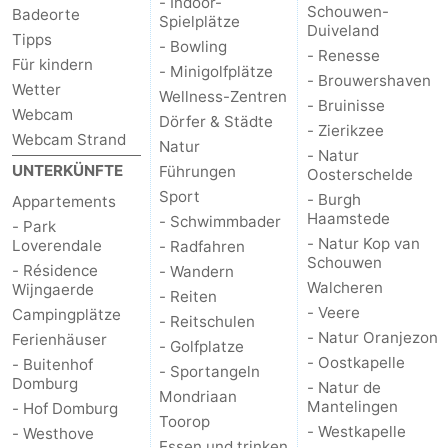
- Indoor-
Schouwen-
Badeorte
Spielplätze
Duiveland
Tipps
- Bowling
- Renesse
Für kindern
- Minigolfplätze
- Brouwershaven
Wetter
Wellness-Zentren
- Bruinisse
Webcam
Dörfer & Städte
- Zierikzee
Webcam Strand
Natur
- Natur
UNTERKÜNFTE
Führungen
Oosterschelde
Sport
- Burgh
Appartements
Haamstede
- Schwimmbader
- Park
- Natur Kop van
Loverendale
- Radfahren
Schouwen
- Résidence
- Wandern
Walcheren
Wijngaerde
- Reiten
- Veere
Campingplätze
- Reitschulen
- Natur Oranjezon
Ferienhäuser
- Golfplatze
- Oostkapelle
- Buitenhof
- Sportangeln
Domburg
- Natur de
Mondriaan
Mantelingen
- Hof Domburg
Toorop
- Westkapelle
- Westhove
Essen und trinken