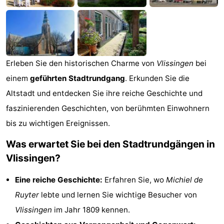
Sehen
&
-
tun
Museen
-
Erleben Sie den historischen Charme von
Vlissingen
bei
einem
geführten Stadtrundgang
. Erkunden Sie die
Denkmäler
-
Altstadt und entdecken Sie ihre reiche Geschichte und
Mühlen
-
faszinierenden Geschichten, von berühmten Einwohnern
bis zu wichtigen Ereignissen.
Leuchtturme
-
Was erwartet Sie bei den Stadtrundgängen in
Aussichtspunkte
Attraktionen
Vlissingen?
-
Eine reiche Geschichte:
Erfahren Sie, wo
Michiel de
Spielplätze
-
Ruyter
lebte und lernen Sie wichtige Besucher von
Vlissingen
im Jahr 1809 kennen.
Indoor-
-