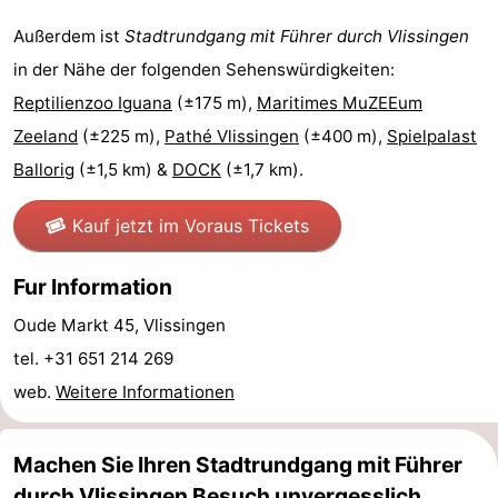
Reiten
-
Außerdem ist
Stadtrundgang mit Führer durch Vlissingen
in der Nähe der folgenden Sehenswürdigkeiten:
Reitschulen
-
Reptilienzoo Iguana
(±175 m),
Maritimes MuZEEum
Golfplatze
-
Zeeland
(±225 m),
Pathé Vlissingen
(±400 m),
Spielpalast
Ballorig
(±1,5 km) &
DOCK
(±1,7 km).
Sportangeln
Mondriaan
Kauf jetzt im Voraus Tickets
Toorop
Essen
Fur Information
Oude Markt 45, Vlissingen
und
Veranstaltungen
tel. +31 651 214 269
trinken
Ringstechen
web.
Weitere Informationen
Praktisch
Machen Sie Ihren Stadtrundgang mit Führer
Forum
durch Vlissingen Besuch unvergesslich