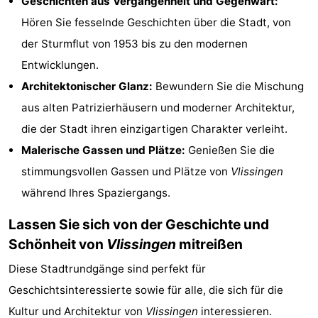
Geschichten aus Vergangenheit und Gegenwart:
Spielplätze
Bowling
-
Hören Sie fesselnde Geschichten über die Stadt, von
der Sturmflut von 1953 bis zu den modernen
Minigolfplätze
Wellness-
Entwicklungen.
Zentren
Dörfer
Architektonischer Glanz:
Bewundern Sie die Mischung
aus alten Patrizierhäusern und moderner Architektur,
&
Natur
die der Stadt ihren einzigartigen Charakter verleiht.
Städte
Führungen
Malerische Gassen und Plätze:
Genießen Sie die
stimmungsvollen Gassen und Plätze von
Vlissingen
Sport
während Ihres Spaziergangs.
-
Lassen Sie sich von der Geschichte und
Schönheit von
Vlissingen
mitreißen
Schwimmbader
-
Diese Stadtrundgänge sind perfekt für
Radfahren
-
Geschichtsinteressierte sowie für alle, die sich für die
Wandern
-
Kultur und Architektur von
Vlissingen
interessieren.