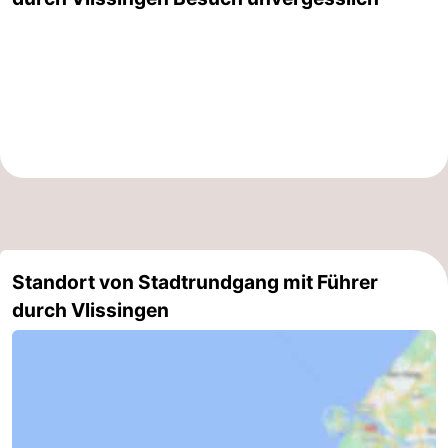
Route
-
Parken
Reisebuchshop
Medizin
Adressen
Region
Zeeland
Standort von Stadtrundgang mit Führer
Schouwen-
durch Vlissingen
Duiveland
-
Renesse
-
Brouwershaven
-