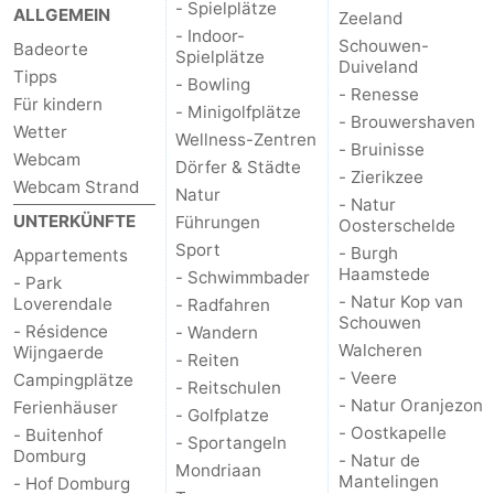
- Spielplätze
ALLGEMEIN
Zeeland
- Indoor-
Natur
Wetter
Schouwen-
Badeorte
Spielplätze
Duiveland
Tipps
- Bowling
Het
Kontakt
- Renesse
Für kindern
- Minigolfplätze
- Brouwershaven
Wetter
Wellness-Zentren
Zwin
- Bruinisse
Webcam
Dörfer & Städte
- Zierikzee
Webcam Strand
Natur
- Natur
UNTERKÜNFTE
Führungen
Oosterschelde
Sport
- Burgh
Appartements
Haamstede
- Schwimmbader
- Park
- Natur Kop van
Loverendale
- Radfahren
Schouwen
- Résidence
- Wandern
Walcheren
Wijngaerde
- Reiten
- Veere
Campingplätze
- Reitschulen
- Natur Oranjezon
Ferienhäuser
- Golfplatze
- Oostkapelle
- Buitenhof
- Sportangeln
Domburg
- Natur de
Mondriaan
Mantelingen
- Hof Domburg