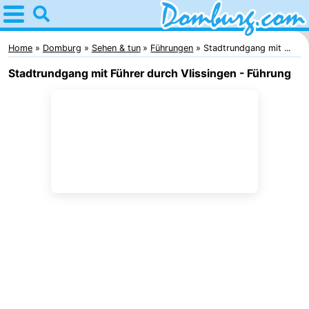
Home
Domburg
Home
Domburg
Sehen & tun
Führungen
Stadtrundgang mit ...
Stadtrundgang mit Führer durch Vlissingen - Führung
Tipps
Für
kindern
Webcam
Webcam
Webcam
Strand
Übernachten
Appartements
-