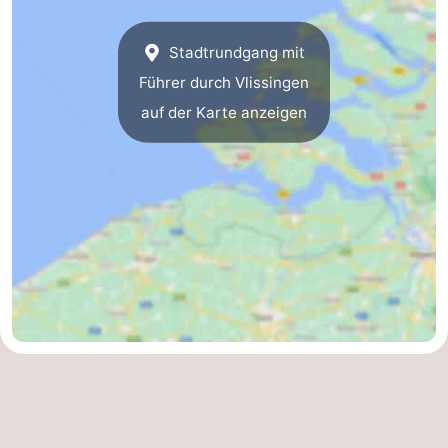
Bruinisse
-
Stadtrundgang mit
Zierikzee
-
Führer durch Vlissingen
auf der Karte anzeigen
Natur
-
Oosterschelde
Burgh
-
Haamstede
Natur
Walcheren
Kop
-
van
Veere
-
Schouwen
Natur
-
Oranjezon
Oostkapelle
-
Natur
-