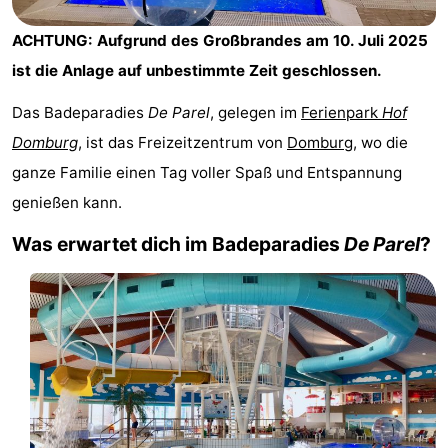
Park
-
ACHTUNG: Aufgrund des Großbrandes am 10. Juli 2025
Loverendale
Résidence
Campingplätze
ist die Anlage auf unbestimmte Zeit geschlossen.
Das Badeparadies
De Parel
, gelegen im
Ferienpark
Hof
Wijngaerde
Ferienhäuser
Domburg
, ist das Freizeitzentrum von
Domburg
, wo die
-
ganze Familie einen Tag voller Spaß und Entspannung
genießen kann.
Buitenhof
-
Was erwartet dich im Badeparadies
De Parel
?
Domburg
Hof
-
Domburg
Westhove
Hotels
Zimmer
(mit
Lastminutes
Frühstück)
Strand