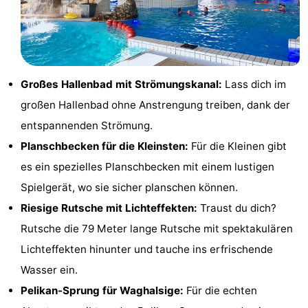
Sehen
&
-
tun
Museen
-
Großes Hallenbad mit Strömungskanal:
Lass dich im
großen Hallenbad ohne Anstrengung treiben, dank der
Denkmäler
-
entspannenden Strömung.
Mühlen
-
Planschbecken für die Kleinsten:
Für die Kleinen gibt
es ein spezielles Planschbecken mit einem lustigen
Leuchtturme
-
Spielgerät, wo sie sicher planschen können.
Aussichtspunkte
Attraktionen
Riesige Rutsche mit Lichteffekten:
Traust du dich?
Rutsche die 79 Meter lange Rutsche mit spektakulären
-
Lichteffekten hinunter und tauche ins erfrischende
Spielplätze
-
Wasser ein.
Pelikan-Sprung für Waghalsige:
Für die echten
Indoor-
-