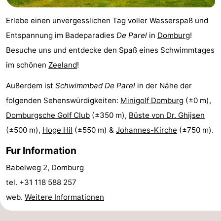
de
Westkapelle
-
Erlebe einen unvergesslichen Tag voller Wasserspaß und
Entspannung im Badeparadies
De Parel
in
Domburg
!
Mantelingen
Zoutelande
-
Besuche uns und entdecke den Spaß eines Schwimmtages
Natur
-
im schönen
Zeeland
!
Walcherse
Dishoek
-
Außerdem ist
Schwimmbad De Parel
in der Nähe der
folgenden Sehenswürdigkeiten:
Minigolf Domburg
(±0 m),
bos
Vlissingen
-
Domburgsche Golf Club
(±350 m),
Büste von Dr. Ghijsen
Middelburg
Zeeuws-
(±500 m),
Hoge Hil
(±550 m) &
Johannes-Kirche
(±750 m).
Fur Information
Vlaanderen
-
Babelweg 2, Domburg
Nieuwvliet
-
tel. +31 118 588 257
Sluis
-
web.
Weitere Informationen
Cadzand
-