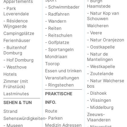
- Burgh
Appartements
Haamstede
- Schwimmbader
- Park
- Natur Kop van
Loverendale
- Radfahren
Schouwen
- Résidence
- Wandern
Walcheren
Wijngaerde
- Reiten
- Veere
Campingplätze
- Reitschulen
- Natur Oranjezon
Ferienhäuser
- Golfplatze
- Oostkapelle
- Buitenhof
- Sportangeln
Domburg
- Natur de
Mondriaan
Mantelingen
- Hof Domburg
Toorop
- Westkapelle
- Westhove
Essen und trinken
- Zoutelande
Hotels
Veranstaltungen
- Natur Walcherse
Zimmer (mit
- Ringstechen
bos
Frühstück)
- Dishoek
Lastminutes
PRAKTISCHE
- Vlissingen
INFO.
SEHEN & TUN
- Middelburg
Route
Strand
Zeeuws-
- Parken
Sehenswürdigkeiten
Vlaanderen
Medizin Adressen
- Museen
- Nieuwvliet