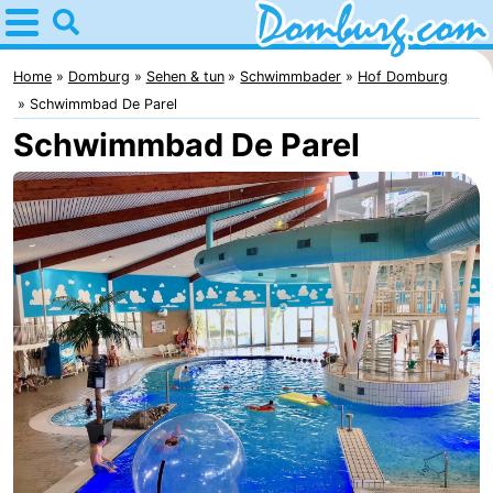
Home
Domburg
Home
Domburg
Sehen & tun
Schwimmbader
Hof Domburg
Schwimmbad De Parel
Tipps
Schwimmbad De Parel
Für
kindern
Webcam
Webcam
Webcam
Strand
Übernachten
Appartements
-