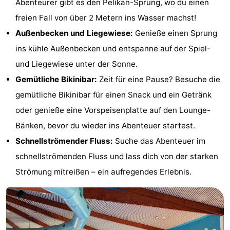
Abenteurer gibt es den Pelikan-Sprung, wo du einen
Spielplätze
Bowling
-
freien Fall von über 2 Metern ins Wasser machst!
Außenbecken und Liegewiese:
Genieße einen Sprung
Minigolfplätze
Wellness-
ins kühle Außenbecken und entspanne auf der Spiel-
Zentren
Dörfer
und Liegewiese unter der Sonne.
Gemütliche Bikinibar:
Zeit für eine Pause? Besuche die
&
Natur
gemütliche Bikinibar für einen Snack und ein Getränk
Städte
Führungen
oder genieße eine Vorspeisenplatte auf den Lounge-
Bänken, bevor du wieder ins Abenteuer startest.
Sport
Schnellströmender Fluss:
Suche das Abenteuer im
-
schnellströmenden Fluss und lass dich von der starken
Strömung mitreißen – ein aufregendes Erlebnis.
Schwimmbader
-
Radfahren
-
Wandern
-