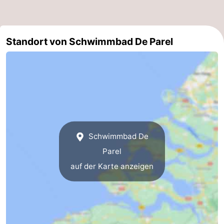
Natur
Wetter
Standort von Schwimmbad De Parel
Het
Kontakt
Zwin
Schwimmbad De
Parel
auf der Karte anzeigen