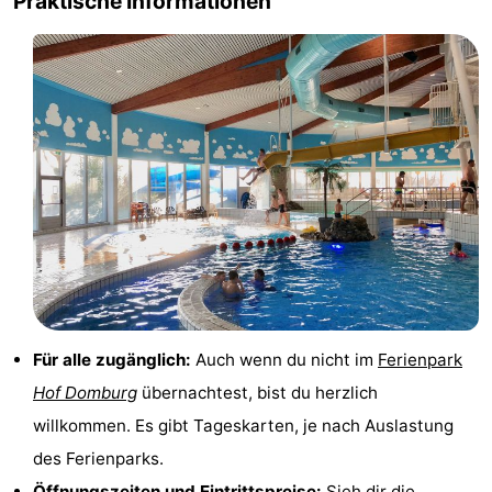
Praktische Informationen
Route
-
Parken
Reisebuchshop
Medizin
Adressen
Region
Zeeland
Schouwen-
Für alle zugänglich:
Auch wenn du nicht im
Ferienpark
Duiveland
-
Hof Domburg
übernachtest, bist du herzlich
willkommen. Es gibt Tageskarten, je nach Auslastung
Renesse
-
des Ferienparks.
Brouwershaven
-
Öffnungszeiten und Eintrittspreise:
Sieh dir die