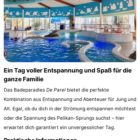
Reiten
-
Reitschulen
-
Golfplatze
-
Sportangeln
Mondriaan
Toorop
Ein Tag voller Entspannung und Spaß für die
ganze Familie
Essen
Das Badeparadies
De Parel
bietet die perfekte
und
Veranstaltungen
Kombination aus Entspannung und Abenteuer für Jung und
trinken
Ringstechen
Alt. Egal, ob du dich in der Strömung entspannen möchtest
oder die Spannung des Pelikan-Sprungs suchst – hier
Praktisch
erwartet dich garantiert ein unvergesslicher Tag.
Forum