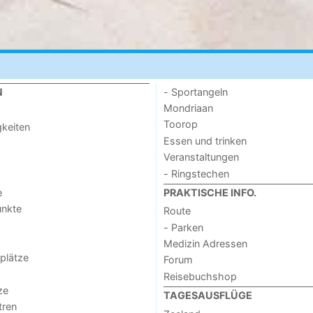
- Sportangeln
N
Mondriaan
Toorop
keiten
Essen und trinken
Veranstaltungen
- Ringstechen
e
PRAKTISCHE INFO.
unkte
Route
- Parken
Medizin Adressen
lplätze
Forum
Reisebuchshop
ze
TAGESAUSFLÜGE
tren