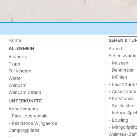
Home
SEHEN & TU
Strand
ALLGEMEIN
Sehenswürdig
Badeorte
- Museen
Tipps
- Denkmäler
Für kindern
- Mühlen
Wetter
- Leuchtturm
Webcam
- Aussichtsp
Webcam Strand
Attraktionen
UNTERKÜNFTE
- Spielplätze
Appartements
- Indoor-Spie
- Park Loverendale
- Bowling
- Résidence Wijngaerde
- Minigolfplät
Campingplätze
Wellness-Zen