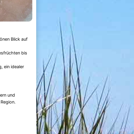
nen Blick auf
sfrüchten bis
 ein idealer
tern und
 Region.