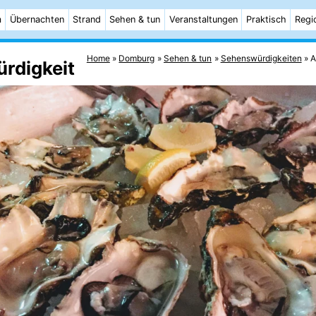
m
Übernachten
Strand
Sehen & tun
Veranstaltungen
Praktisch
Regi
Home
Domburg
Sehen & tun
Sehenswürdigkeiten
A
rdigkeit