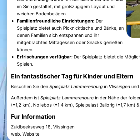
im Sinn gestaltet, mit großzügigem Layout und
weichen Bodenbelägen.
Familienfreundliche Einrichtungen:
Der
Spielplatz bietet auch Picknicktische und Bänke, an
denen Familien sich entspannen und ihr
mitgebrachtes Mittagessen oder Snacks genießen
können.
Erfrischungen verfügbar:
Der Spielplatz bietet die Möglic
Spielen.
Ein fantastischer Tag für Kinder und Eltern
Besuchen Sie den
Spielplatz Lammerenburg
in
Vlissingen
und 
Außerdem ist
Spielplatz Lammerenburg
in der Nähe der folg
(±1,2 km),
Nollebos
(±1,4 km),
Spielpalast Ballorig
(±1,7 km) 
Fur Information
Zuidbeekseweg 18, Vlissingen
web.
Website