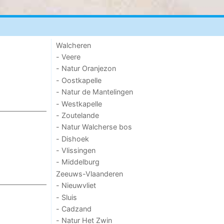
Walcheren
- Veere
- Natur Oranjezon
- Oostkapelle
- Natur de Mantelingen
- Westkapelle
- Zoutelande
- Natur Walcherse bos
- Dishoek
- Vlissingen
- Middelburg
Zeeuws-Vlaanderen
- Nieuwvliet
- Sluis
- Cadzand
- Natur Het Zwin