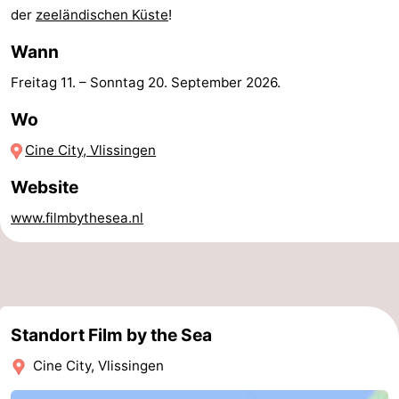
der
zeeländischen Küste
!
Reiten
-
Wann
Reitschulen
-
Freitag 11.
–
Sonntag 20. September 2026
.
Golfplatze
-
Wo
Sportangeln
Mondriaan
Cine City, Vlissingen
Website
Toorop
www.filmbythesea.nl
Essen
und
Veranstaltungen
trinken
Ringstechen
Standort Film by the Sea
Praktisch
Cine City, Vlissingen
Forum