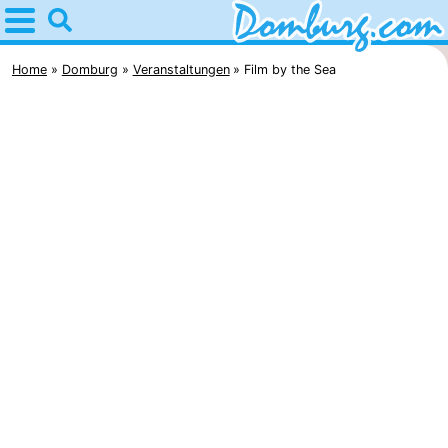
Home
Domburg
Home
Domburg
Veranstaltungen
Film by the Sea
Tipps
Für
kindern
Webcam
Webcam
Webcam
Strand
Übernachten
Appartements
-