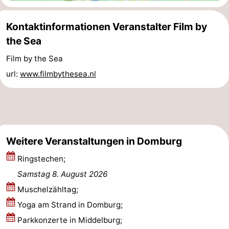
Bruinisse
-
Kontaktinformationen Veranstalter Film by
the Sea
Zierikzee
-
Film by the Sea
Natur
-
url:
www.filmbythesea.nl
Oosterschelde
Burgh
-
Haamstede
Natur
Walcheren
Kop
-
Weitere Veranstaltungen in Domburg
van
Veere
-
Ringstechen;
Samstag 8. August 2026
Schouwen
Natur
-
Muschelzähltag;
Oranjezon
Oostkapelle
-
Yoga am Strand in Domburg;
Parkkonzerte in Middelburg;
Natur
-