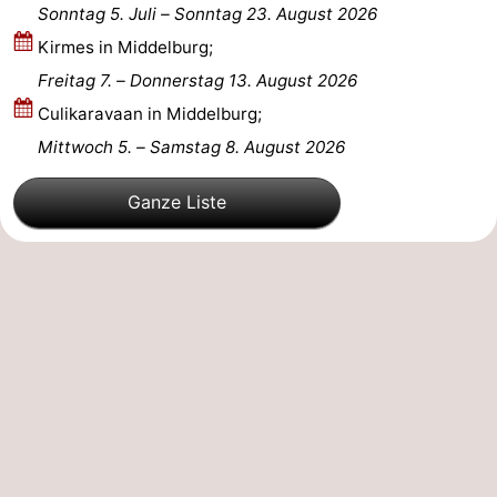
Sonntag 5. Juli
–
Sonntag 23. August 2026
de
Westkapelle
-
Kirmes in Middelburg;
Freitag 7.
–
Donnerstag 13. August 2026
Mantelingen
Zoutelande
-
Culikaravaan in Middelburg;
Natur
-
Mittwoch 5.
–
Samstag 8. August 2026
Walcherse
Dishoek
-
Ganze Liste
bos
Vlissingen
-
Middelburg
Zeeuws-
Vlaanderen
-
Nieuwvliet
-
Sluis
-
Cadzand
-