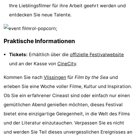
Ihre Lieblingsfilmer für ihre Arbeit geehrt werden und
Spielplätze
Bowling
-
entdecken Sie neue Talente.
Minigolfplätze
Wellness-
Zentren
Dörfer
Praktische Informationen
&
Natur
Tickets:
Erhältlich über die
offizielle Festivalwebsite
Städte
Führungen
und an der Kasse von
CineCity
.
Sport
Kommen Sie nach
Vlissingen
für
Film by the Sea
und
erleben Sie eine Woche voller Filme, Kultur und Inspiration.
-
Ob Sie ein erfahrener Cineast sind oder einfach nur einen
Schwimmbader
-
gemütlichen Abend genießen möchten, dieses Festival
bietet eine einzigartige Gelegenheit, in die Welt des Films
Radfahren
-
und der Literatur einzutauchen. Verpassen Sie es nicht
Wandern
-
und werden Sie Teil dieses unvergesslichen Ereignisses an