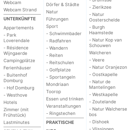
Webcam
Dörfer & Städte
- Zierikzee
Webcam Strand
Natur
- Natur
UNTERKÜNFTE
Führungen
Oosterschelde
Sport
- Burgh
Appartements
Haamstede
- Schwimmbader
- Park
- Natur Kop van
Loverendale
- Radfahren
Schouwen
- Résidence
- Wandern
Walcheren
Wijngaerde
- Reiten
- Veere
Campingplätze
- Reitschulen
- Natur Oranjezon
Ferienhäuser
- Golfplatze
- Oostkapelle
- Buitenhof
- Sportangeln
Domburg
- Natur de
Mondriaan
Mantelingen
- Hof Domburg
Toorop
- Westkapelle
- Westhove
Essen und trinken
- Zoutelande
Hotels
Veranstaltungen
- Natur Walcherse
Zimmer (mit
- Ringstechen
bos
Frühstück)
- Dishoek
Lastminutes
PRAKTISCHE
- Vlissingen