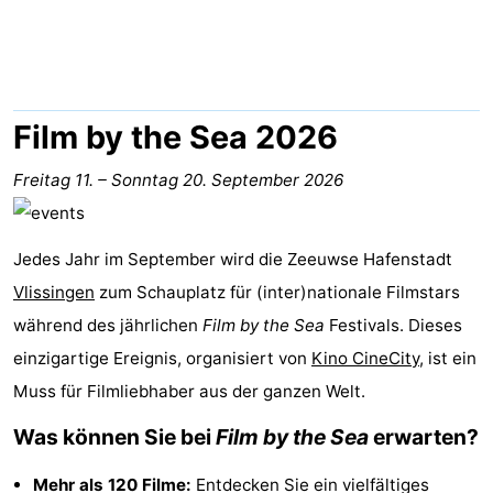
Park
-
Loverendale
Résidence
Campingplätze
Wijngaerde
Ferienhäuser
Film by the Sea 2026
-
Freitag 11.
–
Sonntag 20. September 2026
Buitenhof
-
Jedes Jahr im September wird die Zeeuwse Hafenstadt
Domburg
Hof
-
Vlissingen
zum Schauplatz für (inter)nationale Filmstars
Domburg
Westhove
Hotels
während des jährlichen
Film by the Sea
Festivals. Dieses
einzigartige Ereignis, organisiert von
Kino CineCity
, ist ein
Zimmer
Muss für Filmliebhaber aus der ganzen Welt.
(mit
Lastminutes
Was können Sie bei
Film by the Sea
erwarten?
Frühstück)
Strand
Mehr als 120 Filme:
Entdecken Sie ein vielfältiges