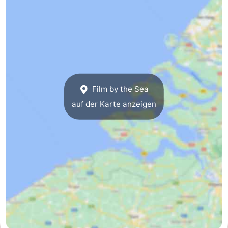
Route
-
Parken
Reisebuchshop
Medizin
Film by the Sea
auf der Karte anzeigen
Adressen
Region
Zeeland
Schouwen-
Duiveland
-
Renesse
-
Brouwershaven
-