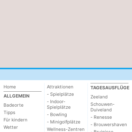
Natur
Wetter
Het
Kontakt
Zwin
Home
Attraktionen
TAGESAUSFLÜGE
- Spielplätze
ALLGEMEIN
Zeeland
- Indoor-
Schouwen-
Badeorte
Spielplätze
Duiveland
Tipps
- Bowling
- Renesse
Für kindern
- Minigolfplätze
- Brouwershaven
Wetter
Wellness-Zentren
- Bruinisse