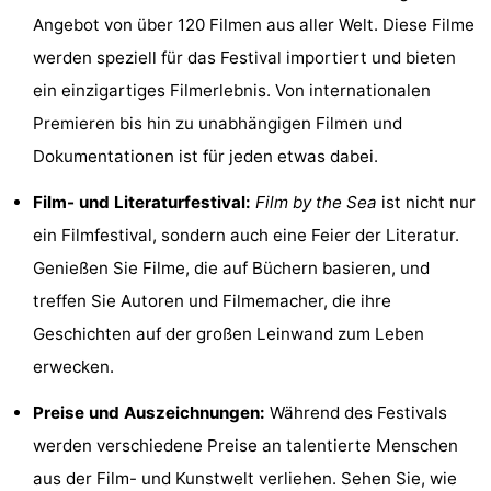
Angebot von über 120 Filmen aus aller Welt. Diese Filme
Sehen
werden speziell für das Festival importiert und bieten
&
-
ein einzigartiges Filmerlebnis. Von internationalen
Premieren bis hin zu unabhängigen Filmen und
tun
Museen
-
Dokumentationen ist für jeden etwas dabei.
Denkmäler
-
Film- und Literaturfestival:
Film by the Sea
ist nicht nur
Mühlen
-
ein Filmfestival, sondern auch eine Feier der Literatur.
Genießen Sie Filme, die auf Büchern basieren, und
Leuchtturme
-
treffen Sie Autoren und Filmemacher, die ihre
Aussichtspunkte
Attraktionen
Geschichten auf der großen Leinwand zum Leben
erwecken.
-
Preise und Auszeichnungen:
Während des Festivals
Spielplätze
-
werden verschiedene Preise an talentierte Menschen
Indoor-
-
aus der Film- und Kunstwelt verliehen. Sehen Sie, wie