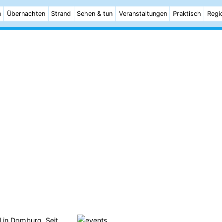
m
Übernachten
Strand
Sehen & tun
Veranstaltungen
Praktisch
Regi
l in
Domburg
. Seit