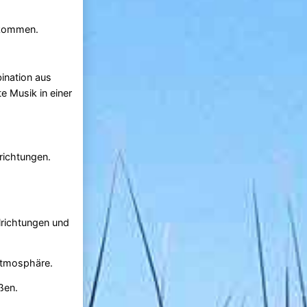
e kommen.
bination aus
e Musik in einer
lrichtungen.
lrichtungen und
Atmosphäre.
ßen.