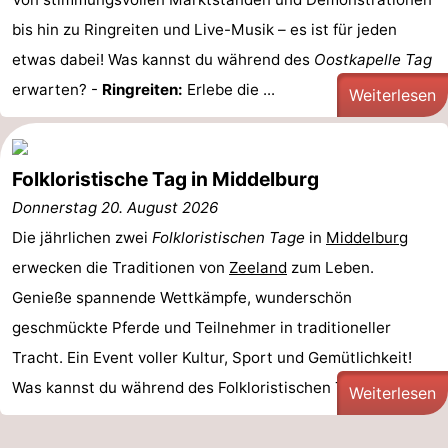
bis hin zu Ringreiten und Live-Musik – es ist für jeden
Route
etwas dabei! Was kannst du während des
Oostkapelle Tag
-
erwarten? -
Ringreiten:
Erlebe die ...
Weiterlesen
Parken
Reisebuchshop
Medizin
Folkloristische Tag in Middelburg
Donnerstag 20. August 2026
Adressen
Region
Die jährlichen zwei
Folkloristischen Tage
in
Middelburg
Zeeland
erwecken die Traditionen von
Zeeland
zum Leben.
Genieße spannende Wettkämpfe, wunderschön
Schouwen-
geschmückte Pferde und Teilnehmer in traditioneller
Duiveland
-
Tracht. Ein Event voller Kultur, Sport und Gemütlichkeit!
Was kannst du während des Folkloristischen Tags in ...
Renesse
-
Weiterlesen
Brouwershaven
-