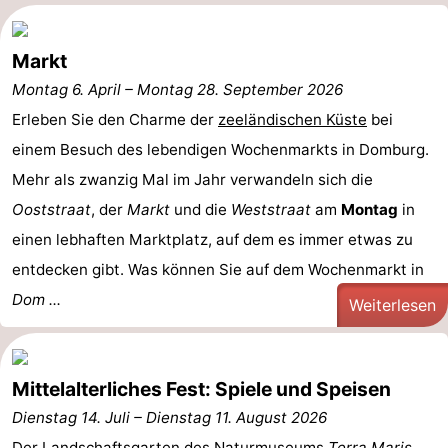
Spielplätze
Bowling
-
Markt
Minigolfplätze
Wellness-
Montag 6. April
–
Montag 28. September 2026
Zentren
Dörfer
Erleben Sie den Charme der
zeeländischen Küste
bei
einem Besuch des lebendigen Wochenmarkts in Domburg.
&
Natur
Mehr als zwanzig Mal im Jahr verwandeln sich die
Städte
Führungen
Ooststraat
, der
Markt
und die
Weststraat
am
Montag
in
einen lebhaften Marktplatz, auf dem es immer etwas zu
Sport
entdecken gibt. Was können Sie auf dem Wochenmarkt in
-
Dom ...
Weiterlesen
Schwimmbader
-
Mittelalterliches Fest: Spiele und Speisen
Radfahren
-
Dienstag 14. Juli
–
Dienstag 11. August 2026
Wandern
-
Der Landschaftsgarten des
Naturmuseums
Terra Maris