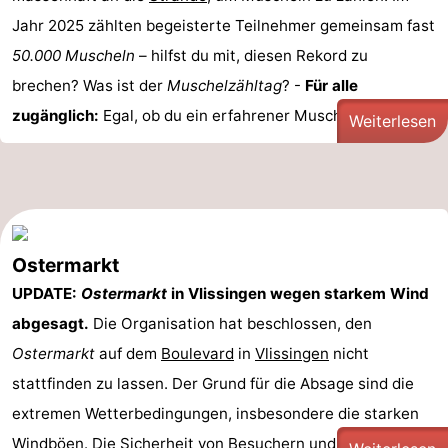
Jahr 2025 zählten begeisterte Teilnehmer gemeinsam fast
50.000 Muscheln
– hilfst du mit, diesen Rekord zu
brechen? Was ist der
Muschelzähltag
? -
Für alle
zugänglich:
Egal, ob du ein erfahrener Muschelexperte ...
Weiterlesen
Ostermarkt
UPDATE:
Ostermarkt
in Vlissingen wegen starkem Wind
abgesagt.
Die Organisation hat beschlossen, den
Ostermarkt
auf dem
Boulevard
in
Vlissingen
nicht
stattfinden zu lassen. Der Grund für die Absage sind die
extremen Wetterbedingungen, insbesondere die starken
Windböen. Die Sicherheit von Besuchern und Standb ...