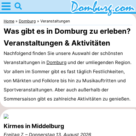
Home
Domburg
Home
Domburg
Veranstaltungen
Was gibt es in Domburg zu erleben?
Tipps
Veranstaltungen & Aktivitäten
Für
Nachfolgend finden Sie unsere Auswahl der schönsten
kindern
Webcam
Veranstaltungen in
Domburg
und der umliegenden Region.
Vor allem im Sommer gibt es fast täglich Festlichkeiten,
Webcam
von Märkten und Folklore bis hin zu Musikauftritten und
Webcam
Sportveranstaltungen. Aber auch außerhalb der
Sommersaison gibt es zahlreiche Aktivitäten zu genießen.
Strand
Übernachten
Appartements
Kirmes in Middelburg
-
Freitag 7.
–
Donnerstag 13. August 2026