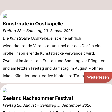
Bruinisse
-
Zierikzee
-
Kunstroute in Oostkapelle
Freitag 28.
–
Samstag 29. August 2026
Natur
-
Die
Kunstroute Oostkapelle
ist eine jährlich
Oosterschelde
Burgh
-
wiederkehrende Veranstaltung, bei der das Dorf in eine
große, inspirierende Kunststrecke verwandelt wird.
Haamstede
Natur
Walcheren
Zweimal im Jahr – am Freitag und Samstag vor Pfingsten
Kop
-
und am letzten Freitag und Samstag im August – öffnen
lokale Künstler und kreative Köpfe ihre Türen, um ihre ...
van
Veere
-
Weiterlesen
Schouwen
Natur
-
Zeeland Nachsommer Festival
Oranjezon
Oostkapelle
-
Freitag 28. August
–
Samstag 5. September 2026
Natur
-