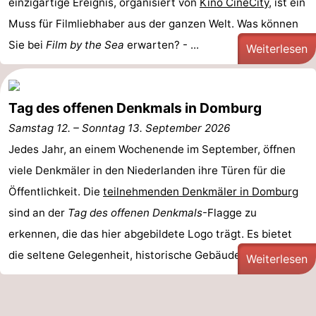
einzigartige Ereignis, organisiert von
Kino CineCity
, ist ein
Muss für Filmliebhaber aus der ganzen Welt. Was können
Natur
Wetter
Sie bei
Film by the Sea
erwarten? - ...
Weiterlesen
Het
Kontakt
Zwin
Tag des offenen Denkmals in Domburg
Samstag 12.
–
Sonntag 13. September 2026
Jedes Jahr, an einem Wochenende im September, öffnen
viele Denkmäler in den Niederlanden ihre Türen für die
Öffentlichkeit. Die
teilnehmenden Denkmäler in Domburg
sind an der
Tag des offenen Denkmals
-Flagge zu
erkennen, die das hier abgebildete Logo trägt. Es bietet
die seltene Gelegenheit, historische Gebäude, Kirchen, ...
Weiterlesen