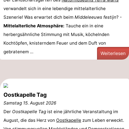
verwandelt sich in eine lebendige mittelalterliche
Reiten
-
Szenerie! Was erwartet dich beim
Middeleeuws festijn
? -
Reitschulen
-
Mittelalterliche Atmosphäre:
Tauche ein in eine
herbergsähnliche Stimmung mit Musik, köchelnden
Golfplatze
-
Kochtöpfen, knisterndem Feuer und dem Duft von
Sportangeln
Mondriaan
gebratenem ...
Weiterlesen
Toorop
Essen
und
Veranstaltungen
Oostkapelle Tag
trinken
Ringstechen
Samstag 15. August 2026
Der
Oostkapelle Tag
ist eine jährliche Veranstaltung im
Praktisch
August, die das Herz von
Oostkapelle
zum Leben erweckt.
Forum
Von stimmungsvollen Marktständen und Demonstrationen