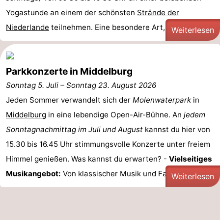
Yogastunde an einem der schönsten
Strände der
Sehen
Niederlande
teilnehmen. Eine besondere Art, Körper und ...
Weiterlesen
&
-
tun
Museen
-
Parkkonzerte in Middelburg
Denkmäler
-
Sonntag 5. Juli
–
Sonntag 23. August 2026
Jeden Sommer verwandelt sich der
Molenwaterpark
in
Mühlen
-
Middelburg
in eine lebendige Open-Air-Bühne. An
jedem
Leuchtturme
-
Sonntagnachmittag im Juli und August
kannst du hier von
15.30 bis 16.45 Uhr stimmungsvolle Konzerte unter freiem
Aussichtspunkte
Attraktionen
Himmel genießen. Was kannst du erwarten? -
Vielseitiges
-
Musikangebot:
Von klassischer Musik und Fado ...
Weiterlesen
Spielplätze
-
Indoor-
-