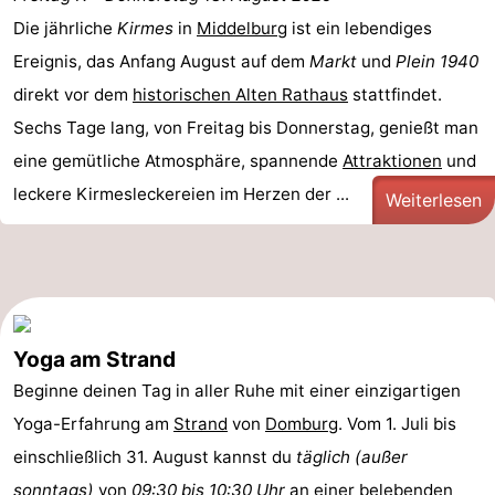
Park
-
Die jährliche
Kirmes
in
Middelburg
ist ein lebendiges
Ereignis, das Anfang August auf dem
Markt
und
Plein 1940
Loverendale
Résidence
Campingplätze
direkt vor dem
historischen Alten Rathaus
stattfindet.
Wijngaerde
Ferienhäuser
Sechs Tage lang, von Freitag bis Donnerstag, genießt man
eine gemütliche Atmosphäre, spannende
Attraktionen
und
-
leckere Kirmesleckereien im Herzen der ...
Weiterlesen
Buitenhof
-
Domburg
Hof
-
Domburg
Westhove
Hotels
Yoga am Strand
Zimmer
Beginne deinen Tag in aller Ruhe mit einer einzigartigen
Yoga-Erfahrung am
Strand
von
Domburg
. Vom 1. Juli bis
(mit
Lastminutes
einschließlich 31. August kannst du
täglich (außer
Frühstück)
Strand
sonntags)
von
09:30 bis 10:30 Uhr
an einer belebenden