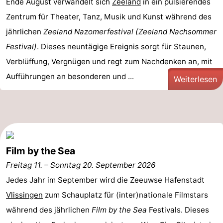
Ende August verwandelt sich
Zeeland
in ein pulsierendes
Zentrum für Theater, Tanz, Musik und Kunst während des
de
Westkapelle
-
jährlichen
Zeeland Nazomerfestival (Zeeland Nachsommer
Mantelingen
Zoutelande
-
Festival)
. Dieses neuntägige Ereignis sorgt für Staunen,
Verblüffung, Vergnügen und regt zum Nachdenken an, mit
Natur
-
Aufführungen an besonderen und ...
Weiterlesen
Walcherse
Dishoek
-
bos
Vlissingen
-
Middelburg
Zeeuws-
Film by the Sea
Vlaanderen
-
Freitag 11.
–
Sonntag 20. September 2026
Nieuwvliet
-
Jedes Jahr im September wird die Zeeuwse Hafenstadt
Vlissingen
zum Schauplatz für (inter)nationale Filmstars
Sluis
-
während des jährlichen
Film by the Sea
Festivals. Dieses
Cadzand
-