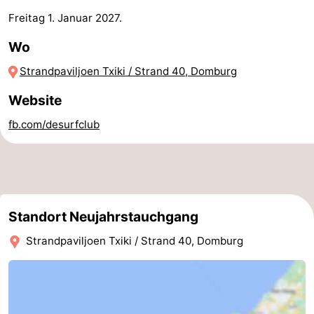
Freitag 1. Januar 2027
.
Sehen
Wo
&
-
Strandpaviljoen Txiki / Strand 40, Domburg
tun
Museen
-
Website
Denkmäler
-
fb.com/desurfclub
Mühlen
-
Leuchtturme
-
Aussichtspunkte
Attraktionen
Standort Neujahrstauchgang
-
Strandpaviljoen Txiki / Strand 40, Domburg
Spielplätze
-
Indoor-
-