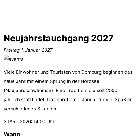
Park
-
Loverendale
Résidence
Campingplätze
Wijngaerde
Ferienhäuser
Neujahrstauchgang 2027
-
Freitag 1. Januar 2027
Buitenhof
-
Viele Einwohner und Touristen von
Domburg
beginnen das
Domburg
Hof
-
neue Jahr mit
einem Sprung in der Nordsee
Domburg
Westhove
Hotels
(Neujahrsschwimmen). Eine Tradition, die seit 2000
jährlich stattfindet. Das sorgt am 1. Januar für viel Spaß an
Zimmer
verschiedenen
Stränden
.
(mit
Lastminutes
START 2026: 14:00 Uhr
Frühstück)
Strand
Wann