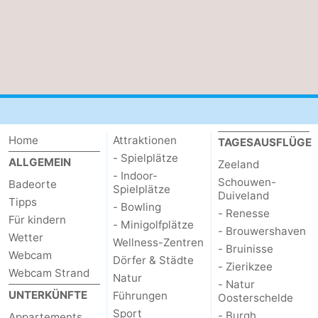
Bruinisse
-
Zierikzee
-
Natur
-
Oosterschelde
Burgh
-
Home
Attraktionen
TAGESAUSFLÜGE
Haamstede
Natur
Walcheren
- Spielplätze
ALLGEMEIN
Zeeland
- Indoor-
Schouwen-
Kop
-
Badeorte
Spielplätze
Duiveland
Tipps
- Bowling
- Renesse
van
Veere
-
Für kindern
- Minigolfplätze
- Brouwershaven
Wetter
Wellness-Zentren
Schouwen
Natur
-
- Bruinisse
Webcam
Dörfer & Städte
- Zierikzee
Webcam Strand
Natur
Oranjezon
Oostkapelle
-
- Natur
UNTERKÜNFTE
Führungen
Oosterschelde
Natur
-
Sport
- Burgh
Appartements