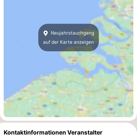
Spielplätze
Bowling
-
Minigolfplätze
Wellness-
Neujahrstauchgang
Zentren
Dörfer
auf der Karte anzeigen
&
Natur
Städte
Führungen
Sport
-
Schwimmbader
-
Radfahren
-
Kontaktinformationen Veranstalter
Wandern
-