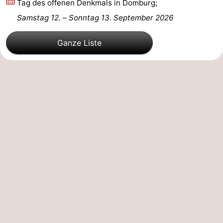
Tag des offenen Denkmals in Domburg;
Route
Samstag 12.
–
Sonntag 13. September 2026
-
Ganze Liste
Parken
Reisebuchshop
Medizin
Adressen
Region
Zeeland
Schouwen-
Duiveland
-
Renesse
-
Brouwershaven
-