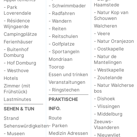
Haamstede
- Schwimmbader
- Park
de
Westkapelle
-
- Natur Kop van
Loverendale
- Radfahren
Schouwen
- Résidence
- Wandern
Mantelingen
Zoutelande
-
Walcheren
Wijngaerde
- Reiten
- Veere
Campingplätze
- Reitschulen
Natur
-
- Natur Oranjezon
Ferienhäuser
- Golfplatze
- Oostkapelle
- Buitenhof
- Sportangeln
Walcherse
Dishoek
-
Domburg
- Natur de
Mondriaan
Mantelingen
- Hof Domburg
bos
Vlissingen
-
Toorop
- Westkapelle
- Westhove
Essen und trinken
- Zoutelande
Hotels
Middelburg
Zeeuws-
Veranstaltungen
- Natur Walcherse
Zimmer (mit
- Ringstechen
bos
Frühstück)
Vlaanderen
-
- Dishoek
Lastminutes
PRAKTISCHE
- Vlissingen
Nieuwvliet
-
INFO.
SEHEN & TUN
- Middelburg
Route
Strand
Sluis
-
Zeeuws-
- Parken
Sehenswürdigkeiten
Vlaanderen
Medizin Adressen
- Museen
Cadzand
-
- Nieuwvliet