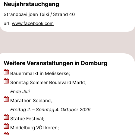
Neujahrstauchgang
Reiten
-
Strandpaviljoen Txiki / Strand 40
Reitschulen
-
url:
www.facebook.com
Golfplatze
-
Sportangeln
Mondriaan
Weitere Veranstaltungen in Domburg
Toorop
Bauernmarkt in Meliskerke;
Essen
Sonntag Sommer Boulevard Markt;
und
Veranstaltungen
Ende Juli
Marathon Seeland;
trinken
Ringstechen
Freitag 2.
–
Sonntag 4. Oktober 2026
Praktisch
Statue Festival;
Middelburg VÓLkoren;
Forum