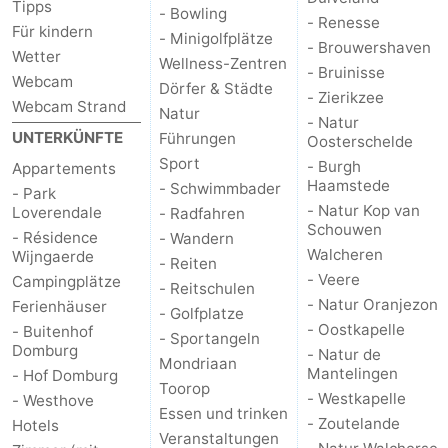
Tipps
- Bowling
- Renesse
Für kindern
- Minigolfplätze
- Brouwershaven
Wetter
Wellness-Zentren
- Bruinisse
Webcam
Dörfer & Städte
- Zierikzee
Webcam Strand
Natur
- Natur
UNTERKÜNFTE
Führungen
Oosterschelde
Sport
- Burgh
Appartements
Haamstede
- Schwimmbader
- Park
- Natur Kop van
Loverendale
- Radfahren
Schouwen
- Résidence
- Wandern
Walcheren
Wijngaerde
- Reiten
- Veere
Campingplätze
- Reitschulen
- Natur Oranjezon
Ferienhäuser
- Golfplatze
- Oostkapelle
- Buitenhof
- Sportangeln
Domburg
- Natur de
Mondriaan
Mantelingen
- Hof Domburg
Toorop
- Westkapelle
- Westhove
Essen und trinken
- Zoutelande
Hotels
Veranstaltungen