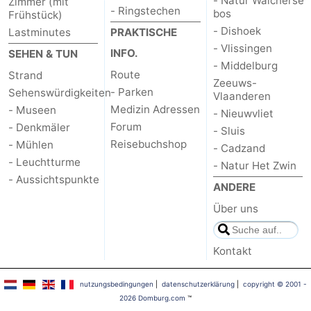
- Natur Walcherse
Zimmer (mit
- Ringstechen
bos
Frühstück)
- Dishoek
Lastminutes
PRAKTISCHE
- Vlissingen
INFO.
SEHEN & TUN
- Middelburg
Route
Strand
Zeeuws-
- Parken
Sehenswürdigkeiten
Vlaanderen
Medizin Adressen
- Museen
- Nieuwvliet
Forum
- Denkmäler
- Sluis
Reisebuchshop
- Mühlen
- Cadzand
- Leuchtturme
- Natur Het Zwin
- Aussichtspunkte
ANDERE
Über uns
Kontakt
nutzungsbedingungen
|
datenschutzerklärung
|
copyright © 2001 -
2026 Domburg.com
™