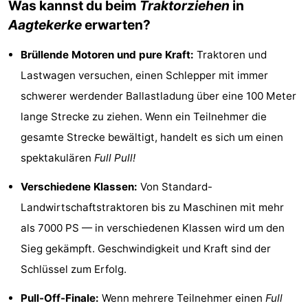
Was kannst du beim
Traktorziehen
in
Sehen
Aagtekerke
erwarten?
&
-
Brüllende Motoren und pure Kraft:
Traktoren und
Lastwagen versuchen, einen Schlepper mit immer
tun
Museen
-
schwerer werdender Ballastladung über eine 100 Meter
Denkmäler
-
lange Strecke zu ziehen. Wenn ein Teilnehmer die
gesamte Strecke bewältigt, handelt es sich um einen
Mühlen
-
spektakulären
Full Pull!
Leuchtturme
-
Verschiedene Klassen:
Von Standard-
Aussichtspunkte
Attraktionen
Landwirtschaftstraktoren bis zu Maschinen mit mehr
als 7000 PS — in verschiedenen Klassen wird um den
-
Sieg gekämpft. Geschwindigkeit und Kraft sind der
Spielplätze
-
Schlüssel zum Erfolg.
Indoor-
-
Pull-Off-Finale:
Wenn mehrere Teilnehmer einen
Full