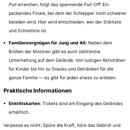
Pull
erreichen, folgt das spannende
Pull-Off
: Ein
Spielplätze
Bowling
-
packendes Finale, bei dem der Schlepper noch schwerer
Minigolfplätze
Wellness-
beladen wird. Hier wird entschieden, wer der Stärkste
und Schnellste ist.
Zentren
Dörfer
Familienvergnügen für Jung und Alt:
Neben dem
&
Natur
Brüllen der Motoren gibt es auch zahlreiche
Unterhaltung auf dem Gelände. Von lustigen Aktivitäten
Städte
Führungen
für Kinder bis hin zu Snacks und Getränken für die
Sport
ganze Familie — es gibt für jeden etwas zu erleben.
-
Praktische Informationen
Schwimmbader
-
Eintrittskarten:
Tickets sind am Eingang des Geländes
erhältlich.
Radfahren
-
Verpasse es nicht: Spüre die Kraft, höre das Gebrüll und
Wandern
-