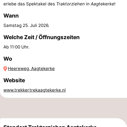
erlebe das Spektakel des
Traktorziehen
in
Aagtekerke
!
Reiten
-
Wann
Reitschulen
-
Samstag 25. Juli 2026
.
Golfplatze
-
Welche Zeit / Öffnungszeiten
Ab 11:00 Uhr.
Sportangeln
Mondriaan
Wo
Toorop
Heereweg, Aagtekerke
Essen
Website
und
Veranstaltungen
www.trekkertrekaagtekerke.nl
trinken
Ringstechen
Praktisch
Forum