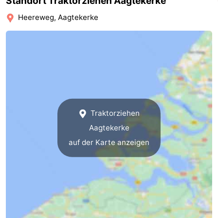
Standort Traktorziehen Aagtekerke
Route
Heereweg, Aagtekerke
-
Parken
Reisebuchshop
Medizin
Adressen
Region
Traktorziehen
Zeeland
Aagtekerke
auf der Karte anzeigen
Schouwen-
Duiveland
-
Renesse
-
Brouwershaven
-