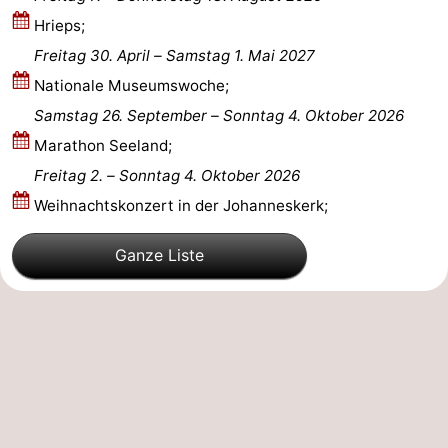
Hrieps;
de
Westkapelle
-
Freitag 30. April
–
Samstag 1. Mai 2027
Mantelingen
Zoutelande
-
Nationale Museumswoche;
Samstag 26. September
–
Sonntag 4. Oktober 2026
Natur
-
Marathon Seeland;
Walcherse
Dishoek
-
Freitag 2.
–
Sonntag 4. Oktober 2026
Weihnachtskonzert in der Johanneskerk;
bos
Vlissingen
-
Ganze Liste
Middelburg
Zeeuws-
Vlaanderen
-
Nieuwvliet
-
Sluis
-
Cadzand
-