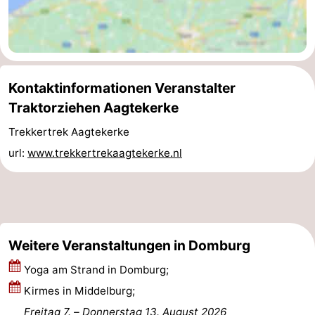
Bruinisse
-
Zierikzee
-
Kontaktinformationen Veranstalter
Natur
-
Traktorziehen Aagtekerke
Oosterschelde
Burgh
-
Trekkertrek Aagtekerke
Haamstede
Natur
Walcheren
url:
www.trekkertrekaagtekerke.nl
Kop
-
van
Veere
-
Weitere Veranstaltungen in Domburg
Schouwen
Natur
-
Yoga am Strand in Domburg;
Oranjezon
Oostkapelle
-
Kirmes in Middelburg;
Natur
-
Freitag 7.
–
Donnerstag 13. August 2026