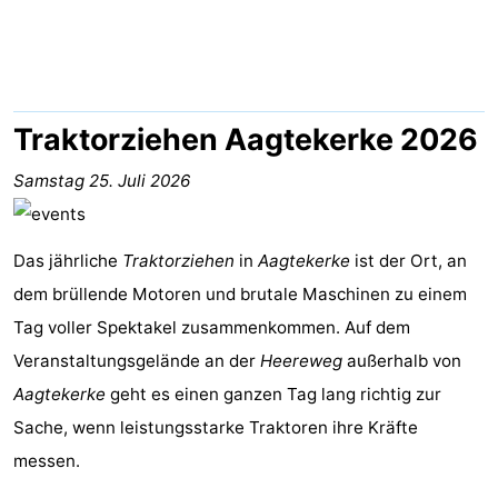
Park
-
Loverendale
Résidence
Campingplätze
Wijngaerde
Ferienhäuser
Traktorziehen Aagtekerke 2026
-
Samstag 25. Juli 2026
Buitenhof
-
Das jährliche
Traktorziehen
in
Aagtekerke
ist der Ort, an
Domburg
Hof
-
dem brüllende Motoren und brutale Maschinen zu einem
Tag voller Spektakel zusammenkommen. Auf dem
Domburg
Westhove
Hotels
Veranstaltungsgelände an der
Heereweg
außerhalb von
Zimmer
Aagtekerke
geht es einen ganzen Tag lang richtig zur
Sache, wenn leistungsstarke Traktoren ihre Kräfte
(mit
Lastminutes
messen.
Frühstück)
Strand