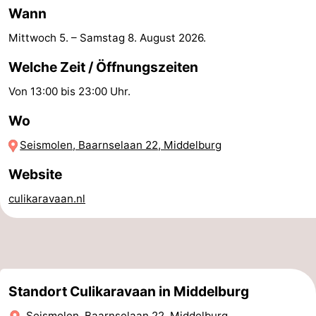
Wann
Reiten
-
Mittwoch 5.
–
Samstag 8. August 2026
.
Reitschulen
-
Welche Zeit / Öffnungszeiten
Golfplatze
-
Von 13:00 bis 23:00 Uhr.
Sportangeln
Mondriaan
Wo
Seismolen, Baarnselaan 22, Middelburg
Toorop
Website
Essen
culikaravaan.nl
und
Veranstaltungen
trinken
Ringstechen
Praktisch
Standort Culikaravaan in Middelburg
Forum
Seismolen, Baarnselaan 22, Middelburg