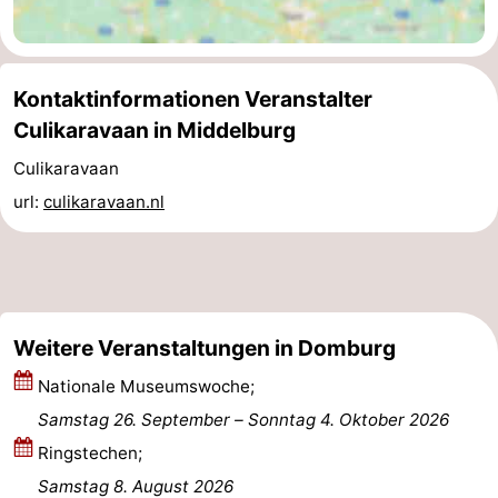
Bruinisse
-
Zierikzee
-
Kontaktinformationen Veranstalter
Culikaravaan in Middelburg
Natur
-
Culikaravaan
Oosterschelde
Burgh
-
url:
culikaravaan.nl
Haamstede
Natur
Walcheren
Kop
-
van
Veere
-
Weitere Veranstaltungen in Domburg
Nationale Museumswoche;
Schouwen
Natur
-
Samstag 26. September
–
Sonntag 4. Oktober 2026
Oranjezon
Oostkapelle
-
Ringstechen;
Samstag 8. August 2026
Natur
-