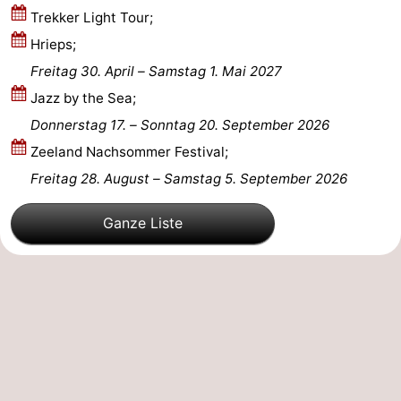
Trekker Light Tour;
de
Westkapelle
-
Hrieps;
Freitag 30. April
–
Samstag 1. Mai 2027
Mantelingen
Zoutelande
-
Jazz by the Sea;
Natur
-
Donnerstag 17.
–
Sonntag 20. September 2026
Zeeland Nachsommer Festival;
Walcherse
Dishoek
-
Freitag 28. August
–
Samstag 5. September 2026
bos
Vlissingen
-
Ganze Liste
Middelburg
Zeeuws-
Vlaanderen
-
Nieuwvliet
-
Sluis
-
Cadzand
-