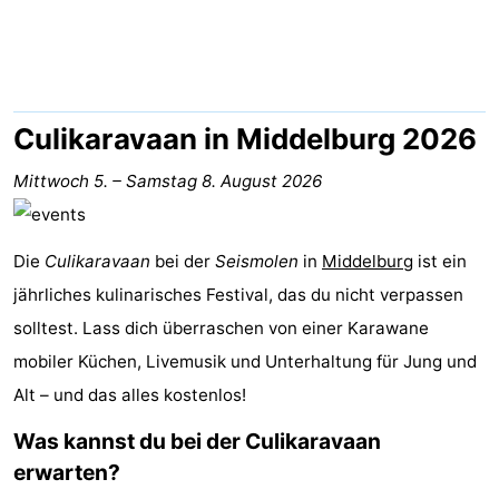
Park
-
Loverendale
Résidence
Campingplätze
Wijngaerde
Ferienhäuser
Culikaravaan in Middelburg 2026
-
Mittwoch 5.
–
Samstag 8. August 2026
Buitenhof
-
Die
Culikaravaan
bei der
Seismolen
in
Middelburg
ist ein
Domburg
Hof
-
jährliches kulinarisches Festival, das du nicht verpassen
solltest. Lass dich überraschen von einer Karawane
Domburg
Westhove
Hotels
mobiler Küchen, Livemusik und Unterhaltung für Jung und
Zimmer
Alt – und das alles kostenlos!
(mit
Lastminutes
Was kannst du bei der Culikaravaan
erwarten?
Frühstück)
Strand