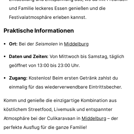
und Familie leckeres Essen genießen und die
Spielplätze
Bowling
-
Festivalatmosphäre erleben kannst.
Minigolfplätze
Wellness-
Praktische Informationen
Zentren
Dörfer
Ort:
Bei der
Seismolen
in
Middelburg
&
Natur
Daten und Zeiten:
Von Mittwoch bis Samstag, täglich
Städte
Führungen
geöffnet von 13:00 bis 23:00 Uhr.
Sport
Zugang:
Kostenlos! Beim ersten Getränk zahlst du
einmalig für das wiederverwendbare Eintrittsbecher.
-
Komm und genieße die einzigartige Kombination aus
Schwimmbader
-
köstlichem Streetfood, Livemusik und entspannter
Radfahren
-
Atmosphäre bei der Culikaravaan in
Middelburg
– der
perfekte Ausflug für die ganze Familie!
Wandern
-