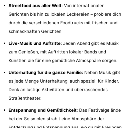
Streetfood aus aller Welt:
Von internationalen
Sehen
Gerichten bis hin zu lokalen Leckereien – probiere dich
&
-
durch die verschiedenen Foodtrucks mit frischen und
schmackhaften Gerichten.
tun
Museen
-
Live-Musik und Auftritte:
Jeden Abend gibt es Musik
Denkmäler
-
zum Genießen, mit Auftritten lokaler Bands und
Mühlen
-
Künstler, die für eine gemütliche Atmosphäre sorgen.
Leuchtturme
-
Unterhaltung für die ganze Familie:
Neben Musik gibt
es jede Menge Unterhaltung, auch speziell für Kinder.
Aussichtspunkte
Attraktionen
Denk an lustige Aktivitäten und überraschendes
-
Straßentheater.
Entspannung und Gemütlichkeit:
Das Festivalgelände
Spielplätze
-
bei der Seismolen strahlt eine Atmosphäre der
Indoor-
-
Entdeckung und Entspannung aus, wo du mit Freunden