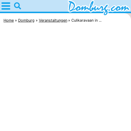
Home
Domburg
Home
Domburg
Veranstaltungen
Culikaravaan in ...
Tipps
Für
kindern
Webcam
Webcam
Webcam
Strand
Übernachten
Appartements
-