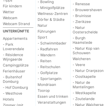
Tipps
- Bowling
- Renesse
Für kindern
- Minigolfplätze
- Brouwershaven
Wetter
Wellness-Zentren
- Bruinisse
Webcam
Dörfer & Städte
- Zierikzee
Webcam Strand
Natur
- Natur
UNTERKÜNFTE
Führungen
Oosterschelde
Sport
- Burgh
Appartements
Haamstede
- Schwimmbader
- Park
- Natur Kop van
Loverendale
- Radfahren
Schouwen
- Résidence
- Wandern
Walcheren
Wijngaerde
- Reiten
- Veere
Campingplätze
- Reitschulen
- Natur Oranjezon
Ferienhäuser
- Golfplatze
- Oostkapelle
- Buitenhof
- Sportangeln
Domburg
- Natur de
Mondriaan
Mantelingen
- Hof Domburg
Toorop
- Westkapelle
- Westhove
Essen und trinken
- Zoutelande
Hotels
Veranstaltungen
- Natur Walcherse
Zimmer (mit