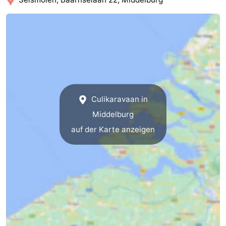
Route
-
Parken
Reisebuchshop
Medizin
Culikaravaan in
Adressen
Region
Middelburg
auf der Karte anzeigen
Zeeland
Schouwen-
Duiveland
-
Renesse
-
Brouwershaven
-