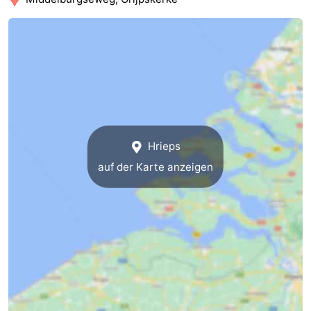
Route
-
Parken
Reisebuchshop
Medizin
Hrieps
Adressen
Region
auf der Karte anzeigen
Zeeland
Schouwen-
Duiveland
-
Renesse
-
Brouwershaven
-