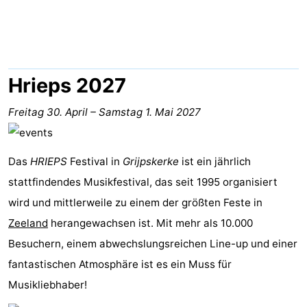
Park
-
Loverendale
Résidence
Campingplätze
Wijngaerde
Ferienhäuser
Hrieps 2027
-
Freitag 30. April
–
Samstag 1. Mai 2027
Buitenhof
-
Das
HRIEPS
Festival in
Grijpskerke
ist ein jährlich
Domburg
Hof
-
stattfindendes Musikfestival, das seit 1995 organisiert
Domburg
Westhove
Hotels
wird und mittlerweile zu einem der größten Feste in
Zeeland
herangewachsen ist. Mit mehr als 10.000
Zimmer
Besuchern, einem abwechslungsreichen Line-up und einer
(mit
Lastminutes
fantastischen Atmosphäre ist es ein Muss für
Musikliebhaber!
Frühstück)
Strand