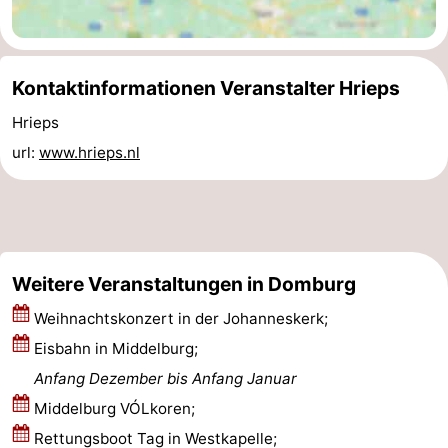
Bruinisse
-
Zierikzee
-
Kontaktinformationen Veranstalter Hrieps
Hrieps
Natur
-
url:
www.hrieps.nl
Oosterschelde
Burgh
-
Haamstede
Natur
Walcheren
Kop
-
Weitere Veranstaltungen in Domburg
van
Veere
-
Weihnachtskonzert in der Johanneskerk;
Eisbahn in Middelburg;
Schouwen
Natur
-
Anfang Dezember bis Anfang Januar
Oranjezon
Oostkapelle
-
Middelburg VÓLkoren;
Rettungsboot Tag in Westkapelle;
Natur
-