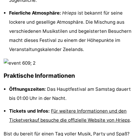
Jugendliche.
Spielplätze
Bowling
-
Feierliche Atmosphäre:
Hrieps
ist bekannt für seine
lockere und gesellige Atmosphäre. Die Mischung aus
Minigolfplätze
Wellness-
verschiedenen Musikstilen und begeisterten Besuchern
Zentren
Dörfer
macht dieses Festival zu einem der Höhepunkte im
Veranstaltungskalender Zeelands.
&
Natur
Städte
Führungen
Praktische Informationen
Sport
Öffnungszeiten:
Das Hauptfestival am Samstag dauert
-
bis 01:00 Uhr in der Nacht.
Schwimmbader
-
Tickets und Infos:
Für weitere Informationen und den
Radfahren
-
Ticketverkauf besuche die offizielle Website von
Hrieps
.
Wandern
-
Bist du bereit für einen Tag voller Musik, Party und Spaß?