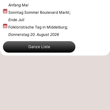
Anfang Mai
de
Westkapelle
-
Sonntag Sommer Boulevard Markt;
Ende Juli
Mantelingen
Zoutelande
-
Folkloristische Tag in Middelburg;
Natur
-
Donnerstag 20. August 2026
Walcherse
Dishoek
-
Ganze Liste
bos
Vlissingen
-
Middelburg
Zeeuws-
Vlaanderen
-
Nieuwvliet
-
Sluis
-
Cadzand
-