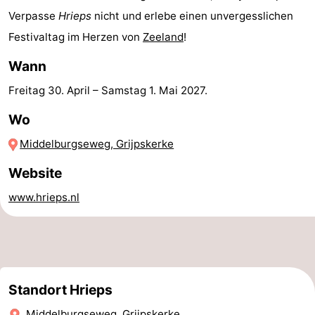
Verpasse
Hrieps
nicht und erlebe einen unvergesslichen
Reiten
-
Festivaltag im Herzen von
Zeeland
!
Reitschulen
-
Wann
Golfplatze
-
Freitag 30. April
–
Samstag 1. Mai 2027
.
Sportangeln
Mondriaan
Wo
Middelburgseweg, Grijpskerke
Toorop
Website
Essen
www.hrieps.nl
und
Veranstaltungen
trinken
Ringstechen
Praktisch
Standort Hrieps
Forum
Middelburgseweg, Grijpskerke