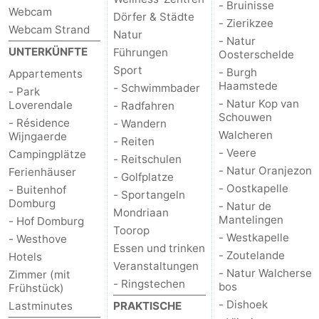
- Bruinisse
Webcam
Dörfer & Städte
- Zierikzee
Webcam Strand
Natur
- Natur
UNTERKÜNFTE
Führungen
Oosterschelde
Sport
- Burgh
Appartements
Haamstede
- Schwimmbader
- Park
- Natur Kop van
Loverendale
- Radfahren
Schouwen
- Résidence
- Wandern
Walcheren
Wijngaerde
- Reiten
- Veere
Campingplätze
- Reitschulen
- Natur Oranjezon
Ferienhäuser
- Golfplatze
- Oostkapelle
- Buitenhof
- Sportangeln
Domburg
- Natur de
Mondriaan
Mantelingen
- Hof Domburg
Toorop
- Westkapelle
- Westhove
Essen und trinken
- Zoutelande
Hotels
Veranstaltungen
- Natur Walcherse
Zimmer (mit
- Ringstechen
bos
Frühstück)
- Dishoek
Lastminutes
PRAKTISCHE