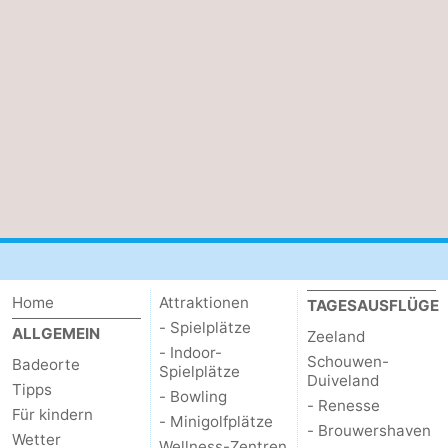
Natur
Wetter
Het
Kontakt
Zwin
Home
Attraktionen
TAGESAUSFLÜGE
- Spielplätze
ALLGEMEIN
Zeeland
- Indoor-
Schouwen-
Badeorte
Spielplätze
Duiveland
Tipps
- Bowling
- Renesse
Für kindern
- Minigolfplätze
- Brouwershaven
Wetter
Wellness-Zentren