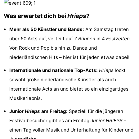
Sehen
Was erwartet dich bei
Hrieps
?
&
-
Mehr als 50 Künstler und Bands:
Am Samstag treten
tun
Museen
-
über 50 Acts auf, verteilt auf
7 Bühnen
in
4 Festzelten
.
Von Rock und Pop bis hin zu Dance und
Denkmäler
-
niederländischen Hits – hier ist für jeden etwas dabei!
Mühlen
-
Internationale und nationale Top-Acts:
Hrieps
lockt
Leuchtturme
-
sowohl große niederländische Künstler als auch
internationale Acts an und bietet so ein einzigartiges
Aussichtspunkte
Attraktionen
Musikerlebnis.
-
Junior
Hrieps
am Freitag:
Speziell für die jüngeren
Spielplätze
-
Festivalbesucher gibt es am Freitag
Junior HRIEPS
–
einen Tag voller Musik und Unterhaltung für Kinder und
Indoor-
-