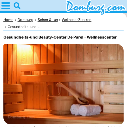
Home
Domburg
Home
Domburg
Sehen & tun
Wellness-Zentren
Gesundheits-und ...
Tipps
Gesundheits-und Beauty-Center De Parel - Wellnesscenter
Für
kindern
Webcam
Webcam
Webcam
Strand
Übernachten
Appartements
-