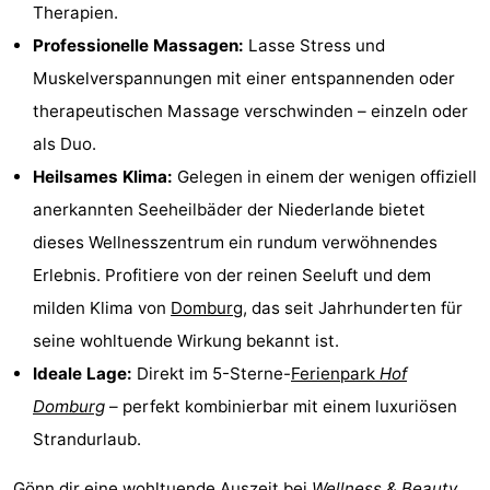
Therapien.
Sehen
Professionelle Massagen:
Lasse Stress und
Muskelverspannungen mit einer entspannenden oder
&
-
therapeutischen Massage verschwinden – einzeln oder
tun
Museen
-
als Duo.
Heilsames Klima:
Gelegen in einem der wenigen offiziell
Denkmäler
-
anerkannten Seeheilbäder der Niederlande bietet
Mühlen
-
dieses Wellnesszentrum ein rundum verwöhnendes
Erlebnis. Profitiere von der reinen Seeluft und dem
Leuchtturme
-
milden Klima von
Domburg
, das seit Jahrhunderten für
Aussichtspunkte
Attraktionen
seine wohltuende Wirkung bekannt ist.
Ideale Lage:
Direkt im 5-Sterne-
Ferienpark
Hof
-
Domburg
– perfekt kombinierbar mit einem luxuriösen
Spielplätze
-
Strandurlaub.
Indoor-
-
Gönn dir eine wohltuende Auszeit bei
Wellness & Beauty