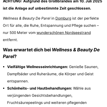
ACHTUNG: Aufgrund des Großbrandes am 10. Juli 2025
Park
-
ist die Anlage auf unbestimmte Zeit geschlossen.
Loverendale
Résidence
Campingplätze
Wellness & Beauty De Parel
in
Domburg
ist der perfekte
Ort für alle, die Ruhe, Entspannung und Pflege suchen –
Wijngaerde
Ferienhäuser
nur 500 Meter vom
wunderschönen Nordseestrand
-
entfernt.
Buitenhof
-
Was erwartet dich bei
Wellness & Beauty De
Parel
?
Domburg
Hof
-
Vielfältige Wellnesseinrichtungen:
Genieße Saunen,
Domburg
Westhove
Hotels
Dampfbäder und Ruheräume, die Körper und Geist
entspannen.
Zimmer
Schönheits- und Hautbehandlungen:
Wähle aus
(mit
Lastminutes
verjüngenden Gesichtsbehandlungen,
Fruchtsäurepeelings und weiteren pflegenden
Frühstück)
Strand