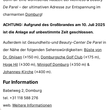
Spielplätze
Bowling
-
De Parel
– der ultimativen Adresse zur Entspannung im
charmanten
Domburg
!
Minigolfplätze
Wellness-
ACHTUNG: Aufgrund des Großbrandes am 10. Juli 2025
Zentren
Dörfer
ist die Anlage auf unbestimmte Zeit geschlossen.
&
Natur
Außerdem ist
Gesundheits-und Beauty-Center De Parel
in
der Nähe der folgenden Sehenswürdigkeiten:
Büste von
Städte
Führungen
Dr. Ghijsen
(±150 m),
Domburgsche Golf Club
(±175 m),
Sport
Hoge Hil
(±300 m),
Minigolf Domburg
(±350 m) &
Johannes-Kirche
(±400 m).
-
Fur Information
Schwimmbader
-
Babelweg 2, Domburg
Radfahren
-
tel. +31 118 588 276
web.
Weitere Informationen
Wandern
-