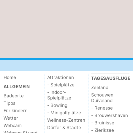
Bruinisse
-
Zierikzee
-
Natur
-
Oosterschelde
Burgh
-
Haamstede
Natur
Walcheren
Kop
-
Home
Attraktionen
TAGESAUSFLÜGE
- Spielplätze
ALLGEMEIN
Zeeland
van
Veere
-
- Indoor-
Schouwen-
Badeorte
Spielplätze
Duiveland
Tipps
Schouwen
Natur
-
- Bowling
- Renesse
Für kindern
- Minigolfplätze
- Brouwershaven
Oranjezon
Oostkapelle
-
Wetter
Wellness-Zentren
- Bruinisse
Webcam
Dörfer & Städte
- Zierikzee
Natur
-
Webcam Strand