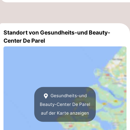
Reiten
-
Reitschulen
-
Standort von Gesundheits-und Beauty-
Golfplatze
-
Center De Parel
Sportangeln
Mondriaan
Toorop
Essen
und
Veranstaltungen
Gesundheits-und
trinken
Ringstechen
Beauty-Center De Parel
auf der Karte anzeigen
Praktisch
Forum