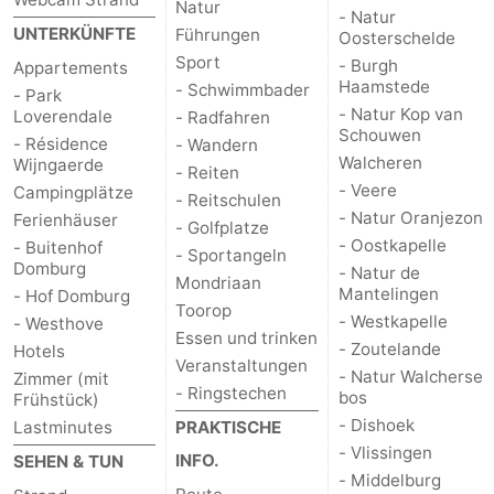
Natur
- Natur
UNTERKÜNFTE
Führungen
Oosterschelde
de
Westkapelle
-
Sport
- Burgh
Appartements
Haamstede
Mantelingen
Zoutelande
-
- Schwimmbader
- Park
- Natur Kop van
Loverendale
- Radfahren
Schouwen
Natur
-
- Résidence
- Wandern
Walcheren
Wijngaerde
- Reiten
Walcherse
Dishoek
-
- Veere
Campingplätze
- Reitschulen
- Natur Oranjezon
Ferienhäuser
- Golfplatze
bos
Vlissingen
-
- Oostkapelle
- Buitenhof
- Sportangeln
Domburg
- Natur de
Mondriaan
Middelburg
Zeeuws-
Mantelingen
- Hof Domburg
Toorop
- Westkapelle
- Westhove
Vlaanderen
-
Essen und trinken
- Zoutelande
Hotels
Veranstaltungen
- Natur Walcherse
Zimmer (mit
Nieuwvliet
-
- Ringstechen
bos
Frühstück)
- Dishoek
Lastminutes
PRAKTISCHE
Sluis
-
- Vlissingen
INFO.
SEHEN & TUN
- Middelburg
Cadzand
-