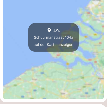
Natur
Wetter
Het
Kontakt
J.W.
Zwin
Schuurmanstraat 104a
auf der Karte anzeigen