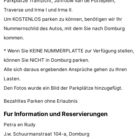
Parkplätze Tramzicht, Juffrouw van de Putteplein,
Reiten
-
Traverse und Irma I und Irma II.
Um KOSTENLOS parken zu können, benötigen wir Ihr
Reitschulen
-
Nummernschild des Autos, mit dem Sie nach Domburg
Golfplatze
-
kommen.
* Wenn Sie KEINE NUMMERPLATTE zur Verfügung stellen,
Sportangeln
Mondriaan
können Sie NICHT in Domburg parken.
Toorop
Alle sich daraus ergebenden Ansprüche gehen zu Ihren
Lasten.
Essen
Den Fotos wurde ein Bild der Parkplätze hinzugefügt.
und
Veranstaltungen
Bezahltes Parken ohne Erlaubnis
trinken
Ringstechen
Fur Information und Reservierungen
Praktisch
Petra en Rudy
J.w. Schuurmanstraat 104-a, Domburg
Forum