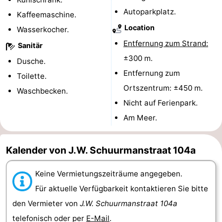
Autoparkplatz.
Kaffeemaschine.
Bruinisse
-
Location
Wasserkocher.
Zierikzee
-
Entfernung zum Strand:
Sanitär
±300 m.
Dusche.
Natur
-
Entfernung zum
Toilette.
Oosterschelde
Burgh
-
Ortszentrum: ±450 m.
Waschbecken.
Nicht auf Ferienpark.
Haamstede
Natur
Walcheren
Am Meer.
Kop
-
Kalender von J.W. Schuurmanstraat 104a
van
Veere
-
Schouwen
Natur
-
Keine Vermietungszeiträume angegeben.
Für aktuelle Verfügbarkeit kontaktieren Sie bitte
Oranjezon
Oostkapelle
-
den Vermieter von
J.W. Schuurmanstraat 104a
Natur
-
telefonisch oder per
E-Mail
.