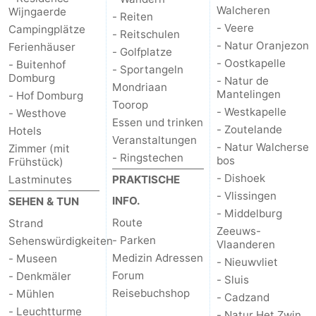
Walcheren
Wijngaerde
- Reiten
- Veere
Campingplätze
- Reitschulen
- Natur Oranjezon
Ferienhäuser
- Golfplatze
- Oostkapelle
- Buitenhof
- Sportangeln
Domburg
- Natur de
Mondriaan
Mantelingen
- Hof Domburg
Toorop
- Westkapelle
- Westhove
Essen und trinken
- Zoutelande
Hotels
Veranstaltungen
- Natur Walcherse
Zimmer (mit
- Ringstechen
bos
Frühstück)
- Dishoek
Lastminutes
PRAKTISCHE
- Vlissingen
INFO.
SEHEN & TUN
- Middelburg
Route
Strand
Zeeuws-
- Parken
Sehenswürdigkeiten
Vlaanderen
Medizin Adressen
- Museen
- Nieuwvliet
Forum
- Denkmäler
- Sluis
Reisebuchshop
- Mühlen
- Cadzand
- Leuchtturme
- Natur Het Zwin