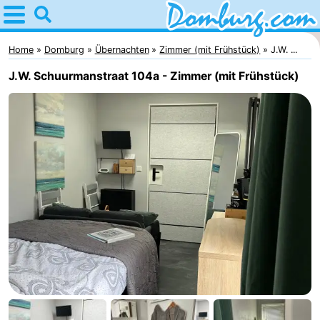
Home
Domburg
Home
Domburg
Übernachten
Zimmer (mit Frühstück)
J.W. ...
J.W. Schuurmanstraat 104a - Zimmer (mit Frühstück)
Tipps
Für
kindern
Webcam
Webcam
Webcam
Strand
Übernachten
Appartements
-