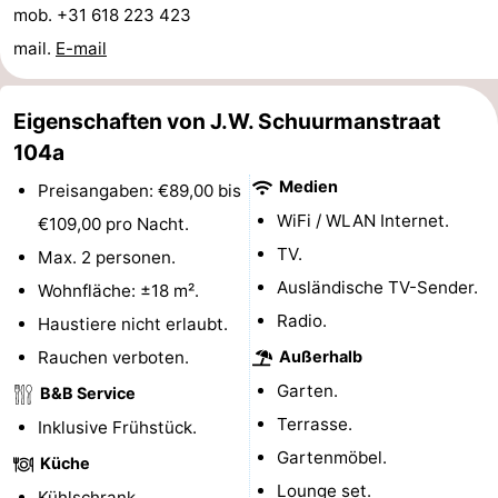
mob. +31 618 223 423
Route
mail.
E-mail
-
Eigenschaften von J.W. Schuurmanstraat
Parken
Reisebuchshop
104a
Medizin
Medien
Preisangaben: €89,00 bis
WiFi / WLAN Internet.
€109,00 pro Nacht.
Adressen
Region
TV.
Max. 2 personen.
Zeeland
Ausländische TV-Sender.
Wohnfläche: ±18 m².
Radio.
Haustiere nicht erlaubt.
Schouwen-
Rauchen verboten.
Außerhalb
Duiveland
-
Garten.
B&B Service
Terrasse.
Inklusive Frühstück.
Renesse
-
Gartenmöbel.
Küche
Brouwershaven
-
Lounge set.
Kühlschrank.