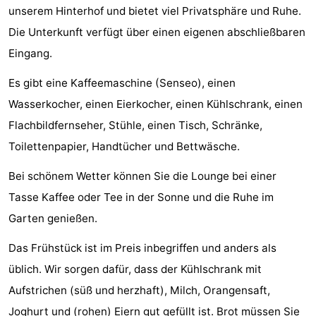
unserem Hinterhof und bietet viel Privatsphäre und Ruhe.
Sehen
Die Unterkunft verfügt über einen eigenen abschließbaren
&
-
Eingang.
tun
Museen
-
Es gibt eine Kaffeemaschine (Senseo), einen
Wasserkocher, einen Eierkocher, einen Kühlschrank, einen
Denkmäler
-
Flachbildfernseher, Stühle, einen Tisch, Schränke,
Mühlen
-
Toilettenpapier, Handtücher und Bettwäsche.
Bei schönem Wetter können Sie die Lounge bei einer
Leuchtturme
-
Tasse Kaffee oder Tee in der Sonne und die Ruhe im
Aussichtspunkte
Attraktionen
Garten genießen.
-
Das Frühstück ist im Preis inbegriffen und anders als
üblich. Wir sorgen dafür, dass der Kühlschrank mit
Spielplätze
-
Aufstrichen (süß und herzhaft), Milch, Orangensaft,
Indoor-
-
Joghurt und (rohen) Eiern gut gefüllt ist. Brot müssen Sie