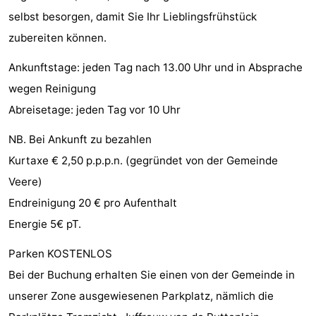
selbst besorgen, damit Sie Ihr Lieblingsfrühstück
Spielplätze
Bowling
-
zubereiten können.
Minigolfplätze
Wellness-
Ankunftstage: jeden Tag nach 13.00 Uhr und in Absprache
Zentren
Dörfer
wegen Reinigung
Abreisetage: jeden Tag vor 10 Uhr
&
Natur
NB. Bei Ankunft zu bezahlen
Städte
Führungen
Kurtaxe € 2,50 p.p.p.n. (gegründet von der Gemeinde
Sport
Veere)
Endreinigung 20 € pro Aufenthalt
-
Energie 5€ pT.
Schwimmbader
-
Parken KOSTENLOS
Radfahren
-
Bei der Buchung erhalten Sie einen von der Gemeinde in
unserer Zone ausgewiesenen Parkplatz, nämlich die
Wandern
-