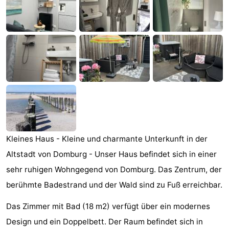
Park
-
Loverendale
Résidence
Campingplätze
Wijngaerde
Ferienhäuser
-
Buitenhof
-
Domburg
Hof
-
Kleines Haus - Kleine und charmante Unterkunft in der
Domburg
Westhove
Hotels
Altstadt von Domburg - Unser Haus befindet sich in einer
sehr ruhigen Wohngegend von Domburg. Das Zentrum, der
Zimmer
berühmte Badestrand und der Wald sind zu Fuß erreichbar.
(mit
Lastminutes
Das Zimmer mit Bad (18 m2) verfügt über ein modernes
Frühstück)
Strand
Design und ein Doppelbett. Der Raum befindet sich in