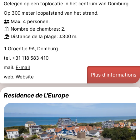
Gelegen op een toplocatie in het centrum van Domburg.
Route
Op 300 meter loopafstand van het strand.
Max. 4 personen.
-
Nombre de chambres: 2.
Distance de la plage: ±300 m.
Stationnement
Adresses
't Groentje 9A, Domburg
Médicales
Région
tel. +31 118 583 410
Zeeland
mail.
E-mail
Plus d'informations
web.
Website
Schouwen-
Residence de L'Europe
Duiveland
-
Renesse
-
Brouwershaven
-
Bruinisse
-