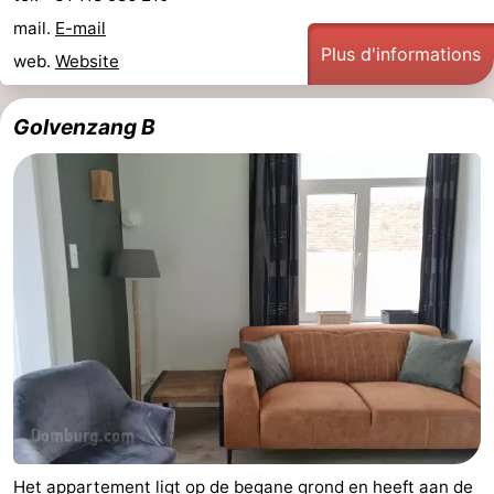
mail.
E-mail
Mantelingen
Zoutelande
-
Plus d'informations
web.
Website
Nature
-
Golvenzang B
Walcherse
Dishoek
-
bos
Vlissingen
-
Middelburg
Zeeuws-
Vlaanderen
-
Nieuwvliet
-
Sluis
-
Cadzand
-
Nature
Météo
Het appartement ligt op de begane grond en heeft aan de