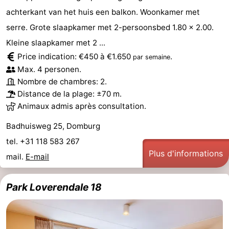
achterkant van het huis een balkon. Woonkamer met
Het
Contact
serre. Grote slaapkamer met 2-persoonsbed 1.80 x 2.00.
Zwin
Kleine slaapkamer met 2 ...
Price indication: €450 à €1.650
.
par semaine
Max. 4 personen.
Nombre de chambres: 2.
Distance de la plage: ±70 m.
Animaux admis après consultation.
Badhuisweg 25, Domburg
tel. +31 118 583 267
Plus d'informations
mail.
E-mail
Park Loverendale 18