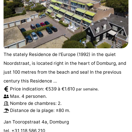
Zierikzee
-
Nature
-
Oosterschelde
Burgh
-
Haamstede
Nature
Walcheren
The stately Residence de l'Europe (1992) in the quiet
Noordstraat, is located right in the heart of Domburg, and
Kop
-
just 100 metres from the beach and sea! In the previous
van
Veere
-
century this Residence ...
Price indication: €539 à €1.610
.
par semaine
Schouwen
Nature
-
Max. 4 personen.
Oranjezon
Oostkapelle
-
Nombre de chambres: 2.
Distance de la plage: ±80 m.
Nature
-
Jan Tooropstraat 4a, Domburg
de
Westkapelle
-
tel. +31 118 586 210