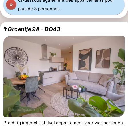
Ci-dessous également des appartements pour
»
du
Randonnée
-
plus de 3 personnes.
vélo
Équitation
-
't Groentje 9A - DO43
Manèges
-
Terrains
-
de
Peche
-
golf
Sportive
Equitation
Conduite
de
Boire
l'anneau
et
Événements
manger
Pratiques
Prachtig ingericht stijlvol appartement voor vier personen.
Forum