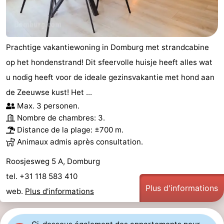
de
Aires
-
jeux
de
Bowling
-
Prachtige vakantiewoning in Domburg met strandcabine
jeux
Parcours
Centres
op het hondenstrand! Dit sfeervolle huisje heeft alles wat
u nodig heeft voor de ideale gezinsvakantie met hond aan
intérieures
de
de
Villages
de Zeeuwse kust! Het ...
mini-
bien-
&
Nature
Max. 3 personen.
Nombre de chambres: 3.
golf
être
villes
Visites
Distance de la plage: ±700 m.
Animaux admis après consultation.
guidées
Sports
Roosjesweg 5 A, Domburg
-
tel. +31 118 583 410
Plus d'informations
web.
Plus d'informations
Piscines
-
Faire
-