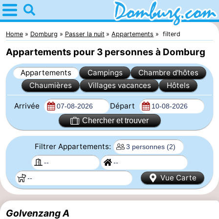
Home
Domburg
Home
Domburg
Passer la nuit
Appartements
filterd
Appartements pour 3 personnes à Domburg
Astuces
Appartements
Campings
Chambre d'hôtes
Avec
Chaumières
Villages vacances
Hôtels
les
Webcam
Arrivée
Départ
enfants
Webcam
Chercher et trouver
Webcam
Filtrer Appartements:
Plage
Passer
Vue Carte
la
Appartements
nuit
-
Golvenzang A