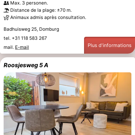
Max. 3 personen.
Voir
Distance de la plage: ±70 m.
Animaux admis après consultation.
et
Lieux
Badhuisweg 25, Domburg
faire
d'intérêt
-
tel. +31 118 583 267
Plus d'informations
mail.
E-mail
Musées
-
Monuments
-
Roosjesweg 5 A
Moulins
-
Phares
-
Points
Attractions
de
-
vue
Terrains
-