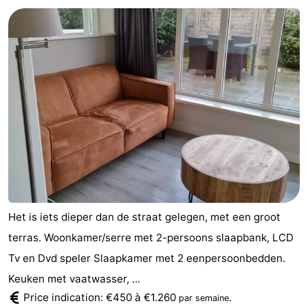
Park
-
Loverendale
Résidence
Campings
Wijngaerde
Chambre
d'hôtes
Chaumières
-
Buitenhof
-
Domburg
Hof
-
Het is iets dieper dan de straat gelegen, met een groot
Domburg
Westhove
Hôtels
terras. Woonkamer/serre met 2-persoons slaapbank, LCD
Tv en Dvd speler Slaapkamer met 2 eenpersoonbedden.
Last
Keuken met vaatwasser, ...
minutes
Plages
Price indication: €450 à €1.260
.
par semaine