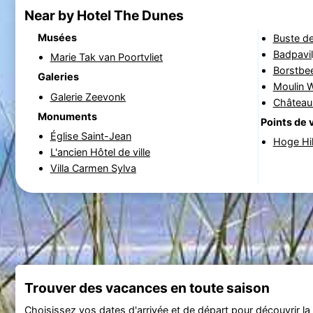
Near by Hotel The Dunes
Musées
Buste de
Badpavil
Marie Tak van Poortvliet
Borstbee
Galeries
Moulin 
Galerie Zeevonk
Château
Monuments
Points de 
Église Saint-Jean
Hoge Hi
L'ancien Hôtel de ville
Villa Carmen Sylva
Trouver des vacances en toute saison
Choisissez vos dates d'arrivée et de départ pour découvrir la d