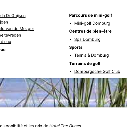
Parcours de mini-golf
 la Dr Ghijsen
joen
Mini-golf Domburg
ld van dr. Mezger
Centres de bien-être
Weltevreden
Spa Domburg
 d'eau
Sports
vue
Tennis à Domburg
l
Terrains de golf
Domburgsche Golf Club
isponibilité et les prix de
Hotel The Dunes
.