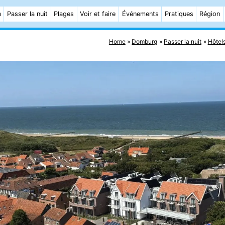
m
Passer la nuit
Plages
Voir et faire
Événements
Pratiques
Région
Home
Domburg
Passer la nuit
Hôtel