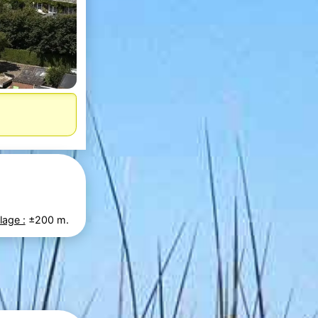
lage :
±200 m.