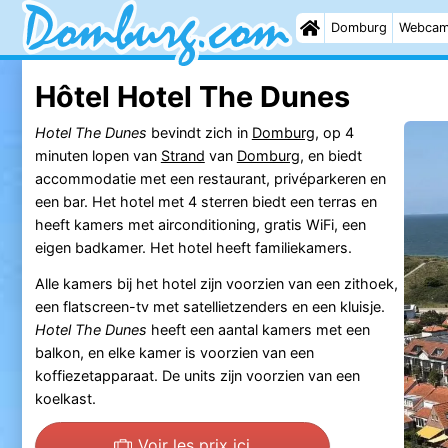
Domburg
Webca
Hôtel Hotel The Dunes
Hotel The Dunes
bevindt zich in
Domburg
, op 4
minuten lopen van
Strand
van
Domburg
, en biedt
accommodatie met een restaurant, privéparkeren en
een bar. Het hotel met 4 sterren biedt een terras en
heeft kamers met airconditioning, gratis WiFi, een
eigen badkamer. Het hotel heeft familiekamers.
Alle kamers bij het hotel zijn voorzien van een zithoek,
een flatscreen-tv met satellietzenders en een kluisje.
Hotel The Dunes
heeft een aantal kamers met een
balkon, en elke kamer is voorzien van een
koffiezetapparaat. De units zijn voorzien van een
koelkast.
Voir les prix ici