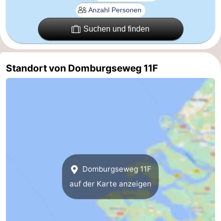
Bruinisse
-
Suchen und finden
Zierikzee
-
Natur
-
Standort von Domburgseweg 11F
Oosterschelde
Burgh
-
Haamstede
Natur
Walcheren
Kop
-
van
Veere
-
Domburgseweg 11F
Schouwen
Natur
-
auf der Karte anzeigen
Oranjezon
Oostkapelle
-
Natur
-