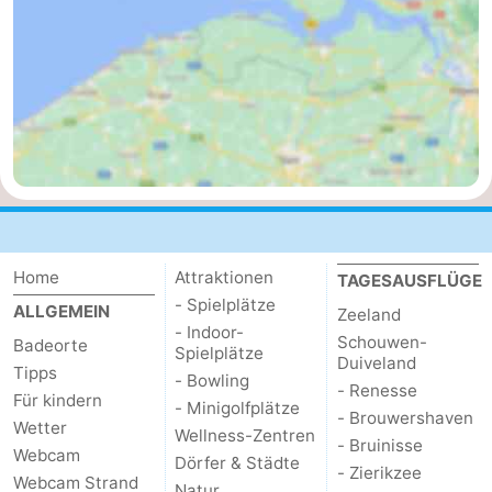
de
Westkapelle
-
Mantelingen
Zoutelande
-
Natur
-
Walcherse
Dishoek
-
bos
Vlissingen
-
Home
Attraktionen
TAGESAUSFLÜGE
Middelburg
Zeeuws-
- Spielplätze
ALLGEMEIN
Zeeland
- Indoor-
Vlaanderen
-
Schouwen-
Badeorte
Spielplätze
Duiveland
Tipps
- Bowling
Nieuwvliet
-
- Renesse
Für kindern
- Minigolfplätze
- Brouwershaven
Wetter
Sluis
-
Wellness-Zentren
- Bruinisse
Webcam
Dörfer & Städte
- Zierikzee
Webcam Strand
Cadzand
-
Natur