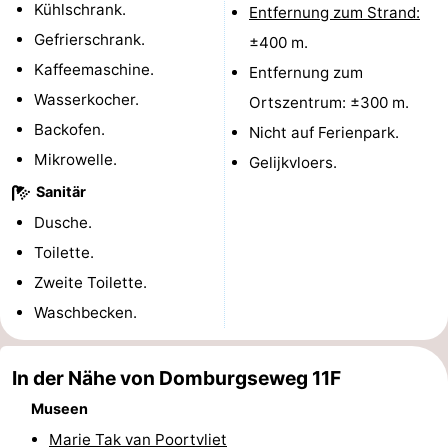
Kühlschrank.
Entfernung zum Strand:
Spielplätze
Bowling
-
Gefrierschrank.
±400 m.
Kaffeemaschine.
Entfernung zum
Minigolfplätze
Wellness-
Wasserkocher.
Ortszentrum: ±300 m.
Zentren
Dörfer
Backofen.
Nicht auf Ferienpark.
Mikrowelle.
Gelijkvloers.
&
Natur
Sanitär
Städte
Führungen
Dusche.
Toilette.
Sport
Zweite Toilette.
-
Waschbecken.
Schwimmbader
-
In der Nähe von Domburgseweg 11F
Radfahren
-
Museen
Wandern
-
Marie Tak van Poortvliet