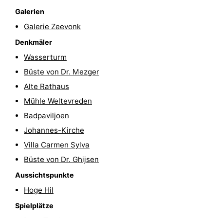
Galerien
Reiten
-
Galerie Zeevonk
Reitschulen
-
Denkmäler
Wasserturm
Golfplatze
-
Büste von Dr. Mezger
Sportangeln
Mondriaan
Alte Rathaus
Mühle Weltevreden
Toorop
Badpaviljoen
Essen
Johannes-Kirche
Villa Carmen Sylva
und
Veranstaltungen
Büste von Dr. Ghijsen
trinken
Ringstechen
Aussichtspunkte
Hoge Hil
Praktisch
Spielplätze
Forum