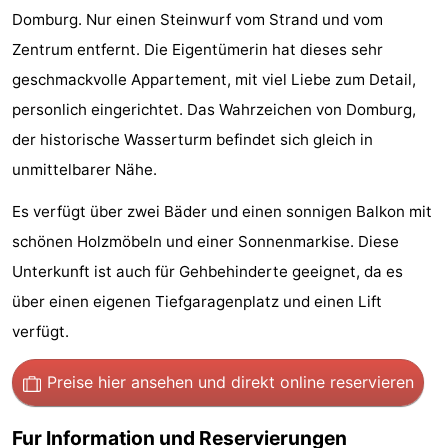
Domburg. Nur einen Steinwurf vom Strand und vom
Park
-
Zentrum entfernt. Die Eigentümerin hat dieses sehr
Loverendale
Résidence
Campingplätze
geschmackvolle Appartement, mit viel Liebe zum Detail,
personlich eingerichtet. Das Wahrzeichen von Domburg,
Wijngaerde
Ferienhäuser
der historische Wasserturm befindet sich gleich in
-
unmittelbarer Nähe.
Buitenhof
-
Es verfügt über zwei Bäder und einen sonnigen Balkon mit
schönen Holzmöbeln und einer Sonnenmarkise. Diese
Domburg
Hof
-
Unterkunft ist auch für Gehbehinderte geeignet, da es
Domburg
Westhove
Hotels
über einen eigenen Tiefgaragenplatz und einen Lift
verfügt.
Zimmer
Preise hier ansehen
und direkt online reservieren
(mit
Lastminutes
Frühstück)
Strand
Fur Information und Reservierungen