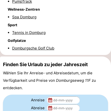
PumpTrack
Route
Wellness-Zentren
Spa Domburg
-
Sport
Parken
Reisebuchshop
Tennis in Domburg
Golfplatze
Medizin
Domburgsche Golf Club
Adressen
Region
Finden Sie Urlaub zu jeder Jahreszeit
Zeeland
Wählen Sie Ihr Anreise- und Abreisedatum, um die
Schouwen-
Verfügbarkeit und Preise von
Domburgseweg 11F
zu
Duiveland
-
entdecken.
Renesse
-
Anreise
Abreise
Brouwershaven
-