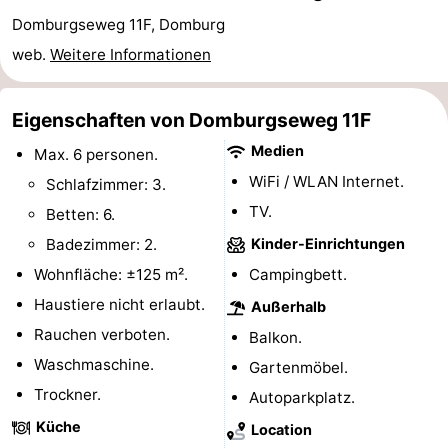
Domburgseweg 11F, Domburg
Sehen
web.
Weitere Informationen
&
-
tun
Museen
-
Eigenschaften von Domburgseweg 11F
Medien
Max. 6 personen.
Denkmäler
-
WiFi / WLAN Internet.
Schlafzimmer: 3.
Mühlen
-
TV.
Betten: 6.
Badezimmer: 2.
Kinder-Einrichtungen
Leuchtturme
-
Wohnfläche: ±125 m².
Campingbett.
Aussichtspunkte
Attraktionen
Haustiere nicht erlaubt.
Außerhalb
Rauchen verboten.
Balkon.
-
Waschmaschine.
Gartenmöbel.
Spielplätze
-
Trockner.
Autoparkplatz.
Küche
Location
Indoor-
-