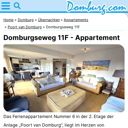
Home
Domburg
Home
Domburg
Übernachten
Appartements
Poort van Domburg
Domburgseweg 11F
Tipps
Domburgseweg 11F - Appartement
Für
kindern
Webcam
Webcam
Webcam
Strand
Übernachten
Appartements
Das Ferienappartement Nummer 6 in der 2. Etage der
-
Anlage „Poort van Domburg“, liegt im Herzen von