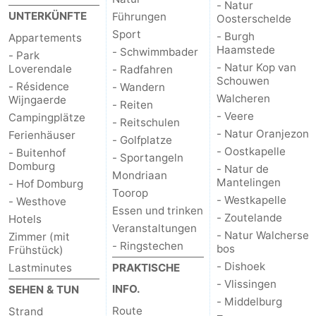
- Natur
UNTERKÜNFTE
Führungen
Oosterschelde
Natur
Wetter
Sport
- Burgh
Appartements
Haamstede
- Schwimmbader
- Park
Het
Kontakt
- Natur Kop van
Loverendale
- Radfahren
Schouwen
- Résidence
- Wandern
Zwin
Walcheren
Wijngaerde
- Reiten
- Veere
Campingplätze
- Reitschulen
- Natur Oranjezon
Ferienhäuser
- Golfplatze
- Oostkapelle
- Buitenhof
- Sportangeln
Domburg
- Natur de
Mondriaan
Mantelingen
- Hof Domburg
Toorop
- Westkapelle
- Westhove
Essen und trinken
- Zoutelande
Hotels
Veranstaltungen
- Natur Walcherse
Zimmer (mit
- Ringstechen
bos
Frühstück)
- Dishoek
Lastminutes
PRAKTISCHE
- Vlissingen
INFO.
SEHEN & TUN
- Middelburg
Route
Strand