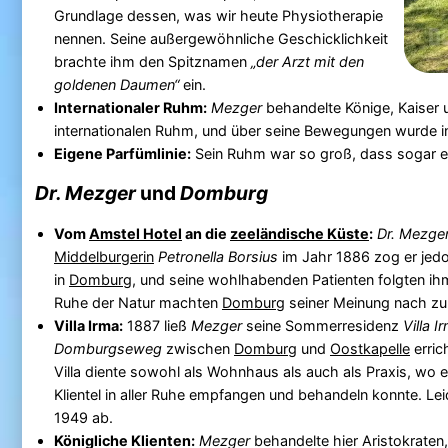
Grundlage dessen, was wir heute Physiotherapie
nennen. Seine außergewöhnliche Geschicklichkeit
brachte ihm den Spitznamen
„der Arzt mit den
goldenen Daumen“
ein.
Internationaler Ruhm:
Mezger
behandelte Könige, Kaiser 
internationalen Ruhm, und über seine Bewegungen wurde in 
Eigene Parfümlinie:
Sein Ruhm war so groß, dass sogar e
Dr. Mezger
und
Domburg
Vom
Amstel Hotel
an die
zeeländische Küste
:
Dr. Mezge
Middelburgerin
Petronella Borsius
im Jahr 1886 zog er jed
in
Domburg
, und seine wohlhabenden Patienten folgten ih
Ruhe der Natur machten
Domburg
seiner Meinung nach zu
Villa Irma:
1887 ließ
Mezger
seine Sommerresidenz
Villa I
Domburgseweg
zwischen
Domburg
und
Oostkapelle
erric
Villa diente sowohl als Wohnhaus als auch als Praxis, wo 
Klientel in aller Ruhe empfangen und behandeln konnte. Leid
1949 ab.
Königliche Klienten:
Mezger
behandelte hier Aristokraten