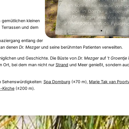
m gemütlichen kleinen
, Terrassen und dem
paziergang entlang der
, an denen
Dr. Mezger
und seine berühmten Patienten verweilten.
iglichen und Geschichte. Die Büste von
Dr. Mezger
auf
't Groentje
i
 Ort, bei dem man nicht nur
Strand
und Meer genießt, sondern auc
n Sehenswürdigkeiten:
Spa Domburg
(±70 m),
Marie Tak van Poortv
-Kirche
(±200 m).