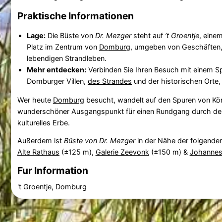
Praktische Informationen
Lage:
Die Büste von
Dr. Mezger
steht auf
’t Groentje
, eine
Platz im Zentrum von
Domburg
, umgeben von Geschäften
lebendigen Strandleben.
Mehr entdecken:
Verbinden Sie Ihren Besuch mit einem S
Domburger Villen,
des Strandes
und der historischen Orte
Wer heute
Domburg
besucht, wandelt auf den Spuren von Kön
wunderschöner Ausgangspunkt für einen Rundgang durch den
kulturelles Erbe.
Außerdem ist
Büste von Dr. Mezger
in der Nähe der folgende
Alte Rathaus
(±125 m),
Galerie Zeevonk
(±150 m) &
Johannes
Fur Information
't Groentje, Domburg