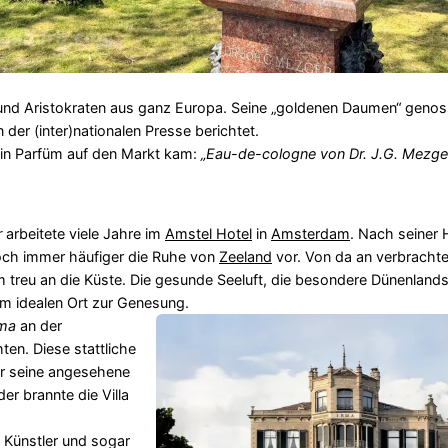
und Aristokraten aus ganz Europa. Seine „goldenen Daumen“ geno
der (inter)nationalen Presse berichtet.
in Parfüm auf den Markt kam:
„Eau-de-cologne von Dr. J.G. Mezge
r
arbeitete viele Jahre im
Amstel Hotel
in
Amsterdam
. Nach seiner 
och immer häufiger die Ruhe von
Zeeland
vor. Von da an verbracht
m treu an die Küste. Die gesunde Seeluft, die besondere Dünenlands
m idealen Ort zur Genesung.
rma
an der
hten. Diese stattliche
er seine angesehene
er brannte die Villa
, Künstler und sogar