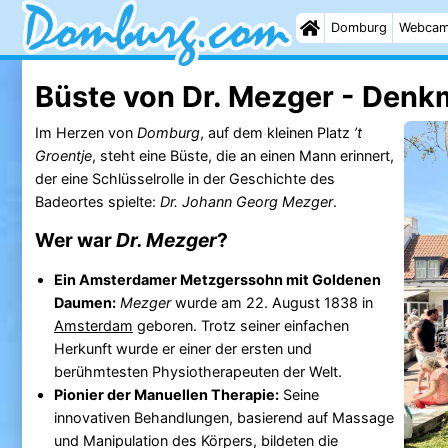
Domburg
Webca
Büste von Dr. Mezger - Denk
Im Herzen von
Domburg
, auf dem kleinen Platz
’t
Groentje
, steht eine Büste, die an einen Mann erinnert,
der eine Schlüsselrolle in der Geschichte des
Badeortes spielte:
Dr. Johann Georg Mezger
.
Wer war
Dr. Mezger
?
Ein Amsterdamer Metzgerssohn mit Goldenen
Daumen:
Mezger
wurde am 22. August 1838 in
Amsterdam
geboren. Trotz seiner einfachen
Herkunft wurde er einer der ersten und
berühmtesten Physiotherapeuten der Welt.
Pionier der Manuellen Therapie:
Seine
innovativen Behandlungen, basierend auf Massage
und Manipulation des Körpers, bildeten die