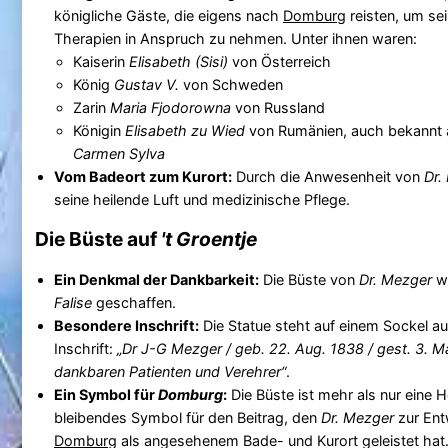
königliche Gäste, die eigens nach
Domburg
reisten, um se
Therapien in Anspruch zu nehmen. Unter ihnen waren:
Kaiserin
Elisabeth (Sisi)
von Österreich
König
Gustav V.
von Schweden
Zarin
Maria Fjodorowna
von Russland
Königin
Elisabeth zu Wied
von Rumänien, auch bekannt al
Carmen Sylva
Vom Badeort zum Kurort:
Durch die Anwesenheit von
Dr.
seine heilende Luft und medizinische Pflege.
Die Büste auf
't Groentje
Ein Denkmal der Dankbarkeit:
Die Büste von
Dr. Mezger
wu
Falise
geschaffen.
Besondere Inschrift:
Die Statue steht auf einem Sockel au
Inschrift:
„Dr J-G Mezger / geb. 22. Aug. 1838 / gest. 3. M
dankbaren Patienten und Verehrer“
.
Ein Symbol für
Domburg
:
Die Büste ist mehr als nur eine 
bleibendes Symbol für den Beitrag, den
Dr. Mezger
zur Ent
Domburg
als angesehenem Bade- und Kurort geleistet hat