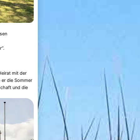
ssen
r“
.
Heirat mit der
e er die Sommer
chaft und die