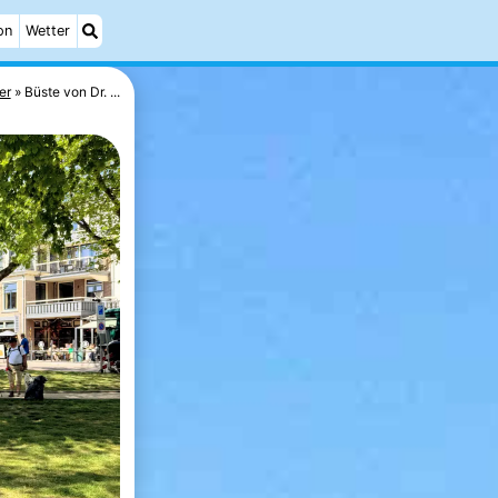
on
Wetter
er
Büste von Dr. ...