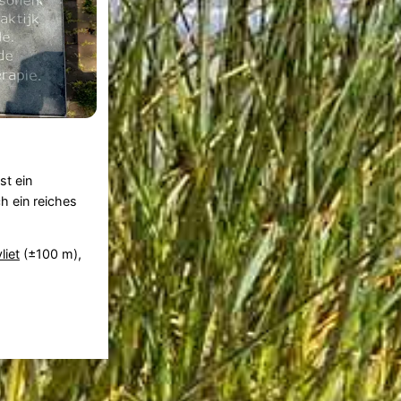
st ein
h ein reiches
liet
(±100 m),