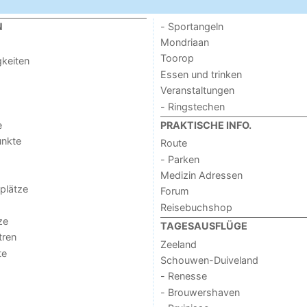
- Sportangeln
N
Mondriaan
Toorop
keiten
Essen und trinken
Veranstaltungen
- Ringstechen
e
PRAKTISCHE INFO.
unkte
Route
- Parken
Medizin Adressen
lplätze
Forum
Reisebuchshop
ze
TAGESAUSFLÜGE
tren
Zeeland
te
Schouwen-Duiveland
- Renesse
- Brouwershaven