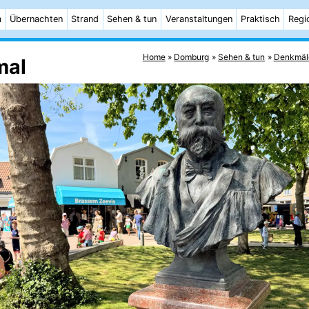
m
Übernachten
Strand
Sehen & tun
Veranstaltungen
Praktisch
Regi
Home
Domburg
Sehen & tun
Denkmäl
mal