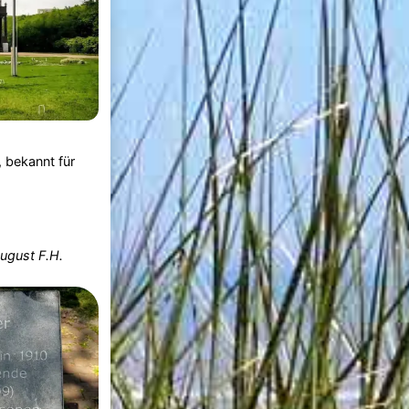
 bekannt für
ugust F.H.