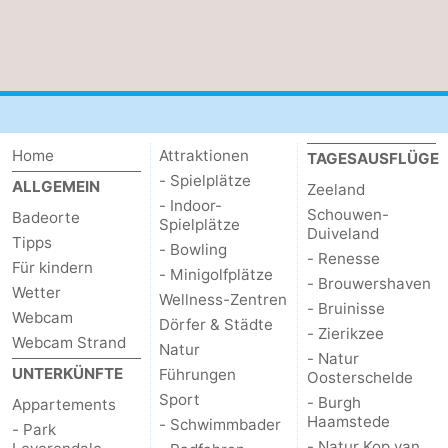
Home
Attraktionen
TAGESAUSFLÜGE
- Spielplätze
ALLGEMEIN
Zeeland
- Indoor-
Schouwen-
Badeorte
Spielplätze
Duiveland
Tipps
- Bowling
- Renesse
Für kindern
- Minigolfplätze
- Brouwershaven
Wetter
Wellness-Zentren
- Bruinisse
Webcam
Dörfer & Städte
- Zierikzee
Webcam Strand
Natur
- Natur
UNTERKÜNFTE
Führungen
Oosterschelde
Sport
- Burgh
Appartements
Haamstede
- Schwimmbader
- Park
- Natur Kop van