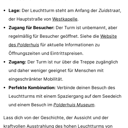
Bruinisse
-
Lage:
Der Leuchtturm steht am Anfang der
Zuidstraat
,
der Hauptstraße von
Westkapelle
.
Zierikzee
-
Zugang für Besucher:
Der Turm ist unbemannt, aber
Natur
-
regelmäßig für Besucher geöffnet. Siehe die
Website
des
Polderhuis
für aktuelle Informationen zu
Oosterschelde
Burgh
-
Öffnungszeiten und Eintrittspreisen.
Haamstede
Natur
Walcheren
Zugang:
Der Turm ist nur über die Treppe zugänglich
und daher weniger geeignet für Menschen mit
Kop
-
eingeschränkter Mobilität.
van
Veere
-
Perfekte Kombination:
Verbinde deinen Besuch des
Leuchtturms mit einem Spaziergang auf dem Seedeich
Schouwen
Natur
-
und einem Besuch im
Polderhuis Museum
.
Oranjezon
Oostkapelle
-
Lass dich von der Geschichte, der Aussicht und der
Natur
-
kraftvollen Ausstrahlung des hohen Leuchtturms von