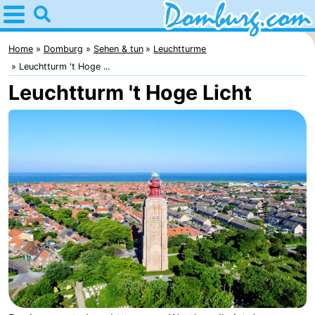
Home
Domburg
Home
Domburg
Sehen & tun
Leuchtturme
Leuchtturm 't Hoge ...
Tipps
Leuchtturm 't Hoge Licht
Für
kindern
Webcam
Webcam
Webcam
Strand
Übernachten
Appartements
-