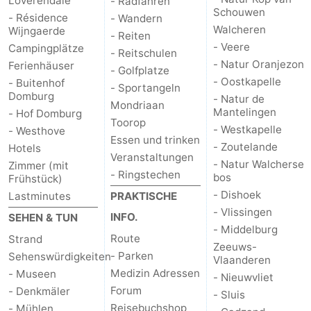
Loverendale
- Radfahren
Schouwen
- Résidence
- Wandern
Walcheren
Wijngaerde
- Reiten
- Veere
Campingplätze
- Reitschulen
- Natur Oranjezon
Ferienhäuser
- Golfplatze
- Oostkapelle
- Buitenhof
- Sportangeln
Domburg
- Natur de
Mondriaan
Mantelingen
- Hof Domburg
Toorop
- Westkapelle
- Westhove
Essen und trinken
- Zoutelande
Hotels
Veranstaltungen
- Natur Walcherse
Zimmer (mit
- Ringstechen
bos
Frühstück)
- Dishoek
Lastminutes
PRAKTISCHE
- Vlissingen
INFO.
SEHEN & TUN
- Middelburg
Route
Strand
Zeeuws-
- Parken
Sehenswürdigkeiten
Vlaanderen
Medizin Adressen
- Museen
- Nieuwvliet
Forum
- Denkmäler
- Sluis
Reisebuchshop
- Mühlen