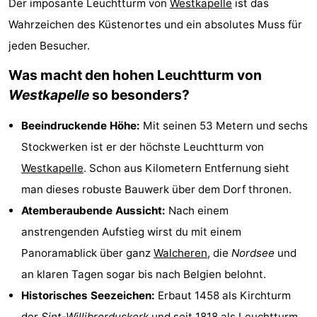
Der imposante Leuchtturm von
Westkapelle
ist das
Park
-
Wahrzeichen des Küstenortes und ein absolutes Muss für
jeden Besucher.
Loverendale
Résidence
Campingplätze
Was macht den hohen Leuchtturm von
Wijngaerde
Ferienhäuser
Westkapelle
so besonders?
-
Beeindruckende Höhe:
Mit seinen 53 Metern und sechs
Buitenhof
-
Stockwerken ist er der höchste Leuchtturm von
Westkapelle
. Schon aus Kilometern Entfernung sieht
Domburg
Hof
-
man dieses robuste Bauwerk über dem Dorf thronen.
Domburg
Westhove
Hotels
Atemberaubende Aussicht:
Nach einem
anstrengenden Aufstieg wirst du mit einem
Zimmer
Panoramablick über ganz
Walcheren
, die
Nordsee
und
(mit
Lastminutes
an klaren Tagen sogar bis nach Belgien belohnt.
Historisches Seezeichen:
Erbaut 1458 als Kirchturm
Frühstück)
Strand
der
Sint-Willibrorduskerk
und seit 1818 als Leuchtturm