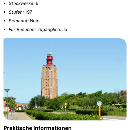
Stockwerke:
6
Route
Stufen:
197
Bemannt:
Nein
-
Für Besucher zugänglich:
Ja
Parken
Reisebuchshop
Medizin
Adressen
Region
Zeeland
Schouwen-
Duiveland
-
Renesse
-
Brouwershaven
-
Praktische Informationen