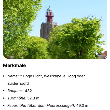
Reiten
-
Reitschulen
-
Golfplatze
-
Sportangeln
Mondriaan
Toorop
Essen
Merkmale
und
Veranstaltungen
Name:
't Hoge Licht,
Westkapelle
Hoog oder
Zuiderhoofd
trinken
Ringstechen
Baujahr:
1432
Praktisch
Turmhöhe:
52,3 m
Feuerhöhe (über dem Meeresspiegel):
49,0 m
Forum