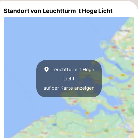
Standort von Leuchtturm 't Hoge Licht
Natur
Wetter
Het
Kontakt
Zwin
Leuchtturm 't Hoge
Licht
auf der Karte anzeigen