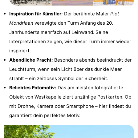
Spielplätze
Bowling
-
Inspiration für Künstler:
Der
berühmte Maler
Piet
Minigolfplätze
Wellness-
Mondriaan
verewigte den Turm Anfang des 20.
Jahrhunderts mehrfach auf Leinwand. Seine
Zentren
Dörfer
Interpretationen zeigen, wie dieser Turm immer wieder
&
Natur
inspiriert.
Abendliche Pracht:
Besonders abends beeindruckt der
Städte
Führungen
Leuchtturm, wenn sein Licht über das dunkle Meer
Sport
strahlt – ein zeitloses Symbol der Sicherheit.
Beliebtes Fotomotiv:
Das am meisten fotografierte
-
Objekt von
Westkapelle
ziert unzählige Postkarten. Ob
Schwimmbader
-
mit Drohne, Kamera oder Smartphone – hier findest du
garantiert dein perfektes Motiv.
Radfahren
-
Wandern
-