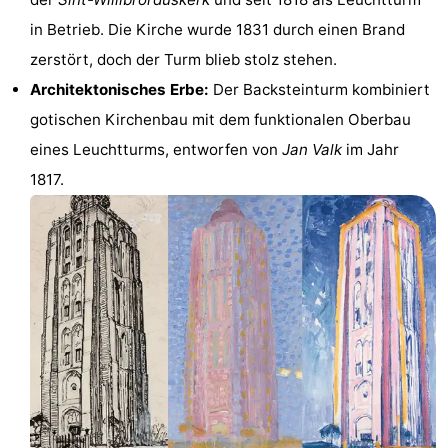
Sehen
in Betrieb. Die Kirche wurde 1831 durch einen Brand
zerstört, doch der Turm blieb stolz stehen.
&
-
Architektonisches Erbe:
Der Backsteinturm kombiniert
tun
Museen
-
gotischen Kirchenbau mit dem funktionalen Oberbau
eines Leuchtturms, entworfen von
Jan Valk
im Jahr
Denkmäler
-
1817.
Mühlen
-
Leuchtturme
-
Aussichtspunkte
Attraktionen
-
Spielplätze
-
Indoor-
-