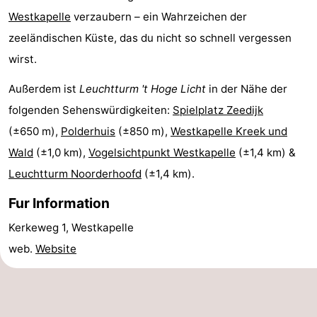
Westkapelle
verzaubern – ein Wahrzeichen der
de
Westkapelle
-
zeeländischen Küste, das du nicht so schnell vergessen
Mantelingen
Zoutelande
-
wirst.
Außerdem ist
Leuchtturm 't Hoge Licht
in der Nähe der
Natur
-
folgenden Sehenswürdigkeiten:
Spielplatz Zeedijk
Walcherse
Dishoek
-
(±650 m),
Polderhuis
(±850 m),
Westkapelle Kreek und
Wald
(±1,0 km),
Vogelsichtpunkt Westkapelle
(±1,4 km) &
bos
Vlissingen
-
Leuchtturm Noorderhoofd
(±1,4 km).
Middelburg
Zeeuws-
Fur Information
Vlaanderen
-
Kerkeweg 1, Westkapelle
Nieuwvliet
-
web.
Website
Sluis
-
Cadzand
-