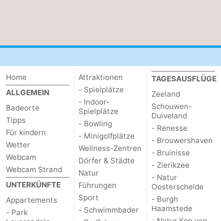
de
Westkapelle
-
Mantelingen
Zoutelande
-
Natur
-
Home
Attraktionen
TAGESAUSFLÜGE
Walcherse
Dishoek
-
- Spielplätze
ALLGEMEIN
Zeeland
- Indoor-
Schouwen-
bos
Vlissingen
-
Badeorte
Spielplätze
Duiveland
Tipps
- Bowling
- Renesse
Middelburg
Zeeuws-
Für kindern
- Minigolfplätze
- Brouwershaven
Wetter
Wellness-Zentren
Vlaanderen
-
- Bruinisse
Webcam
Dörfer & Städte
- Zierikzee
Webcam Strand
Natur
Nieuwvliet
-
- Natur
UNTERKÜNFTE
Führungen
Oosterschelde
Sluis
-
Sport
- Burgh
Appartements
Haamstede
- Schwimmbader
- Park
Cadzand
-
- Natur Kop van