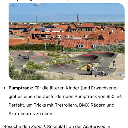
Spielplätze
Bowling
-
Minigolfplätze
Wellness-
Zentren
Dörfer
&
Natur
Städte
Führungen
Sport
-
Pumptrack:
Für die älteren Kinder (und Erwachsene)
gibt es einen herausfordernden Pumptrack von 950 m².
Schwimmbader
-
Perfekt, um Tricks mit Tretrollern, BMX-Rädern und
Radfahren
-
Skateboards zu üben.
Wandern
-
Besuche den
Zeedijk
Spielplatz an der
Achterweg
in