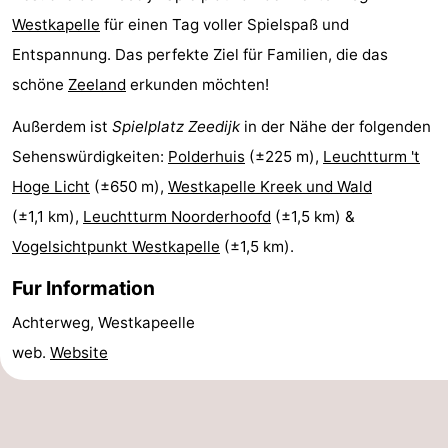
Westkapelle
für einen Tag voller Spielspaß und
Reiten
-
Entspannung. Das perfekte Ziel für Familien, die das
Reitschulen
-
schöne
Zeeland
erkunden möchten!
Golfplatze
-
Außerdem ist
Spielplatz Zeedijk
in der Nähe der folgenden
Sehenswürdigkeiten:
Polderhuis
(±225 m),
Leuchtturm 't
Sportangeln
Mondriaan
Hoge Licht
(±650 m),
Westkapelle Kreek und Wald
Toorop
(±1,1 km),
Leuchtturm Noorderhoofd
(±1,5 km) &
Vogelsichtpunkt Westkapelle
(±1,5 km).
Essen
Fur Information
und
Veranstaltungen
Achterweg, Westkapeelle
trinken
Ringstechen
web.
Website
Praktisch
Forum