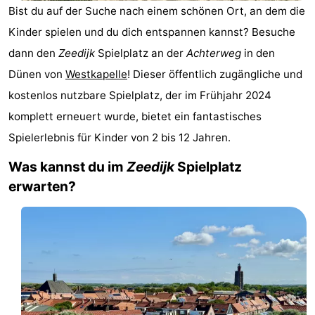
Bist du auf der Suche nach einem schönen Ort, an dem die
Park
-
Kinder spielen und du dich entspannen kannst? Besuche
Loverendale
Résidence
Campingplätze
dann den
Zeedijk
Spielplatz an der
Achterweg
in den
Dünen von
Westkapelle
! Dieser öffentlich zugängliche und
Wijngaerde
Ferienhäuser
kostenlos nutzbare Spielplatz, der im Frühjahr 2024
-
komplett erneuert wurde, bietet ein fantastisches
Spielerlebnis für Kinder von 2 bis 12 Jahren.
Buitenhof
-
Was kannst du im
Zeedijk
Spielplatz
Domburg
Hof
-
erwarten?
Domburg
Westhove
Hotels
Zimmer
(mit
Lastminutes
Frühstück)
Strand