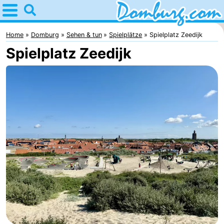
Home
Domburg
Home
Domburg
Sehen & tun
Spielplätze
Spielplatz Zeedijk
Spielplatz Zeedijk
Tipps
Für
kindern
Webcam
Webcam
Webcam
Strand
Übernachten
Appartements
-