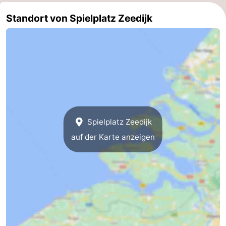
Route
Standort von Spielplatz Zeedijk
-
Parken
Reisebuchshop
Medizin
Adressen
Region
Spielplatz Zeedijk
Zeeland
auf der Karte anzeigen
Schouwen-
Duiveland
-
Renesse
-
Brouwershaven
-