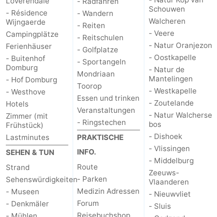
Loverendale
- Radfahren
Schouwen
- Résidence
- Wandern
Natur
Wetter
Walcheren
Wijngaerde
- Reiten
- Veere
Campingplätze
- Reitschulen
Het
Kontakt
- Natur Oranjezon
Ferienhäuser
- Golfplatze
- Oostkapelle
- Buitenhof
- Sportangeln
Zwin
Domburg
- Natur de
Mondriaan
Mantelingen
- Hof Domburg
Toorop
- Westkapelle
- Westhove
Essen und trinken
- Zoutelande
Hotels
Veranstaltungen
- Natur Walcherse
Zimmer (mit
- Ringstechen
bos
Frühstück)
- Dishoek
Lastminutes
PRAKTISCHE
- Vlissingen
INFO.
SEHEN & TUN
- Middelburg
Route
Strand
Zeeuws-
- Parken
Sehenswürdigkeiten
Vlaanderen
Medizin Adressen
- Museen
- Nieuwvliet
Forum
- Denkmäler
- Sluis
Reisebuchshop
- Mühlen