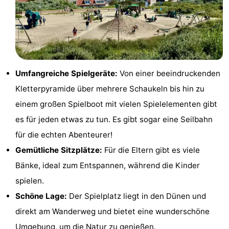
Sehen
&
-
tun
Museen
-
Umfangreiche Spielgeräte:
Von einer beeindruckenden
Denkmäler
-
Kletterpyramide über mehrere Schaukeln bis hin zu
einem großen Spielboot mit vielen Spielelementen gibt
Mühlen
-
es für jeden etwas zu tun. Es gibt sogar eine Seilbahn
Leuchtturme
-
für die echten Abenteurer!
Gemütliche Sitzplätze:
Für die Eltern gibt es viele
Aussichtspunkte
Attraktionen
Bänke, ideal zum Entspannen, während die Kinder
-
spielen.
Schöne Lage:
Der Spielplatz liegt in den Dünen und
Spielplätze
-
direkt am Wanderweg und bietet eine wunderschöne
Indoor-
-
Umgebung, um die Natur zu genießen.