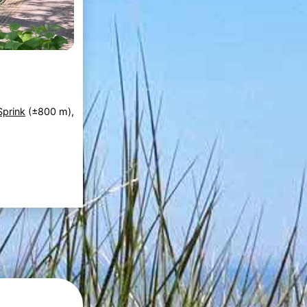
Sprink
(±800 m),