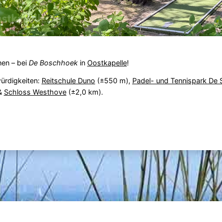
nen – bei
De Boschhoek
in
Oostkapelle
!
ürdigkeiten:
Reitschule Duno
(±550 m),
Padel- und Tennispark De 
 &
Schloss Westhove
(±2,0 km).