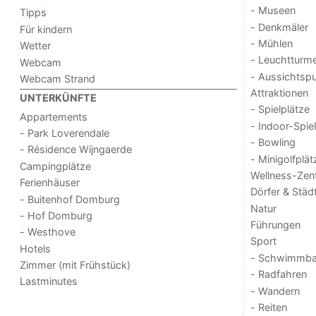
- Museen
Tipps
- Denkmäler
Für kindern
- Mühlen
Wetter
- Leuchtturm
Webcam
- Aussichtsp
Webcam Strand
Attraktionen
UNTERKÜNFTE
- Spielplätze
Appartements
- Indoor-Spie
- Park Loverendale
- Bowling
- Résidence Wijngaerde
- Minigolfplät
Campingplätze
Wellness-Zen
Ferienhäuser
Dörfer & Städ
- Buitenhof Domburg
Natur
- Hof Domburg
Führungen
- Westhove
Sport
Hotels
- Schwimmba
Zimmer (mit Frühstück)
- Radfahren
Lastminutes
- Wandern
- Reiten