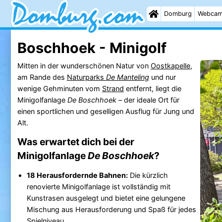
Domburg
Webca
Boschhoek - Minigolf
Mitten in der wunderschönen Natur von
Oostkapelle
,
am Rande des
Naturparks
De Manteling
und nur
wenige Gehminuten vom
Strand
entfernt, liegt die
Minigolfanlage
De Boschhoek
– der ideale Ort für
einen sportlichen und geselligen Ausflug für Jung und
Alt.
Was erwartet dich bei der
Minigolfanlage
De Boschhoek
?
18 Herausfordernde Bahnen:
Die kürzlich
renovierte Minigolfanlage ist vollständig mit
Kunstrasen ausgelegt und bietet eine gelungene
Mischung aus Herausforderung und Spaß für jedes
Spielniveau.