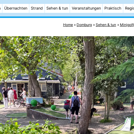
m
Übernachten
Strand
Sehen & tun
Veranstaltungen
Praktisch
Regi
Home
Domburg
Sehen & tun
Minigolf