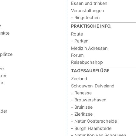
Essen und trinken
Veranstaltungen
- Ringstechen
e
PRAKTISCHE INFO.
unkte
Route
- Parken
Medizin Adressen
lplätze
Forum
Reisebuchshop
ze
TAGESAUSFLÜGE
tren
Zeeland
te
Schouwen-Duiveland
- Renesse
- Brouwershaven
- Bruinisse
der
- Zierikzee
- Natur Oosterschelde
- Burgh Haamstede
- Natur Kop van Schouwen