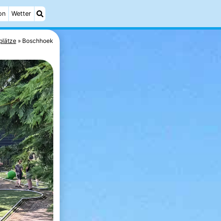
on
Wetter
plätze
Boschhoek