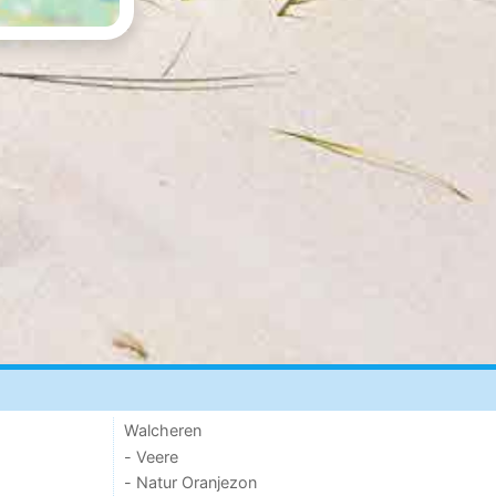
Walcheren
- Veere
- Natur Oranjezon