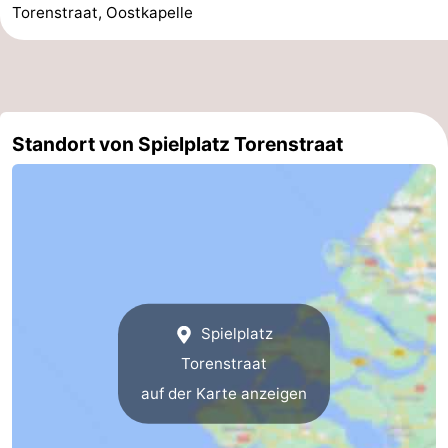
Torenstraat, Oostkapelle
Reiten
-
Reitschulen
-
Golfplatze
-
Standort von Spielplatz Torenstraat
Sportangeln
Mondriaan
Toorop
Essen
und
Veranstaltungen
Spielplatz
trinken
Ringstechen
Torenstraat
Praktisch
auf der Karte anzeigen
Forum