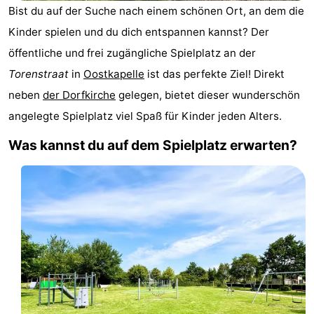
Bist du auf der Suche nach einem schönen Ort, an dem die
Park
-
Kinder spielen und du dich entspannen kannst? Der
Loverendale
Résidence
Campingplätze
öffentliche und frei zugängliche Spielplatz an der
Torenstraat
in
Oostkapelle
ist das perfekte Ziel! Direkt
Wijngaerde
Ferienhäuser
neben
der Dorfkirche
gelegen, bietet dieser wunderschön
-
angelegte Spielplatz viel Spaß für Kinder jeden Alters.
Was kannst du auf dem Spielplatz erwarten?
Buitenhof
-
Domburg
Hof
-
Domburg
Westhove
Hotels
Zimmer
(mit
Lastminutes
Frühstück)
Strand