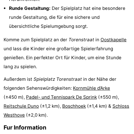
Runde Gestaltung:
Der Spielplatz hat eine besondere
Spielplätze
Bowling
-
runde Gestaltung, die für eine sichere und
Minigolfplätze
Wellness-
übersichtliche Spielumgebung sorgt.
Zentren
Dörfer
Komme zum Spielplatz an der
Torenstraat
in
Oostkapelle
und lass die Kinder eine großartige Spielerfahrung
&
Natur
genießen. Ein perfekter Ort für Kinder, um eine Stunde
Städte
Führungen
lang zu spielen.
Sport
Außerdem ist
Spielplatz Torenstraat
in der Nähe der
folgenden Sehenswürdigkeiten:
Kornmühle d’Arke
-
(±450 m),
Padel- und Tennispark De Sprink
(±550 m),
Schwimmbader
-
Reitschule Duno
(±1,2 km),
Boschhoek
(±1,4 km) &
Schloss
Westhove
(±2,0 km).
Radfahren
-
Fur Information
Wandern
-