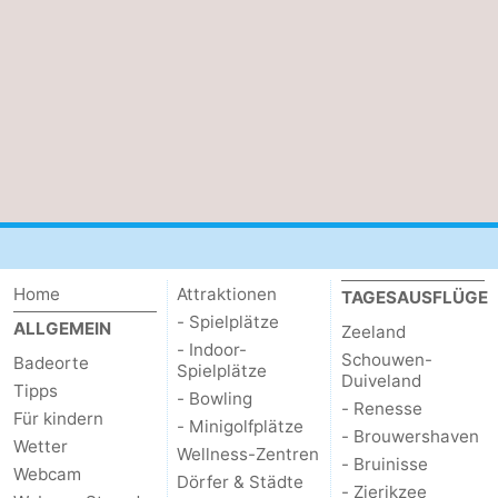
Bruinisse
-
Zierikzee
-
Natur
-
Oosterschelde
Burgh
-
Haamstede
Natur
Walcheren
Kop
-
Home
Attraktionen
TAGESAUSFLÜGE
- Spielplätze
ALLGEMEIN
Zeeland
van
Veere
-
- Indoor-
Schouwen-
Badeorte
Spielplätze
Duiveland
Schouwen
Natur
-
Tipps
- Bowling
- Renesse
Für kindern
- Minigolfplätze
- Brouwershaven
Oranjezon
Oostkapelle
-
Wetter
Wellness-Zentren
- Bruinisse
Webcam
Dörfer & Städte
Natur
-
- Zierikzee