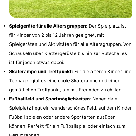
Sehen
&
-
Spielgeräte für alle Altersgruppen:
Der Spielplatz ist
für Kinder von 2 bis 12 Jahren geeignet, mit
tun
Museen
-
Spielgeräten und Aktivitäten für alle Altersgruppen. Von
Denkmäler
-
Schaukeln über Klettergerüste bis hin zur Rutsche, es
ist für jeden etwas dabei.
Mühlen
-
Skaterampe und Treffpunkt:
Für die älteren Kinder und
Leuchtturme
-
Teenager gibt es eine coole Skaterampe und einen
gemütlichen Treffpunkt, um mit Freunden zu chillen.
Aussichtspunkte
Attraktionen
Fußballfeld und Sportmöglichkeiten:
Neben dem
-
Spielplatz liegt ein wunderschönes Feld, auf dem Kinder
Fußball spielen oder andere Sportarten ausüben
Spielplätze
-
können. Perfekt für ein Fußballspiel oder einfach zum
Indoor-
-
Herumrennen.