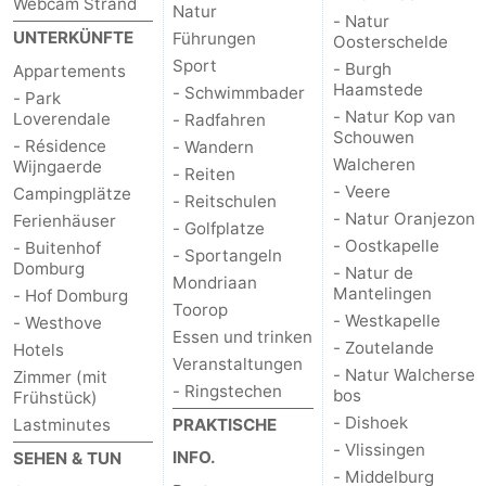
Webcam Strand
Natur
- Natur
UNTERKÜNFTE
Führungen
de
Westkapelle
-
Oosterschelde
Sport
- Burgh
Appartements
Mantelingen
Zoutelande
-
Haamstede
- Schwimmbader
- Park
- Natur Kop van
Loverendale
- Radfahren
Schouwen
Natur
-
- Résidence
- Wandern
Walcheren
Wijngaerde
- Reiten
Walcherse
Dishoek
-
- Veere
Campingplätze
- Reitschulen
- Natur Oranjezon
Ferienhäuser
- Golfplatze
bos
Vlissingen
-
- Oostkapelle
- Buitenhof
- Sportangeln
Domburg
- Natur de
Mondriaan
Middelburg
Zeeuws-
Mantelingen
- Hof Domburg
Toorop
- Westkapelle
- Westhove
Vlaanderen
-
Essen und trinken
- Zoutelande
Hotels
Veranstaltungen
- Natur Walcherse
Zimmer (mit
Nieuwvliet
-
- Ringstechen
bos
Frühstück)
- Dishoek
Lastminutes
PRAKTISCHE
Sluis
-
- Vlissingen
INFO.
SEHEN & TUN
- Middelburg
Cadzand
-