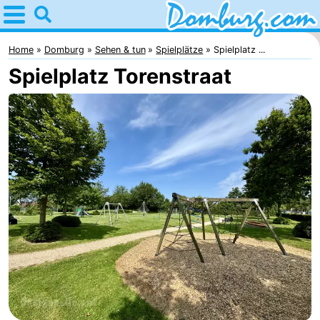
Home
Domburg
Home
Domburg
Sehen & tun
Spielplätze
Spielplatz ...
Spielplatz Torenstraat
Tipps
Für
kindern
Webcam
Webcam
Webcam
Strand
Übernachten
Appartements
-