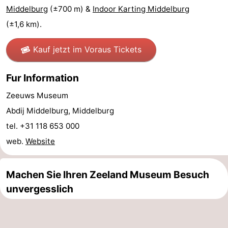
Middelburg
(±700 m) &
Indoor Karting Middelburg
Bruinisse
-
(±1,6 km).
Zierikzee
-
Kauf jetzt im Voraus Tickets
Natur
-
Fur Information
Oosterschelde
Burgh
-
Zeeuws Museum
Haamstede
Natur
Walcheren
Abdij Middelburg, Middelburg
tel. +31 118 653 000
Kop
-
web.
Website
van
Veere
-
Machen Sie Ihren Zeeland Museum Besuch
Schouwen
Natur
-
unvergesslich
Oranjezon
Oostkapelle
-
Natur
-