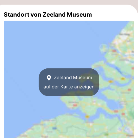
de
Westkapelle
-
Standort von Zeeland Museum
Mantelingen
Zoutelande
-
Natur
-
Walcherse
Dishoek
-
bos
Vlissingen
-
Zeeland Museum
Middelburg
Zeeuws-
auf der Karte anzeigen
Vlaanderen
-
Nieuwvliet
-
Sluis
-
Cadzand
-