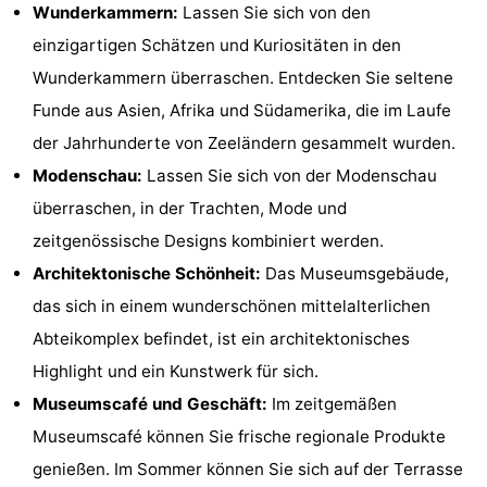
Wunderkammern:
Lassen Sie sich von den
Reiten
-
einzigartigen Schätzen und Kuriositäten in den
Wunderkammern überraschen. Entdecken Sie seltene
Reitschulen
-
Funde aus Asien, Afrika und Südamerika, die im Laufe
Golfplatze
-
der Jahrhunderte von Zeeländern gesammelt wurden.
Modenschau:
Lassen Sie sich von der Modenschau
Sportangeln
Mondriaan
überraschen, in der Trachten, Mode und
Toorop
zeitgenössische Designs kombiniert werden.
Architektonische Schönheit:
Das Museumsgebäude,
Essen
das sich in einem wunderschönen mittelalterlichen
und
Veranstaltungen
Abteikomplex befindet, ist ein architektonisches
Highlight und ein Kunstwerk für sich.
trinken
Ringstechen
Museumscafé und Geschäft:
Im zeitgemäßen
Praktisch
Museumscafé können Sie frische regionale Produkte
genießen. Im Sommer können Sie sich auf der Terrasse
Forum