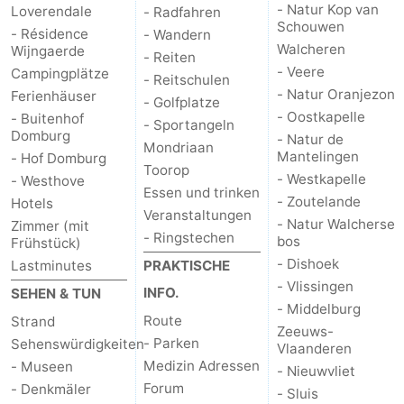
- Natur Kop van
Loverendale
- Radfahren
Schouwen
- Résidence
- Wandern
Walcheren
Wijngaerde
- Reiten
- Veere
Campingplätze
- Reitschulen
- Natur Oranjezon
Ferienhäuser
- Golfplatze
- Oostkapelle
- Buitenhof
- Sportangeln
Domburg
- Natur de
Mondriaan
Mantelingen
- Hof Domburg
Toorop
- Westkapelle
- Westhove
Essen und trinken
- Zoutelande
Hotels
Veranstaltungen
- Natur Walcherse
Zimmer (mit
- Ringstechen
bos
Frühstück)
- Dishoek
Lastminutes
PRAKTISCHE
- Vlissingen
INFO.
SEHEN & TUN
- Middelburg
Route
Strand
Zeeuws-
- Parken
Sehenswürdigkeiten
Vlaanderen
Medizin Adressen
- Museen
- Nieuwvliet
Forum
- Denkmäler
- Sluis