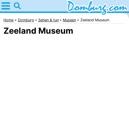
Home
Domburg
Home
Domburg
Sehen & tun
Museen
Zeeland Museum
Zeeland Museum
Tipps
Für
kindern
Webcam
Webcam
Webcam
Strand
Übernachten
Appartements
-