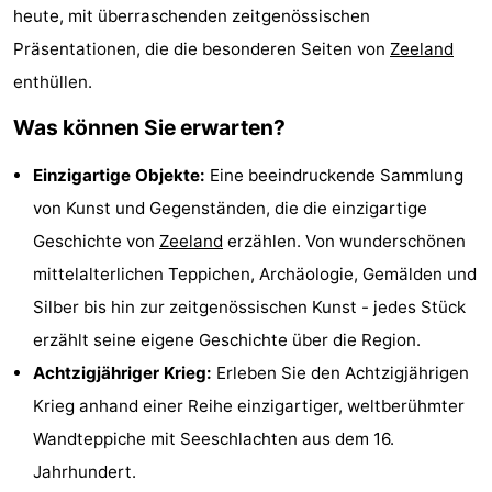
heute, mit überraschenden zeitgenössischen
Spielplätze
Bowling
-
Präsentationen, die die besonderen Seiten von
Zeeland
Minigolfplätze
Wellness-
enthüllen.
Was können Sie erwarten?
Zentren
Dörfer
Einzigartige Objekte:
Eine beeindruckende Sammlung
&
Natur
von Kunst und Gegenständen, die die einzigartige
Städte
Führungen
Geschichte von
Zeeland
erzählen. Von wunderschönen
mittelalterlichen Teppichen, Archäologie, Gemälden und
Sport
Silber bis hin zur zeitgenössischen Kunst - jedes Stück
-
erzählt seine eigene Geschichte über die Region.
Achtzigjähriger Krieg:
Erleben Sie den Achtzigjährigen
Schwimmbader
-
Krieg anhand einer Reihe einzigartiger, weltberühmter
Radfahren
-
Wandteppiche mit Seeschlachten aus dem 16.
Jahrhundert.
Wandern
-