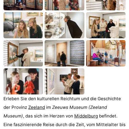
Sehen
&
-
tun
Museen
-
Denkmäler
-
Mühlen
-
Leuchtturme
-
Aussichtspunkte
Attraktionen
-
Erleben Sie den kulturellen Reichtum und die Geschichte
der Provinz
Zeeland
im
Zeeuws Museum
(Zeeland
Spielplätze
-
Museum)
, das sich im Herzen von
Middelburg
befindet.
Indoor-
-
Eine faszinierende Reise durch die Zeit, vom Mittelalter bis