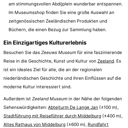
am stimmungsvollen Abdijplein wunderbar entspannen.
Route
Im Museumsshop finden Sie eine große Auswahl an
zeitgenössischen Zeeländischen Produkten und
-
Büchern, die einen Bezug zur Sammlung haben.
Parken
Reisebuchshop
Ein Einzigartiges Kulturerlebnis
Medizin
Besuchen Sie das
Zeeuws Museum
für eine faszinierende
Adressen
Region
Reise in die Geschichte, Kunst und Kultur von
Zeeland
. Es
ist ein ideales Ziel für alle, die an der regionalen
Zeeland
niederländischen Geschichte und ihren Einflüssen auf die
Schouwen-
moderne Kultur interessiert sind.
Außerdem ist
Zeeland Museum
in der Nähe der folgenden
Duiveland
-
Sehenswürdigkeiten:
Abteiturm De Lange Jan
(±100 m),
Renesse
-
Stadtführung mit Reiseführer durch Middelburg
(±400 m),
Altes Rathaus von Middelburg
(±600 m),
Rundfahrt
Brouwershaven
-