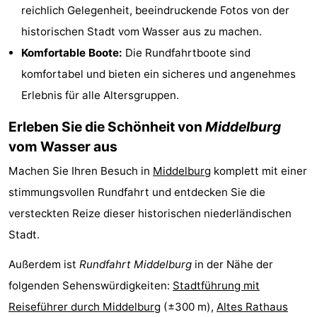
reichlich Gelegenheit, beeindruckende Fotos von der
Spielplätze
Bowling
-
historischen Stadt vom Wasser aus zu machen.
Minigolfplätze
Wellness-
Komfortable Boote:
Die Rundfahrtboote sind
komfortabel und bieten ein sicheres und angenehmes
Zentren
Dörfer
Erlebnis für alle Altersgruppen.
&
Natur
Erleben Sie die Schönheit von
Middelburg
vom Wasser aus
Städte
Führungen
Machen Sie Ihren Besuch in
Middelburg
komplett mit einer
Sport
stimmungsvollen Rundfahrt und entdecken Sie die
-
versteckten Reize dieser historischen niederländischen
Stadt.
Schwimmbader
-
Außerdem ist
Rundfahrt Middelburg
in der Nähe der
Radfahren
-
folgenden Sehenswürdigkeiten:
Stadtführung mit
Reiseführer durch Middelburg
(±300 m),
Altes Rathaus
Wandern
-