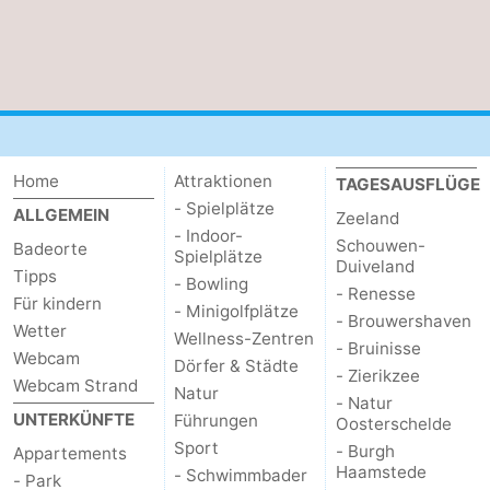
de
Westkapelle
-
Mantelingen
Zoutelande
-
Natur
-
Home
Attraktionen
TAGESAUSFLÜGE
Walcherse
Dishoek
-
- Spielplätze
ALLGEMEIN
Zeeland
- Indoor-
bos
Vlissingen
-
Schouwen-
Badeorte
Spielplätze
Duiveland
Tipps
- Bowling
Middelburg
Zeeuws-
- Renesse
Für kindern
- Minigolfplätze
- Brouwershaven
Wetter
Vlaanderen
-
Wellness-Zentren
- Bruinisse
Webcam
Dörfer & Städte
- Zierikzee
Nieuwvliet
-
Webcam Strand
Natur
- Natur
UNTERKÜNFTE
Führungen
Oosterschelde
Sluis
-
Sport
- Burgh
Appartements
Haamstede
- Schwimmbader
- Park
Cadzand
-