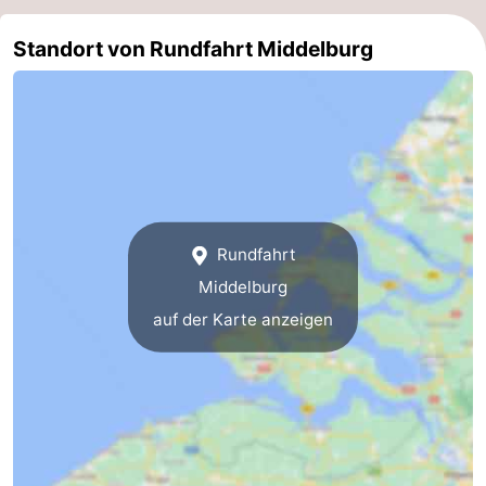
Route
Standort von Rundfahrt Middelburg
-
Parken
Reisebuchshop
Medizin
Adressen
Region
Rundfahrt
Zeeland
Middelburg
auf der Karte anzeigen
Schouwen-
Duiveland
-
Renesse
-
Brouwershaven
-