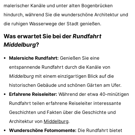
malerischer Kanäle und unter alten Bogenbrücken
Sehen
hindurch, während Sie die wunderschöne Architektur und
&
-
die ruhigen Wasserwege der Stadt genießen.
tun
Museen
-
Was erwartet Sie bei der
Rundfahrt
Middelburg
?
Denkmäler
-
Malersiche Rundfahrt:
Genießen Sie eine
Mühlen
-
entspannende Rundfahrt durch die Kanäle von
Leuchtturme
-
Middelburg
mit einem einzigartigen Blick auf die
historischen Gebäude und schönen Gärten am Ufer.
Aussichtspunkte
Attraktionen
Erfahrene Reiseleiter:
Während der etwa 40-minütigen
-
Rundfahrt teilen erfahrene Reiseleiter interessante
Geschichten und Fakten über die Geschichte und
Spielplätze
-
Architektur von
Middelburg
.
Indoor-
-
Wunderschöne Fotomomente:
Die Rundfahrt bietet