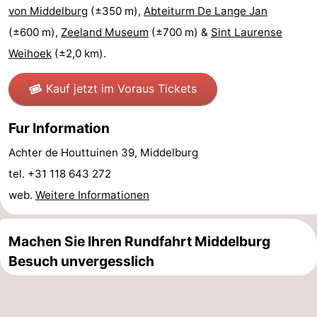
von Middelburg
(±350 m),
Abteiturm De Lange Jan
Reiten
-
(±600 m),
Zeeland Museum
(±700 m) &
Sint Laurense
Weihoek
(±2,0 km).
Reitschulen
-
Golfplatze
-
Kauf jetzt im Voraus Tickets
Sportangeln
Mondriaan
Fur Information
Toorop
Achter de Houttuinen 39, Middelburg
tel. +31 118 643 272
Essen
web.
Weitere Informationen
und
Veranstaltungen
Machen Sie Ihren Rundfahrt Middelburg
trinken
Ringstechen
Besuch unvergesslich
Praktisch
Forum