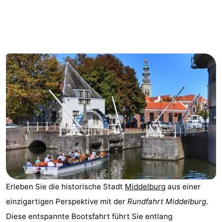
Park
-
Loverendale
Résidence
Campingplätze
Wijngaerde
Ferienhäuser
-
Buitenhof
-
Domburg
Hof
-
Domburg
Westhove
Hotels
Zimmer
Erleben Sie die historische Stadt
Middelburg
aus einer
(mit
Lastminutes
einzigartigen Perspektive mit der
Rundfahrt Middelburg
.
Frühstück)
Strand
Diese entspannte Bootsfahrt führt Sie entlang