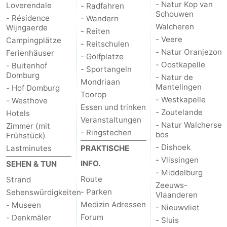
- Natur Kop van
Loverendale
- Radfahren
Schouwen
- Résidence
- Wandern
Natur
Wetter
Walcheren
Wijngaerde
- Reiten
- Veere
Campingplätze
Het
Kontakt
- Reitschulen
- Natur Oranjezon
Ferienhäuser
- Golfplatze
- Oostkapelle
Zwin
- Buitenhof
- Sportangeln
Domburg
- Natur de
Mondriaan
Mantelingen
- Hof Domburg
Toorop
- Westkapelle
- Westhove
Essen und trinken
- Zoutelande
Hotels
Veranstaltungen
- Natur Walcherse
Zimmer (mit
- Ringstechen
bos
Frühstück)
- Dishoek
Lastminutes
PRAKTISCHE
- Vlissingen
INFO.
SEHEN & TUN
- Middelburg
Route
Strand
Zeeuws-
- Parken
Sehenswürdigkeiten
Vlaanderen
Medizin Adressen
- Museen
- Nieuwvliet
Forum
- Denkmäler
- Sluis