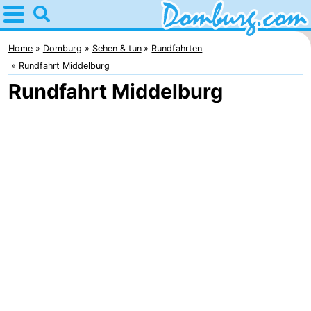
Home
Domburg
Home
Domburg
Sehen & tun
Rundfahrten
Rundfahrt Middelburg
Tipps
Rundfahrt Middelburg
Für
kindern
Webcam
Webcam
Webcam
Strand
Übernachten
Appartements
-