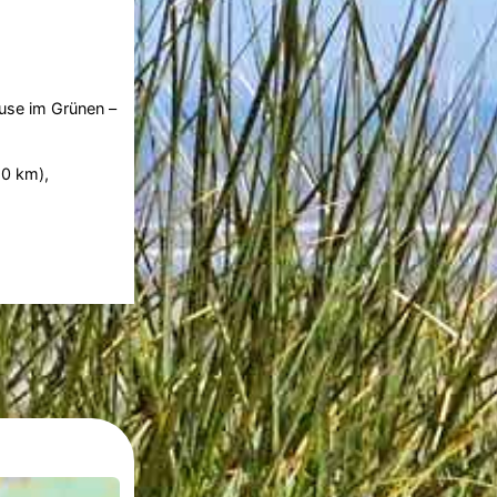
ause im Grünen –
,0 km),