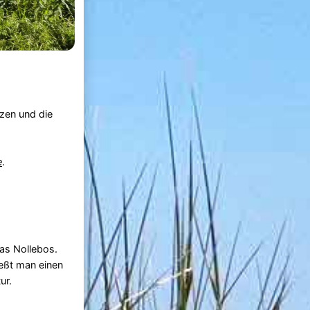
zen und die
e
.
as Nollebos.
eßt man einen
ur.