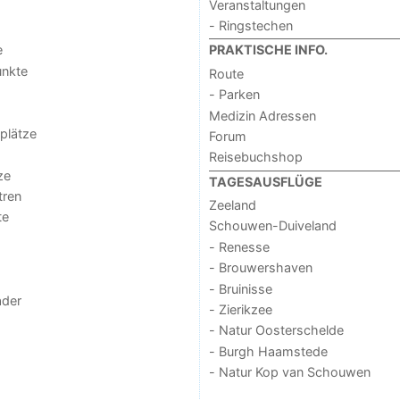
Veranstaltungen
- Ringstechen
e
PRAKTISCHE INFO.
unkte
Route
- Parken
Medizin Adressen
lplätze
Forum
Reisebuchshop
ze
TAGESAUSFLÜGE
tren
Zeeland
te
Schouwen-Duiveland
- Renesse
- Brouwershaven
- Bruinisse
der
- Zierikzee
- Natur Oosterschelde
- Burgh Haamstede
- Natur Kop van Schouwen