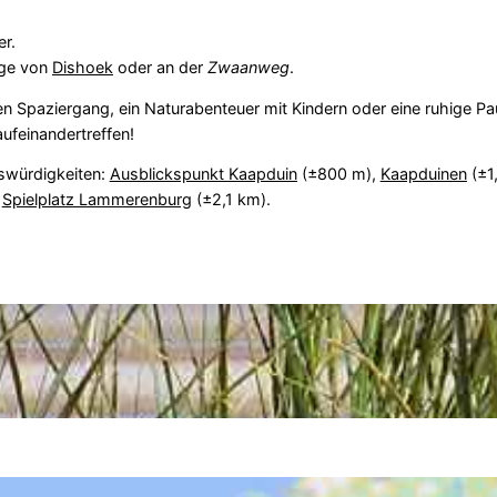
er.
nge von
Dishoek
oder an der
Zwaanweg
.
en Spaziergang, ein Naturabenteuer mit Kindern oder eine ruhige P
aufeinandertreffen!
swürdigkeiten:
Ausblickspunkt Kaapduin
(±800 m),
Kaapduinen
(±1
&
Spielplatz Lammerenburg
(±2,1 km).