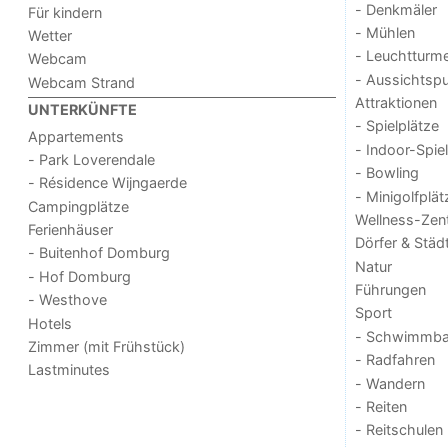
- Denkmäler
Für kindern
- Mühlen
Wetter
- Leuchtturm
Webcam
- Aussichtsp
Webcam Strand
Attraktionen
UNTERKÜNFTE
- Spielplätze
Appartements
- Indoor-Spie
- Park Loverendale
- Bowling
- Résidence Wijngaerde
- Minigolfplät
Campingplätze
Wellness-Zen
Ferienhäuser
Dörfer & Städ
- Buitenhof Domburg
Natur
- Hof Domburg
Führungen
- Westhove
Sport
Hotels
- Schwimmba
Zimmer (mit Frühstück)
- Radfahren
Lastminutes
- Wandern
- Reiten
- Reitschulen