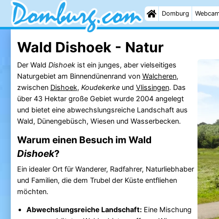
Domburg
Webca
Wald Dishoek - Natur
Der Wald
Dishoek
ist ein junges, aber vielseitiges
Naturgebiet am Binnendünenrand von
Walcheren
,
zwischen
Dishoek
,
Koudekerke
und
Vlissingen
. Das
über 43 Hektar große Gebiet wurde 2004 angelegt
und bietet eine abwechslungsreiche Landschaft aus
Wald, Dünengebüsch, Wiesen und Wasserbecken.
Warum einen Besuch im Wald
Dishoek
?
Ein idealer Ort für Wanderer, Radfahrer, Naturliebhaber
und Familien, die dem Trubel der Küste entfliehen
möchten.
Abwechslungsreiche Landschaft:
Eine Mischung