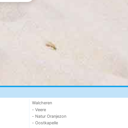
Walcheren
- Veere
- Natur Oranjezon
- Oostkapelle