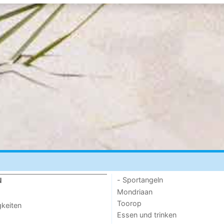
- Sportangeln
N
Mondriaan
Toorop
keiten
Essen und trinken