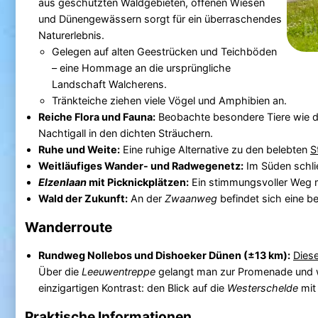
aus geschützten Waldgebieten, offenen Wiesen
und Dünengewässern sorgt für ein überraschendes
Naturerlebnis.
Gelegen auf alten Geestrücken und Teichböden
– eine Hommage an die ursprüngliche
Landschaft Walcherens.
Tränkteiche ziehen viele Vögel und Amphibien an.
Reiche Flora und Fauna:
Beobachte besondere Tiere wie de
Nachtigall in den dichten Sträuchern.
Ruhe und Weite:
Eine ruhige Alternative zu den belebten
S
Weitläufiges Wander- und Radwegenetz:
Im Süden schli
Elzenlaan
mit Picknickplätzen:
Ein stimmungsvoller Weg mi
Wald der Zukunft:
An der
Zwaanweg
befindet sich eine 
Wanderroute
Rundweg Nollebos und Dishoeker Dünen (±13 km):
Dies
Über die
Leeuwentreppe
gelangt man zur Promenade und w
einzigartigen Kontrast: den Blick auf die
Westerschelde
mit 
Praktische Informationen