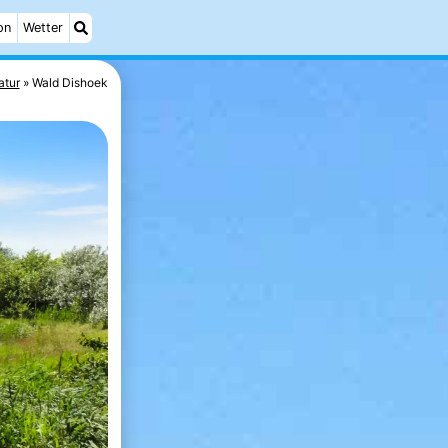
on
Wetter
atur
Wald Dishoek