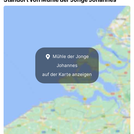
Bruinisse
-
Zierikzee
-
Natur
-
Oosterschelde
Burgh
-
Mühle der Jonge
Haamstede
Natur
Walcheren
Johannes
auf der Karte anzeigen
Kop
-
van
Veere
-
Schouwen
Natur
-
Oranjezon
Oostkapelle
-
Natur
-