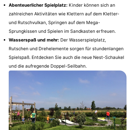
Abenteuerlicher Spielplatz:
Kinder können sich an
Sehen
zahlreichen Aktivitäten wie Klettern auf dem Kletter-
&
-
und Rutschvulkan, Springen auf dem Mega-
Sprungkissen und Spielen im Sandkasten erfreuen.
tun
Museen
-
Wasserspaß und mehr:
Der Wasserspielplatz,
Denkmäler
-
Rutschen und Drehelemente sorgen für stundenlangen
Spielspaß. Entdecken Sie auch die neue Nest-Schaukel
Mühlen
-
und die aufregende Doppel-Seilbahn.
Leuchtturme
-
Aussichtspunkte
Attraktionen
-
Spielplätze
-
Indoor-
-