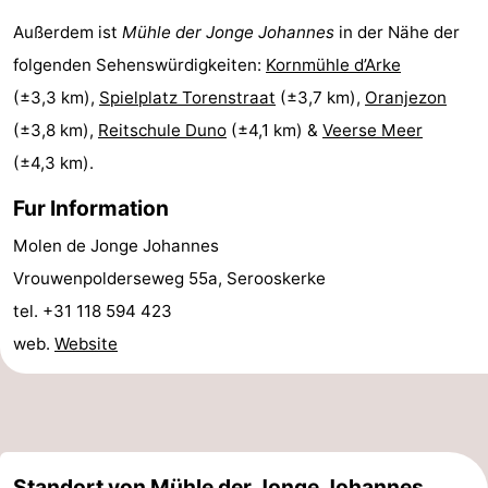
Außerdem ist
Mühle der Jonge Johannes
in der Nähe der
Route
folgenden Sehenswürdigkeiten:
Kornmühle d’Arke
-
(±3,3 km),
Spielplatz Torenstraat
(±3,7 km),
Oranjezon
(±3,8 km),
Reitschule Duno
(±4,1 km) &
Veerse Meer
Parken
Reisebuchshop
(±4,3 km).
Medizin
Fur Information
Adressen
Region
Molen de Jonge Johannes
Vrouwenpolderseweg 55a, Serooskerke
Zeeland
tel. +31 118 594 423
Schouwen-
web.
Website
Duiveland
-
Renesse
-
Brouwershaven
-
Standort von Mühle der Jonge Johannes