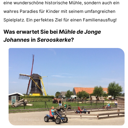
eine wunderschöne historische Mühle, sondern auch ein
Park
-
wahres Paradies für Kinder mit seinem umfangreichen
Spielplatz. Ein perfektes Ziel für einen Familienausflug!
Loverendale
Résidence
Campingplätze
Was erwartet Sie bei
Mühle de Jonge
Wijngaerde
Ferienhäuser
Johannes
in
Serooskerke
?
-
Buitenhof
-
Domburg
Hof
-
Domburg
Westhove
Hotels
Zimmer
(mit
Lastminutes
Frühstück)
Strand