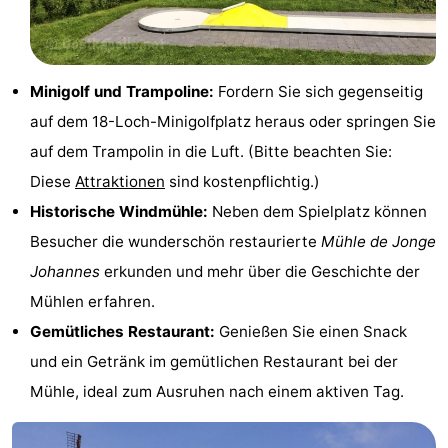
Spielplätze
Bowling
-
Minigolfplätze
Wellness-
Minigolf und Trampoline:
Fordern Sie sich gegenseitig
Zentren
Dörfer
auf dem 18-Loch-Minigolfplatz heraus oder springen Sie
auf dem Trampolin in die Luft. (Bitte beachten Sie:
&
Natur
Diese
Attraktionen
sind kostenpflichtig.)
Städte
Führungen
Historische Windmühle:
Neben dem Spielplatz können
Besucher die wunderschön restaurierte
Mühle de Jonge
Sport
Johannes
erkunden und mehr über die Geschichte der
-
Mühlen erfahren.
Gemütliches Restaurant:
Genießen Sie einen Snack
Schwimmbader
-
und ein Getränk im gemütlichen Restaurant bei der
Radfahren
-
Mühle, ideal zum Ausruhen nach einem aktiven Tag.
Wandern
-