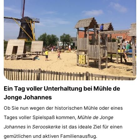
Reiten
-
Reitschulen
-
Golfplatze
-
Sportangeln
Mondriaan
Toorop
Essen
Ein Tag voller Unterhaltung bei Mühle de
und
Veranstaltungen
Jonge Johannes
Ob Sie nun wegen der historischen Mühle oder eines
trinken
Ringstechen
Tages voller Spielspaß kommen,
Mühle de Jonge
Praktisch
Johannes
in
Serooskerke
ist das ideale Ziel für einen
gemütlichen und aktiven Familienausflug.
Forum