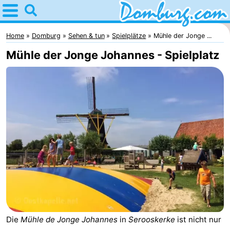
Home
Domburg
Home
Domburg
Sehen & tun
Spielplätze
Mühle der Jonge ...
Mühle der Jonge Johannes - Spielplatz
Tipps
Für
kindern
Webcam
Webcam
Webcam
Strand
Übernachten
Appartements
Die
Mühle de Jonge Johannes
in
Serooskerke
ist nicht nur
-