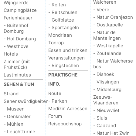
Walcheren
Wijngaerde
- Reiten
- Veere
Campingplätze
- Reitschulen
- Natur Oranjezon
Ferienhäuser
- Golfplatze
- Oostkapelle
- Buitenhof
- Sportangeln
Domburg
- Natur de
Mondriaan
Mantelingen
- Hof Domburg
Toorop
- Westkapelle
- Westhove
Essen und trinken
- Zoutelande
Hotels
Veranstaltungen
- Natur Walcherse
Zimmer (mit
- Ringstechen
bos
Frühstück)
- Dishoek
Lastminutes
PRAKTISCHE
- Vlissingen
INFO.
SEHEN & TUN
- Middelburg
Route
Strand
Zeeuws-
- Parken
Sehenswürdigkeiten
Vlaanderen
Medizin Adressen
- Museen
- Nieuwvliet
Forum
- Denkmäler
- Sluis
Reisebuchshop
- Mühlen
- Cadzand
- Leuchtturme
- Natur Het Zwin