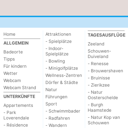
Natur
Wetter
Het
Kontakt
Home
Attraktionen
TAGESAUSFLÜGE
Zwin
- Spielplätze
ALLGEMEIN
Zeeland
- Indoor-
Schouwen-
Badeorte
Spielplätze
Duiveland
Tipps
- Bowling
- Renesse
Für kindern
- Minigolfplätze
- Brouwershaven
Wetter
Wellness-Zentren
- Bruinisse
Webcam
Dörfer & Städte
- Zierikzee
Webcam Strand
Natur
- Natur
UNTERKÜNFTE
Führungen
Oosterschelde
Sport
- Burgh
Appartements
Haamstede
- Schwimmbader
- Park
- Natur Kop van
Loverendale
- Radfahren
Schouwen
- Résidence
- Wandern