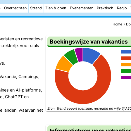
m
Overnachten
Strand
Zien & doen
Evenementen
Praktisch
Regio
Home
Do
eristen en recreatieve
Boekingswijze van vakanties
rekkelijk voor u als
ws.
 Vakantie, Campings,
ines en AI-platforms,
Go, ChatGPT en
Bron. Trendrapport toerisme, recreatie en vrije tijd 2
e landen, waarvan het
Informatiebron voor vakantie