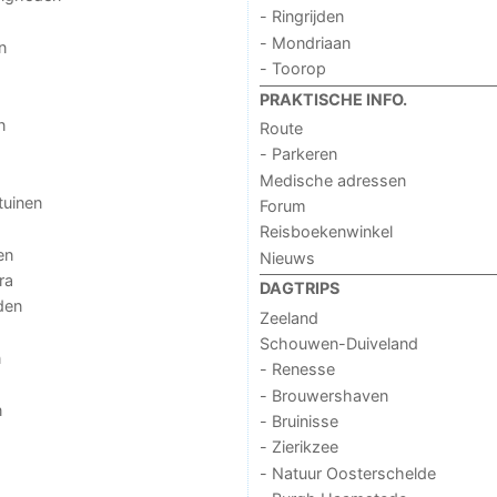
- Ringrijden
- Mondriaan
n
- Toorop
PRAKTISCHE INFO.
n
Route
- Parkeren
Medische adressen
tuinen
Forum
Reisboekenwinkel
en
Nieuws
ra
DAGTRIPS
den
Zeeland
Schouwen-Duiveland
n
- Renesse
- Brouwershaven
n
- Bruinisse
- Zierikzee
- Natuur Oosterschelde