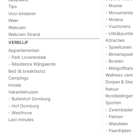
- Musea
Tips
- Monumente
Voor kinderen
- Molens
Weer
- Vuurtorens
Webcam
- Uitkijkpunte
Webcam Strand
Attracties
VERBLIJF
- Speeltuinen
Appartementen
- Binnenspeel
- Park Loverendale
- Bowlen
- Résidence Wijngaerde
- Minigolfban
Bed (& breakfasts)
Wellness cent
Campings
Dorpen & Ste
Hotels
Natuur
Vakantiehuizen
Rondleidinge
- Buitenhof Domburg
Sporten
- Hof Domburg
- Zwembade
- Westhove
- Fietsen
Last minutes
- Wandelen
- Paardrijden