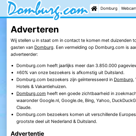
Domburg
Webca
Adverteren
Wij stellen u in staat om in contact te komen met duizenden to
gasten van
Domburg
. Een vermelding op Domburg.com is aant
adverteerder:
Domburg.com heeft jaarlijks meer dan 3.850.000 pagevie
±60% van onze bezoekers is afkomstig uit Duitsland.
Domburg.com bezoekers zijn geïnteresseerd in
Domburg
,
Hotels & Vakantiehuizen.
Domburg.com
heeft een goede zichtbaarheid in zoekmach
waaronder Google.nl, Google.de, Bing, Yahoo, DuckDuck
Claude.
Domburg.com bezoekers komen uit verschillende Europes
grootste deel uit Nederland & Duitsland.
Advertentie