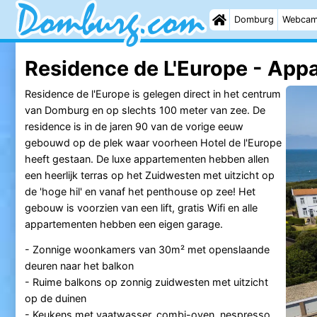
Domburg
Webca
Residence de L'Europe - App
Residence de l'Europe is gelegen direct in het centrum
van Domburg en op slechts 100 meter van zee. De
residence is in de jaren 90 van de vorige eeuw
gebouwd op de plek waar voorheen Hotel de l'Europe
heeft gestaan. De luxe appartementen hebben allen
een heerlijk terras op het Zuidwesten met uitzicht op
de 'hoge hil' en vanaf het penthouse op zee! Het
gebouw is voorzien van een lift, gratis Wifi en alle
appartementen hebben een eigen garage.
- Zonnige woonkamers van 30m² met openslaande
deuren naar het balkon
- Ruime balkons op zonnig zuidwesten met uitzicht
op de duinen
- Keukens met vaatwasser, combi-oven, nespresso