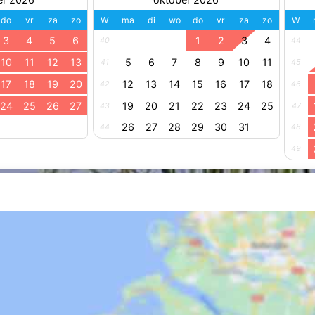
do
vr
za
zo
W
ma
di
wo
do
vr
za
zo
W
3
4
5
6
1
2
3
4
40
44
10
11
12
13
5
6
7
8
9
10
11
41
45
17
18
19
20
12
13
14
15
16
17
18
42
46
24
25
26
27
19
20
21
22
23
24
25
43
47
26
27
28
29
30
31
44
48
49