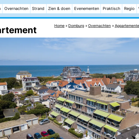
m
Overnachten
Strand
Zien & doen
Evenementen
Praktisch
Regio
Home
Domburg
Overnachten
Appartement
artement