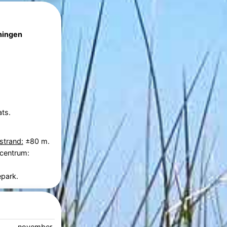
ningen
ts.
strand:
±80 m.
 centrum:
epark.
november 2026
december 2026