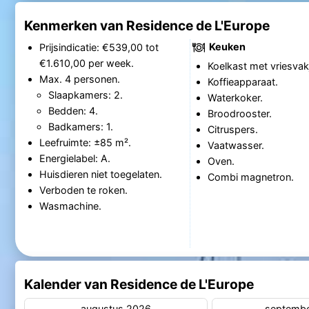
Kenmerken van Residence de L'Europe
Keuken
Prijsindicatie: €539,00 tot
€1.610,00 per week.
Koelkast met vriesvak
Max. 4 personen.
Koffieapparaat.
Slaapkamers: 2.
Waterkoker.
Bedden: 4.
Broodrooster.
Badkamers: 1.
Citruspers.
Leefruimte: ±85 m².
Vaatwasser.
Energielabel: A.
Oven.
Huisdieren niet toegelaten.
Combi magnetron.
Verboden te roken.
Wasmachine.
Kalender van Residence de L'Europe
augustus 2026
septemb