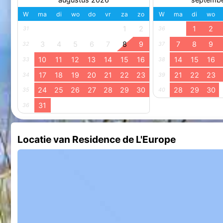
W
ma
di
wo
do
vr
za
zo
W
ma
di
wo
1
2
1
2
31
36
3
4
5
6
7
8
9
7
8
9
32
37
10
11
12
13
14
15
16
14
15
16
33
38
17
18
19
20
21
22
23
21
22
23
34
39
24
25
26
27
28
29
30
28
29
30
35
40
31
36
Locatie van Residence de L'Europe