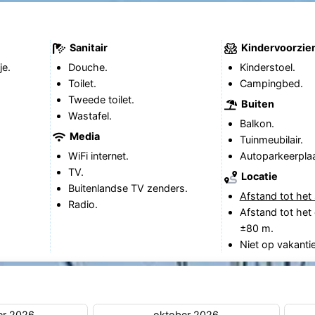
Sanitair
Kindervoorzie
je.
Douche.
Kinderstoel.
Toilet.
Campingbed.
Tweede toilet.
Buiten
Wastafel.
Balkon.
Media
Tuinmeubilair.
WiFi internet.
Autoparkeerplaa
TV.
Locatie
Buitenlandse TV zenders.
Afstand tot het 
Radio.
Afstand tot het
±80 m.
Niet op vakanti
er 2026
oktober 2026