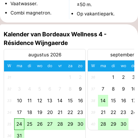
Vaatwasser.
±50 m.
Wandelen
-
Combi magnetron.
Op vakantiepark.
Paardrijden
-
Kalender van Bordeaux Wellness 4 -
Maneges
-
Résidence Wijngaerde
Golfbanen
Eten
augustus 2026
september 
en
Ringrijden
W
ma
di
wo
do
vr
za
zo
W
ma
di
wo
do
1
2
1
2
3
31
36
drinken
Mondriaan
3
4
5
6
7
8
9
7
8
9
10
32
37
Toorop
10
11
12
13
14
15
16
14
15
16
17
33
38
Evenementen
17
18
19
20
21
22
23
21
22
23
24
34
39
Praktisch
24
25
26
27
28
29
30
28
29
30
35
40
Forum
31
36