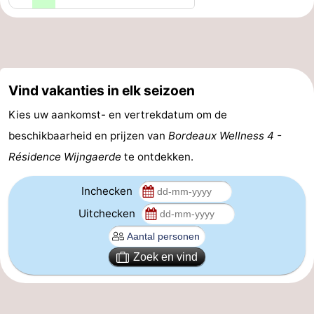
Route
-
Parkeren
Reisboekenwinkel
Vind vakanties in elk seizoen
Kies uw aankomst- en vertrekdatum om de
Nieuws
beschikbaarheid en prijzen van
Bordeaux Wellness 4 -
Medische
Résidence Wijngaerde
te ontdekken.
adressen
Regio
Inchecken
Zeeland
Uitchecken
Schouwen-
Zoek en vind
Duiveland
-
Renesse
-