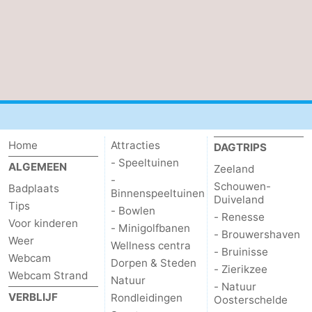
Cadzand
-
Natuur
Weer
Het
Contact
Zwin
Home
Attracties
DAGTRIPS
- Speeltuinen
ALGEMEEN
Zeeland
-
Schouwen-
Badplaats
Binnenspeeltuinen
Duiveland
Tips
- Bowlen
- Renesse
Voor kinderen
- Minigolfbanen
- Brouwershaven
Weer
Wellness centra
- Bruinisse
Webcam
Dorpen & Steden
- Zierikzee
Webcam Strand
Natuur
- Natuur
VERBLIJF
Rondleidingen
Oosterschelde