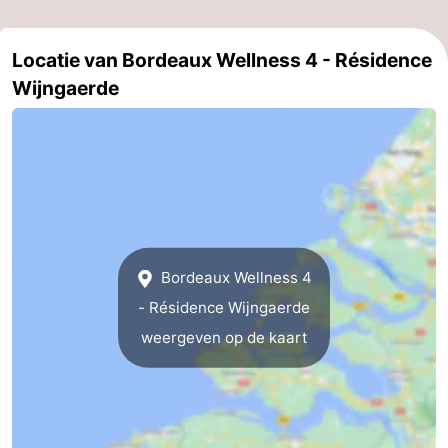
Brouwershaven
-
Locatie van Bordeaux Wellness 4 - Résidence
Bruinisse
-
Wijngaerde
Zierikzee
-
Natuur
-
Oosterschelde
Burgh
-
Haamstede
Natuur
Walcheren
Bordeaux Wellness 4
Kop
-
- Résidence Wijngaerde
weergeven op de kaart
van
Veere
-
Schouwen
Natuur
-
Oranjezon
Oostkapelle
-