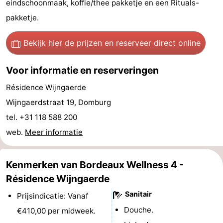
eindschoonmaak, koffie/thee pakketje en een Rituals-
Zien
pakketje.
&
Bezienswaardigheden
Bekijk hier de prijzen
en reserveer direct online
doen
-
Voor informatie en reserveringen
Musea
-
Résidence Wijngaerde
Wijngaerdstraat 19, Domburg
Monumenten
-
tel. +31 118 588 200
Molens
-
web.
Meer informatie
Vuurtorens
-
Kenmerken van Bordeaux Wellness 4 -
Uitkijkpunten
Attracties
Résidence Wijngaerde
-
Sanitair
Prijsindicatie: Vanaf
Douche.
€410,00 per midweek.
Speeltuinen
-