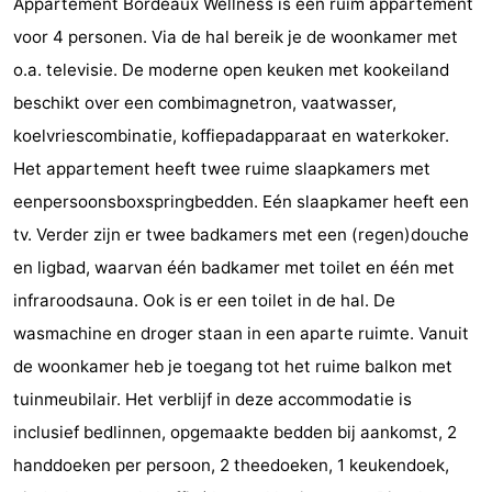
Appartement Bordeaux Wellness is een ruim appartement
Park
-
voor 4 personen. Via de hal bereik je de woonkamer met
o.a. televisie. De moderne open keuken met kookeiland
Loverendale
Résidence
Bed
beschikt over een combimagnetron, vaatwasser,
Wijngaerde
(&
Campings
koelvriescombinatie, koffiepadapparaat en waterkoker.
Het appartement heeft twee ruime slaapkamers met
breakfasts)
Hotels
eenpersoonsboxspringbedden. Eén slaapkamer heeft een
Vakantiehuizen
tv. Verder zijn er twee badkamers met een (regen)douche
en ligbad, waarvan één badkamer met toilet en één met
-
infraroodsauna. Ook is er een toilet in de hal. De
Buitenhof
-
wasmachine en droger staan in een aparte ruimte. Vanuit
de woonkamer heb je toegang tot het ruime balkon met
Domburg
Hof
-
tuinmeubilair. Het verblijf in deze accommodatie is
Domburg
Westhove
Last
inclusief bedlinnen, opgemaakte bedden bij aankomst, 2
handdoeken per persoon, 2 theedoeken, 1 keukendoek,
minutes
Strand