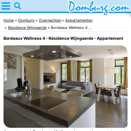
Home
Domburg
Home
Domburg
Overnachten
Appartementen
Résidence Wijngaerde
Bordeaux Wellness 4 ...
Tips
Bordeaux Wellness 4 - Résidence Wijngaerde - Appartement
Voor
kinderen
Webcam
Webcam
Webcam
Strand
Overnachten
Appartementen
-