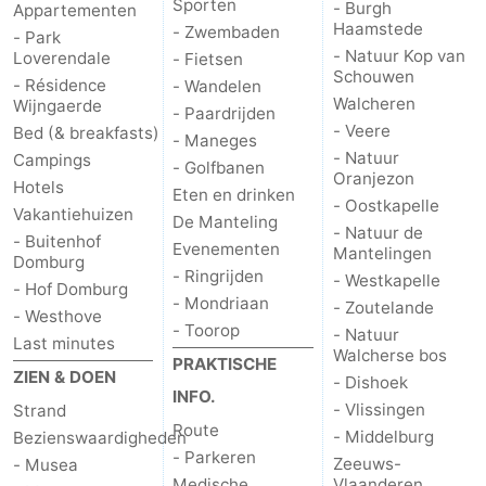
Sporten
- Burgh
Appartementen
Haamstede
- Zwembaden
- Park
- Natuur Kop van
Loverendale
- Fietsen
Schouwen
- Résidence
- Wandelen
Walcheren
Wijngaerde
- Paardrijden
- Veere
Bed (& breakfasts)
- Maneges
- Natuur
Campings
- Golfbanen
Oranjezon
Hotels
Eten en drinken
- Oostkapelle
Vakantiehuizen
De Manteling
- Natuur de
- Buitenhof
Evenementen
Mantelingen
Domburg
- Ringrijden
- Westkapelle
- Hof Domburg
- Mondriaan
- Zoutelande
- Westhove
- Toorop
- Natuur
Last minutes
Walcherse bos
PRAKTISCHE
ZIEN & DOEN
- Dishoek
INFO.
- Vlissingen
Strand
Route
- Middelburg
Bezienswaardigheden
- Parkeren
Zeeuws-
- Musea
Medische
Vlaanderen