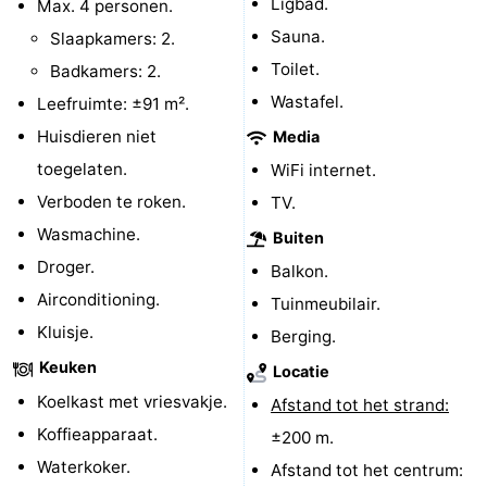
Ligbad.
Max. 4 personen.
Binnenspeeltuinen
-
Sauna.
Slaapkamers: 2.
Toilet.
Badkamers: 2.
Bowlen
-
Wastafel.
Leefruimte: ±91 m².
Minigolfbanen
Wellness
Huisdieren niet
Media
toegelaten.
WiFi internet.
centra
Dorpen
Verboden te roken.
TV.
&
Natuur
Wasmachine.
Buiten
Droger.
Balkon.
Steden
Rondleidingen
Airconditioning.
Tuinmeubilair.
Sporten
Kluisje.
Berging.
Keuken
Locatie
-
Koelkast met vriesvakje.
Afstand tot het strand:
Zwembaden
-
Koffieapparaat.
±200 m.
Waterkoker.
Afstand tot het centrum:
Fietsen
-