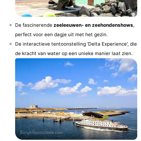
Binnenspeeltuinen
-
Bowlen
-
De fascinerende
zeeleeuwen- en zeehondenshows
,
perfect voor een dagje uit met het gezin.
Minigolfbanen
Wellness
De interactieve tentoonstelling 'Delta Experience', die
centra
Dorpen
de kracht van water op een unieke manier laat zien.
&
Natuur
Steden
Rondleidingen
Sporten
-
Zwembaden
-
Fietsen
-