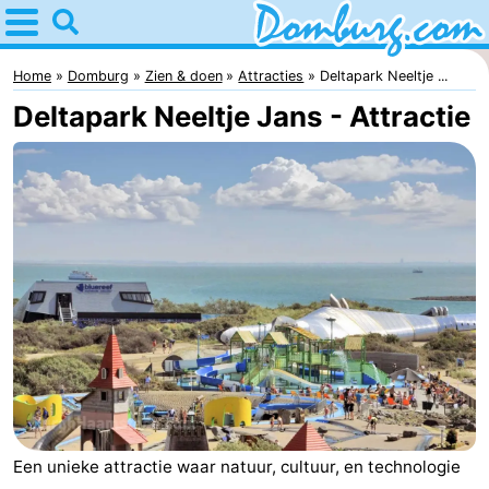
Home
Domburg
Home
Domburg
Zien & doen
Attracties
Deltapark Neeltje ...
Deltapark Neeltje Jans - Attractie
Tips
Voor
kinderen
Webcam
Webcam
Webcam
Strand
Overnachten
Appartementen
Een unieke attractie waar natuur, cultuur, en technologie
-