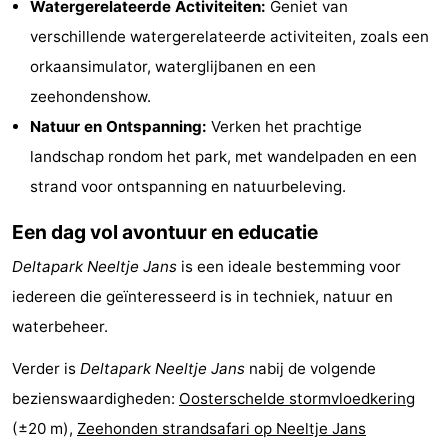
Watergerelateerde Activiteiten:
Geniet van
Route
verschillende watergerelateerde activiteiten, zoals een
orkaansimulator, waterglijbanen en een
-
zeehondenshow.
Parkeren
Reisboekenwinkel
Natuur en Ontspanning:
Verken het prachtige
landschap rondom het park, met wandelpaden en een
Nieuws
strand voor ontspanning en natuurbeleving.
Medische
Een dag vol avontuur en educatie
adressen
Regio
Deltapark Neeltje Jans
is een ideale bestemming voor
iedereen die geïnteresseerd is in techniek, natuur en
Zeeland
waterbeheer.
Schouwen-
Verder is
Deltapark Neeltje Jans
nabij de volgende
Duiveland
-
bezienswaardigheden:
Oosterschelde stormvloedkering
(±20 m),
Zeehonden strandsafari op Neeltje Jans
Renesse
-