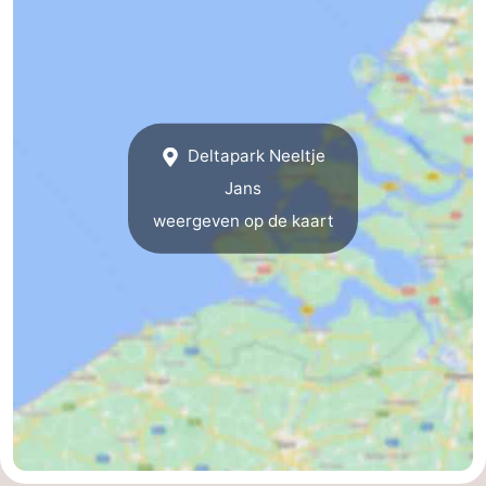
Natuur
-
de
Westkapelle
-
Mantelingen
Zoutelande
-
Deltapark Neeltje
Natuur
-
Jans
weergeven op de kaart
Walcherse
Dishoek
-
bos
Vlissingen
-
Middelburg
Zeeuws-
Vlaanderen
-
Nieuwvliet
-
Sluis
-