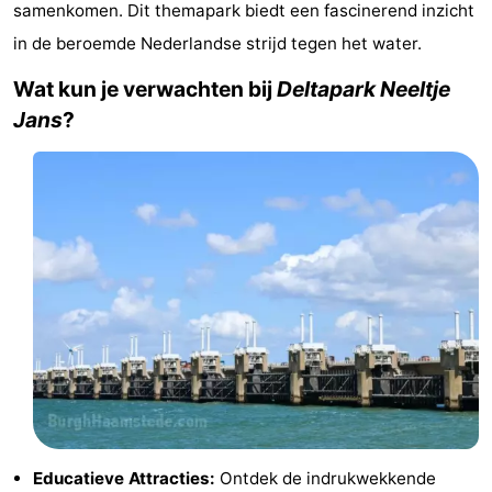
samenkomen. Dit themapark biedt een fascinerend inzicht
Park
-
in de beroemde Nederlandse strijd tegen het water.
Loverendale
Résidence
Bed
Wat kun je verwachten bij
Deltapark Neeltje
Jans
?
Wijngaerde
(&
Campings
breakfasts)
Hotels
Vakantiehuizen
-
Buitenhof
-
Domburg
Hof
-
Domburg
Westhove
Last
minutes
Strand
Educatieve Attracties:
Ontdek de indrukwekkende