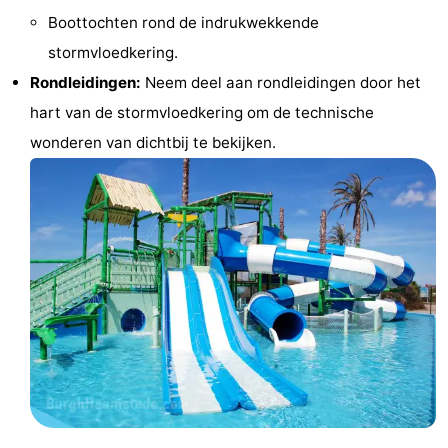
Boottochten rond de indrukwekkende
Wandelen
-
stormvloedkering.
Paardrijden
-
Rondleidingen:
Neem deel aan rondleidingen door het
hart van de stormvloedkering om de technische
Maneges
-
wonderen van dichtbij te bekijken.
Golfbanen
Eten
en
Ringrijden
drinken
Mondriaan
Toorop
Evenementen
Praktisch
Forum