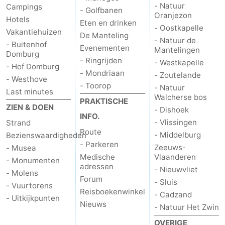
- Natuur
Campings
- Golfbanen
Oranjezon
Hotels
Eten en drinken
- Oostkapelle
Vakantiehuizen
De Manteling
- Natuur de
- Buitenhof
Evenementen
Mantelingen
Domburg
- Ringrijden
- Westkapelle
- Hof Domburg
- Mondriaan
- Zoutelande
- Westhove
- Toorop
- Natuur
Last minutes
Walcherse bos
PRAKTISCHE
ZIEN & DOEN
- Dishoek
INFO.
- Vlissingen
Strand
Route
- Middelburg
Bezienswaardigheden
- Parkeren
Zeeuws-
- Musea
Medische
Vlaanderen
- Monumenten
adressen
- Nieuwvliet
- Molens
Forum
- Sluis
- Vuurtorens
Reisboekenwinkel
- Cadzand
- Uitkijkpunten
Nieuws
- Natuur Het Zwin
OVERIGE