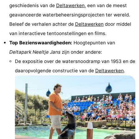
geschiedenis van de
Deltawerken
, een van de meest
Zien
geavanceerde waterbeheersingsprojecten ter wereld.
&
Bezienswaardigheden
Beleef de verhalen achter de
Deltawerken
door middel
van interactieve tentoonstellingen en films.
doen
-
Top Bezienswaardigheden:
Hoogtepunten van
Musea
-
Deltapark Neeltje Jans
zijn onder andere:
De expositie over de watersnoodramp van 1953 en de
Monumenten
-
daaropvolgende constructie van de
Deltawerken
.
Molens
-
Vuurtorens
-
Uitkijkpunten
Attracties
-
Speeltuinen
-