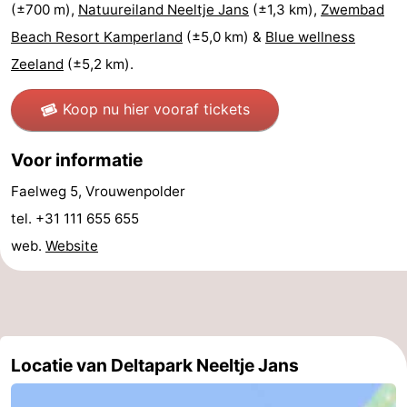
(±700 m),
Natuureiland Neeltje Jans
(±1,3 km),
Zwembad
Brouwershaven
-
Beach Resort Kamperland
(±5,0 km) &
Blue wellness
Zeeland
(±5,2 km).
Bruinisse
-
Koop nu hier vooraf tickets
Zierikzee
-
Natuur
-
Voor informatie
Faelweg 5, Vrouwenpolder
Oosterschelde
Burgh
-
tel. +31 111 655 655
Haamstede
Natuur
Walcheren
web.
Website
Kop
-
van
Veere
-
Schouwen
Natuur
-
Locatie van Deltapark Neeltje Jans
Oranjezon
Oostkapelle
-