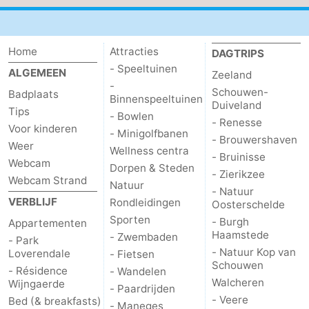
Home
Attracties
DAGTRIPS
- Speeltuinen
ALGEMEEN
Zeeland
-
Schouwen-
Badplaats
Binnenspeeltuinen
Duiveland
Tips
- Bowlen
- Renesse
Voor kinderen
- Minigolfbanen
- Brouwershaven
Weer
Wellness centra
- Bruinisse
Webcam
Dorpen & Steden
- Zierikzee
Webcam Strand
Natuur
- Natuur
VERBLIJF
Rondleidingen
Oosterschelde
Sporten
- Burgh
Appartementen
Haamstede
- Zwembaden
- Park
- Natuur Kop van
Loverendale
- Fietsen
Schouwen
- Résidence
- Wandelen
Walcheren
Wijngaerde
- Paardrijden
- Veere
Bed (& breakfasts)
- Maneges