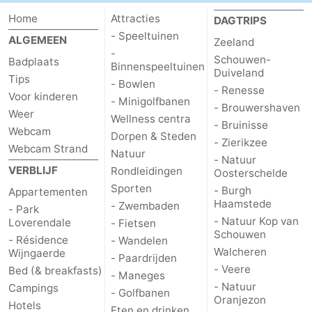
Home
Attracties
DAGTRIPS
- Speeltuinen
ALGEMEEN
Zeeland
-
Schouwen-
Badplaats
Binnenspeeltuinen
Duiveland
Tips
- Bowlen
- Renesse
Voor kinderen
- Minigolfbanen
- Brouwershaven
Weer
Wellness centra
- Bruinisse
Webcam
Dorpen & Steden
- Zierikzee
Webcam Strand
Natuur
- Natuur
VERBLIJF
Rondleidingen
Oosterschelde
Sporten
- Burgh
Appartementen
Haamstede
- Zwembaden
- Park
- Natuur Kop van
Loverendale
- Fietsen
Schouwen
- Résidence
- Wandelen
Walcheren
Wijngaerde
- Paardrijden
- Veere
Bed (& breakfasts)
- Maneges
- Natuur
Campings
- Golfbanen
Oranjezon
Hotels
Eten en drinken