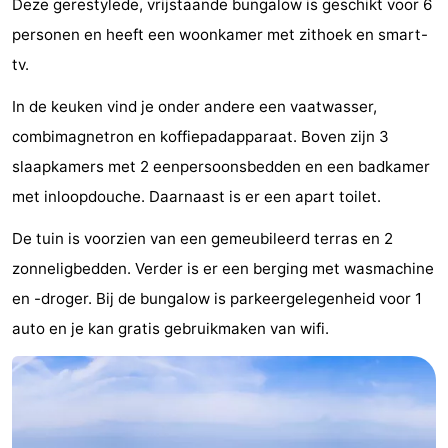
Deze gerestylede, vrijstaande bungalow is geschikt voor 6
Park
-
personen en heeft een woonkamer met zithoek en smart-
tv.
Loverendale
Résidence
Bed
In de keuken vind je onder andere een vaatwasser,
Wijngaerde
(&
Campings
combimagnetron en koffiepadapparaat. Boven zijn 3
breakfasts)
Hotels
slaapkamers met 2 eenpersoonsbedden en een badkamer
met inloopdouche. Daarnaast is er een apart toilet.
Vakantiehuizen
De tuin is voorzien van een gemeubileerd terras en 2
-
zonneligbedden. Verder is er een berging met wasmachine
Buitenhof
-
en -droger. Bij de bungalow is parkeergelegenheid voor 1
auto en je kan gratis gebruikmaken van wifi.
Domburg
Hof
-
Domburg
Westhove
Last
minutes
Strand