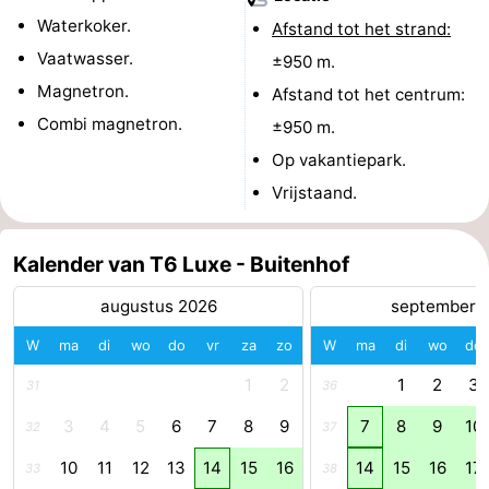
Waterkoker.
Afstand tot het strand:
Brouwershaven
-
Vaatwasser.
±950 m.
Bruinisse
-
Magnetron.
Afstand tot het centrum:
Combi magnetron.
±950 m.
Zierikzee
-
Op vakantiepark.
Natuur
-
Vrijstaand.
Oosterschelde
Burgh
-
Kalender van T6 Luxe - Buitenhof
Haamstede
Natuur
Walcheren
augustus 2026
september 
Kop
-
W
ma
di
wo
do
vr
za
zo
W
ma
di
wo
do
van
Veere
-
1
2
1
2
3
31
36
3
4
5
6
7
8
9
7
8
9
10
32
37
Schouwen
Natuur
-
10
11
12
13
14
15
16
14
15
16
17
33
38
Oranjezon
Oostkapelle
-