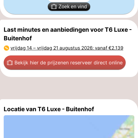
Zoek en vind
Cadzand
-
Natuur
Weer
Last minutes en aanbiedingen voor T6 Luxe -
Buitenhof
Het
Contact
vrijdag 14
–
vrijdag 21 augustus 2026
: vanaf €2.139
Zwin
Bekijk hier de prijzen
en reserveer direct online
Locatie van T6 Luxe - Buitenhof