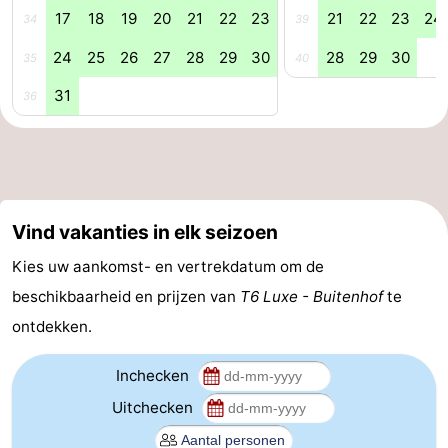
17
18
19
20
21
22
23
21
22
23
24
34
39
Natuur
-
24
25
26
27
28
29
30
28
29
30
35
40
de
Westkapelle
-
31
36
Mantelingen
Zoutelande
-
Natuur
-
Walcherse
Dishoek
-
Vind vakanties in elk seizoen
bos
Vlissingen
-
Kies uw aankomst- en vertrekdatum om de
beschikbaarheid en prijzen van
T6 Luxe - Buitenhof
te
Middelburg
Zeeuws-
ontdekken.
Vlaanderen
-
Inchecken
Nieuwvliet
-
Uitchecken
Sluis
-