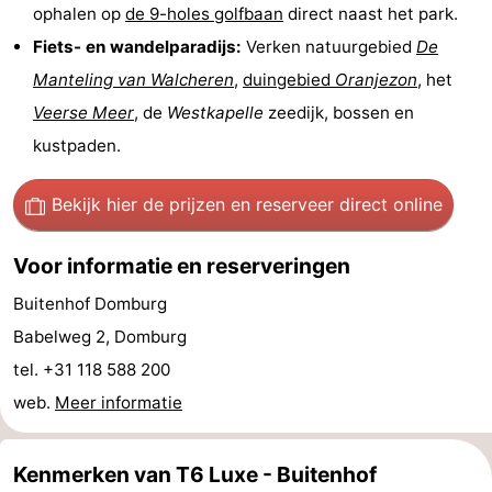
ophalen op
de 9-holes golfbaan
direct naast het park.
Wandelen
-
Fiets- en wandelparadijs:
Verken natuurgebied
De
Manteling van Walcheren
,
duingebied
Oranjezon
, het
Paardrijden
-
Veerse Meer
, de
Westkapelle
zeedijk, bossen en
Maneges
-
kustpaden.
Golfbanen
Eten
Bekijk hier de prijzen
en reserveer direct online
en
Ringrijden
Voor informatie en reserveringen
drinken
Mondriaan
Buitenhof Domburg
Toorop
Babelweg 2, Domburg
tel. +31 118 588 200
Evenementen
web.
Meer informatie
Praktisch
Kenmerken van T6 Luxe - Buitenhof
Forum