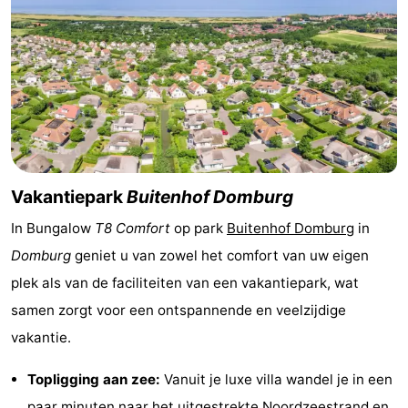
Zien
&
Bezienswaardigheden
doen
-
Musea
-
Monumenten
-
Vakantiepark
Buitenhof Domburg
In Bungalow
T8 Comfort
op park
Buitenhof Domburg
in
Molens
-
Domburg
geniet u van zowel het comfort van uw eigen
Vuurtorens
-
plek als van de faciliteiten van een vakantiepark, wat
samen zorgt voor een ontspannende en veelzijdige
Uitkijkpunten
Attracties
vakantie.
-
Topligging aan zee:
Vanuit je luxe villa wandel je in een
Speeltuinen
-
paar minuten naar het
uitgestrekte Noordzeestrand
en