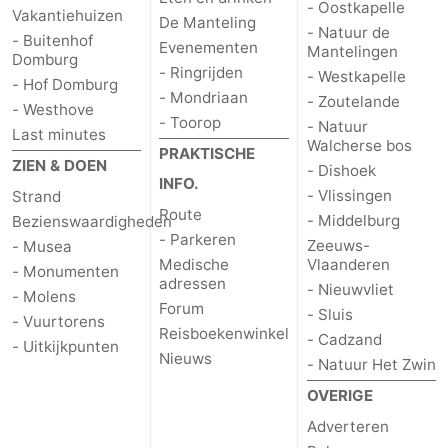
- Oostkapelle
Vakantiehuizen
De Manteling
- Natuur de
- Buitenhof
Evenementen
Mantelingen
Domburg
- Ringrijden
- Westkapelle
- Hof Domburg
- Mondriaan
- Zoutelande
- Westhove
- Toorop
- Natuur
Last minutes
Walcherse bos
PRAKTISCHE
ZIEN & DOEN
- Dishoek
INFO.
- Vlissingen
Strand
Route
- Middelburg
Bezienswaardigheden
- Parkeren
Zeeuws-
- Musea
Medische
Vlaanderen
- Monumenten
adressen
- Nieuwvliet
- Molens
Forum
- Sluis
- Vuurtorens
Reisboekenwinkel
- Cadzand
- Uitkijkpunten
Nieuws
- Natuur Het Zwin
OVERIGE
Adverteren