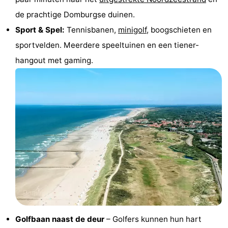
de prachtige Domburgse duinen.
Binnenspeeltuinen
-
Sport & Spel:
Tennisbanen,
minigolf
, boogschieten en
Bowlen
-
sportvelden. Meerdere speeltuinen en een tiener-
hangout met gaming.
Minigolfbanen
Wellness
centra
Dorpen
&
Natuur
Steden
Rondleidingen
Sporten
-
Zwembaden
-
Golfbaan naast de deur
– Golfers kunnen hun hart
Fietsen
-