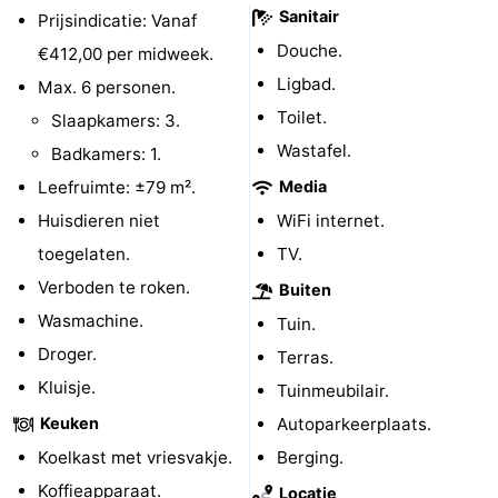
Sanitair
Prijsindicatie: Vanaf
Route
Douche.
€412,00 per midweek.
Ligbad.
-
Max. 6 personen.
Toilet.
Slaapkamers: 3.
Parkeren
Reisboekenwinkel
Wastafel.
Badkamers: 1.
Nieuws
Leefruimte: ±79 m².
Media
Huisdieren niet
WiFi internet.
Medische
toegelaten.
TV.
adressen
Regio
Verboden te roken.
Buiten
Wasmachine.
Tuin.
Zeeland
Droger.
Terras.
Schouwen-
Kluisje.
Tuinmeubilair.
Keuken
Autoparkeerplaats.
Duiveland
-
Koelkast met vriesvakje.
Berging.
Renesse
-
Koffieapparaat.
Locatie