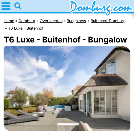
Home
Domburg
Home
Domburg
Overnachten
Bungalows
Buitenhof Domburg
T6 Luxe - Buitenhof
Tips
T6 Luxe - Buitenhof - Bungalow
Voor
kinderen
Webcam
Webcam
Webcam
Strand
Overnachten
Appartementen
-