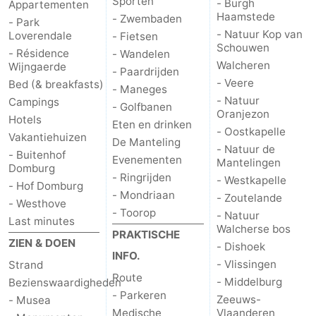
Sporten
- Burgh
Appartementen
Haamstede
- Zwembaden
- Park
- Natuur Kop van
Loverendale
- Fietsen
Schouwen
- Résidence
- Wandelen
Walcheren
Wijngaerde
- Paardrijden
- Veere
Bed (& breakfasts)
- Maneges
- Natuur
Campings
- Golfbanen
Oranjezon
Hotels
Eten en drinken
- Oostkapelle
Vakantiehuizen
De Manteling
- Natuur de
- Buitenhof
Evenementen
Mantelingen
Domburg
- Ringrijden
- Westkapelle
- Hof Domburg
- Mondriaan
- Zoutelande
- Westhove
- Toorop
- Natuur
Last minutes
Walcherse bos
PRAKTISCHE
ZIEN & DOEN
- Dishoek
INFO.
- Vlissingen
Strand
Route
- Middelburg
Bezienswaardigheden
- Parkeren
Zeeuws-
- Musea
Medische
Vlaanderen