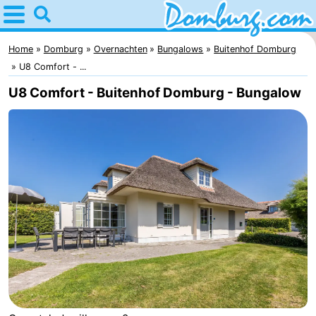
Home
Domburg
Home
Domburg
Overnachten
Bungalows
Buitenhof Domburg
U8 Comfort - ...
Tips
U8 Comfort - Buitenhof Domburg - Bungalow
Voor
kinderen
Webcam
Webcam
Webcam
Strand
Overnachten
Appartementen
-