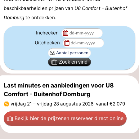
beschikbaarheid en prijzen van
U8 Comfort - Buitenhof
Cadzand
-
Domburg
te ontdekken.
Natuur
Weer
Inchecken
Het
Contact
Uitchecken
Zwin
Zoek en vind
Last minutes en aanbiedingen voor U8
Comfort - Buitenhof Domburg
vrijdag 21
–
vrijdag 28 augustus 2026
: vanaf €2.079
Bekijk hier de prijzen
en reserveer direct online