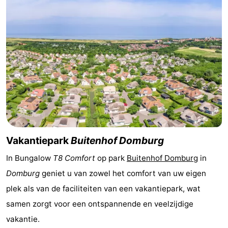
Zien
&
Bezienswaardigheden
doen
-
Musea
-
Monumenten
-
Molens
-
Vakantiepark
Buitenhof Domburg
Vuurtorens
-
In Bungalow
T8 Comfort
op park
Buitenhof Domburg
in
Domburg
geniet u van zowel het comfort van uw eigen
Uitkijkpunten
Attracties
plek als van de faciliteiten van een vakantiepark, wat
-
samen zorgt voor een ontspannende en veelzijdige
vakantie.
Speeltuinen
-