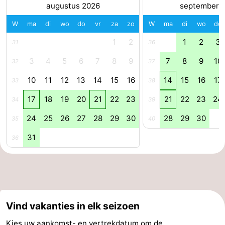
augustus 2026
september 
Natuur
-
W
ma
di
wo
do
vr
za
zo
W
ma
di
wo
do
de
Westkapelle
-
1
2
1
2
3
31
36
3
4
5
6
7
8
9
7
8
9
10
32
37
Mantelingen
Zoutelande
-
10
11
12
13
14
15
16
14
15
16
17
33
38
Natuur
-
17
18
19
20
21
22
23
21
22
23
24
34
39
Walcherse
Dishoek
-
24
25
26
27
28
29
30
28
29
30
35
40
bos
Vlissingen
-
31
36
Middelburg
Zeeuws-
Vlaanderen
-
Nieuwvliet
-
Vind vakanties in elk seizoen
Sluis
-
Kies uw aankomst- en vertrekdatum om de