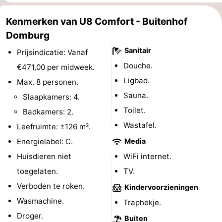
Route
Kenmerken van U8 Comfort - Buitenhof
Domburg
-
Sanitair
Prijsindicatie: Vanaf
Parkeren
Reisboekenwinkel
Douche.
€471,00 per midweek.
Ligbad.
Max. 8 personen.
Nieuws
Sauna.
Slaapkamers: 4.
Medische
Toilet.
Badkamers: 2.
Wastafel.
Leefruimte: ±126 m².
adressen
Regio
Energielabel: C.
Media
Zeeland
Huisdieren niet
WiFi internet.
toegelaten.
TV.
Schouwen-
Verboden te roken.
Kindervoorzieningen
Duiveland
-
Wasmachine.
Traphekje.
Droger.
Renesse
-
Buiten