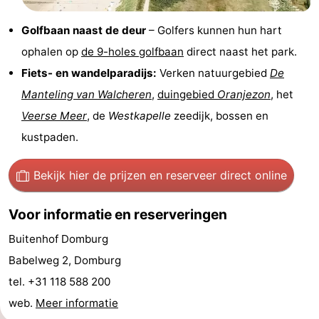
Wandelen
-
Golfbaan naast de deur
– Golfers kunnen hun hart
ophalen op
de 9-holes golfbaan
direct naast het park.
Paardrijden
-
Fiets- en wandelparadijs:
Verken natuurgebied
De
Maneges
-
Manteling van Walcheren
,
duingebied
Oranjezon
, het
Veerse Meer
, de
Westkapelle
zeedijk, bossen en
Golfbanen
Eten
kustpaden.
en
Ringrijden
Bekijk hier de prijzen
en reserveer direct online
drinken
Mondriaan
Voor informatie en reserveringen
Toorop
Buitenhof Domburg
Evenementen
Babelweg 2, Domburg
Praktisch
tel. +31 118 588 200
web.
Meer informatie
Forum