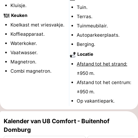
Kluisje.
Tuin.
Brouwershaven
-
Keuken
Terras.
Bruinisse
-
Koelkast met vriesvakje.
Tuinmeubilair.
Koffieapparaat.
Autoparkeerplaats.
Zierikzee
-
Waterkoker.
Berging.
Natuur
-
Vaatwasser.
Locatie
Magnetron.
Afstand tot het strand:
Oosterschelde
Burgh
-
Combi magnetron.
±950 m.
Haamstede
Natuur
Walcheren
Afstand tot het centrum:
±950 m.
Kop
-
Op vakantiepark.
van
Veere
-
Kalender van U8 Comfort - Buitenhof
Schouwen
Natuur
-
Domburg
Oranjezon
Oostkapelle
-