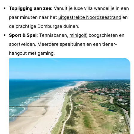
Topligging aan zee:
Vanuit je luxe villa wandel je in een
Binnenspeeltuinen
-
paar minuten naar het
uitgestrekte Noordzeestrand
en
Bowlen
-
de prachtige Domburgse duinen.
Sport & Spel:
Tennisbanen,
minigolf
, boogschieten en
Minigolfbanen
Wellness
sportvelden. Meerdere speeltuinen en een tiener-
centra
Dorpen
hangout met gaming.
&
Natuur
Steden
Rondleidingen
Sporten
-
Zwembaden
-
Fietsen
-