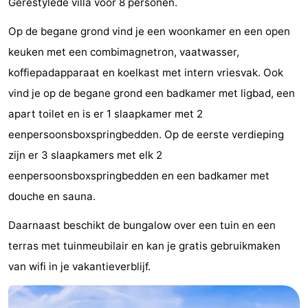
Gerestylede villa voor 8 personen.
Park
-
Op de begane grond vind je een woonkamer en een open
Loverendale
Résidence
Bed
keuken met een combimagnetron, vaatwasser,
koffiepadapparaat en koelkast met intern vriesvak. Ook
Wijngaerde
(&
Campings
vind je op de begane grond een badkamer met ligbad, een
breakfasts)
Hotels
apart toilet en is er 1 slaapkamer met 2
eenpersoonsboxspringbedden. Op de eerste verdieping
Vakantiehuizen
zijn er 3 slaapkamers met elk 2
-
eenpersoonsboxspringbedden en een badkamer met
douche en sauna.
Buitenhof
-
Daarnaast beschikt de bungalow over een tuin en een
Domburg
Hof
-
terras met tuinmeubilair en kan je gratis gebruikmaken
Domburg
Westhove
Last
van wifi in je vakantieverblijf.
minutes
Strand