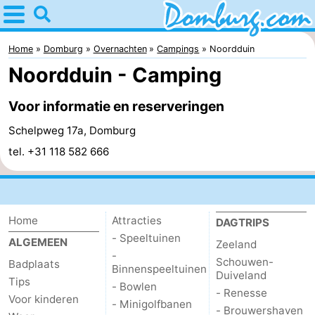
Home
Domburg
Home
Domburg
Overnachten
Campings
Noordduin
Noordduin - Camping
Tips
Voor informatie en reserveringen
Voor
Schelpweg 17a, Domburg
kinderen
Webcam
tel. +31 118 582 666
Webcam
Webcam
Home
Attracties
DAGTRIPS
Strand
Overnachten
- Speeltuinen
ALGEMEEN
Zeeland
-
Schouwen-
Badplaats
Appartementen
Binnenspeeltuinen
Duiveland
Tips
- Bowlen
- Renesse
Voor kinderen
-
- Minigolfbanen
- Brouwershaven