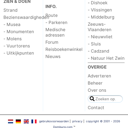
ZIEN & DOEN
- Dishoek
INFO.
Zien
- Vlissingen
Strand
Route
- Middelburg
Bezienswaardigheden
&
Bezienswaardigheden
- Parkeren
Zeeuws-
- Musea
Medische
Vlaanderen
- Monumenten
doen
-
adressen
- Nieuwvliet
- Molens
Forum
- Sluis
- Vuurtorens
Musea
-
Reisboekenwinkel
- Cadzand
- Uitkijkpunten
Nieuws
- Natuur Het Zwin
Monumenten
-
OVERIGE
Molens
-
Adverteren
Beheer
Vuurtorens
-
Over ons
Uitkijkpunten
Attracties
Contact
-
gebruiksvoorwaarden
|
privacy
|
copyright © 2001 - 2026
Speeltuinen
-
Domburg.com
™