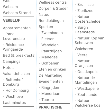
Weer
Wellness centra
- Bruinisse
Park
-
Webcam
Dorpen & Steden
- Zierikzee
Webcam Strand
Natuur
- Natuur
Loverendale
Résidence
Bed
VERBLIJF
Rondleidingen
Oosterschelde
Sporten
- Burgh
Appartementen
Wijngaerde
(&
Campings
Haamstede
- Zwembaden
- Park
- Natuur Kop van
Loverendale
breakfasts)
Hotels
- Fietsen
Schouwen
- Résidence
- Wandelen
Walcheren
Wijngaerde
Vakantiehuizen
- Paardrijden
- Veere
Bed (& breakfasts)
- Maneges
-
- Natuur
Campings
- Golfbanen
Oranjezon
Hotels
Eten en drinken
Buitenhof
-
- Oostkapelle
Vakantiehuizen
De Manteling
- Natuur de
- Buitenhof
Evenementen
Mantelingen
Domburg
Hof
-
Domburg
- Ringrijden
- Westkapelle
- Hof Domburg
Domburg
Westhove
Last
- Mondriaan
- Zoutelande
- Westhove
- Toorop
- Natuur
Last minutes
minutes
Strand
Walcherse bos
PRAKTISCHE