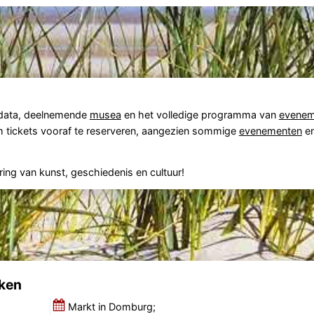
e data, deelnemende
musea
en het volledige programma van
evenem
om tickets vooraf te reserveren, aangezien sommige
evenementen
e
ring van kunst, geschiedenis en cultuur!
ken
Markt in Domburg;