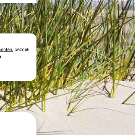
enten
, bezoek
n