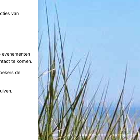
cties van
e
evenementen
ntact te komen.
oekers de
uiven.