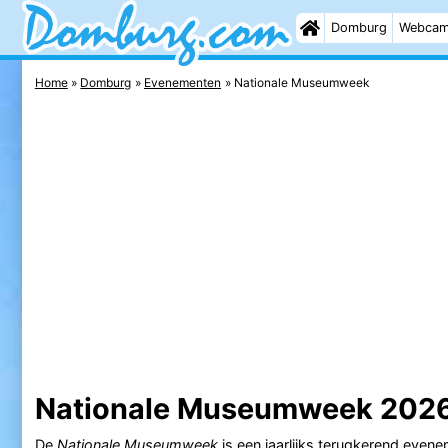
Domburg
Webca
Home
Domburg
Evenementen
Nationale Museumweek
Nationale Museumweek 202
De
Nationale Museumweek
is een jaarlijks terugkerend evene