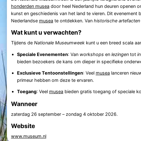
honderden musea
door heel Nederland hun deuren openen om 
kunst en geschiedenis van het land te vieren. Dit evenement
Nederlandse
musea
te ontdekken. Van
historische artefacten
Wat kunt u verwachten?
Tijdens de
Nationale Museumweek
kunt u een breed scala aan
Speciale Evenementen
: Van
workshops
en
lezingen
tot
i
bieden bezoekers de kans om dieper in specifieke onderwe
Exclusieve Tentoonstellingen
: Veel
musea
lanceren nieu
primeur hebben om deze te ervaren.
Toegang
: Veel
musea
bieden gratis toegang of speciale ko
Wanneer
zaterdag 26 september
–
zondag 4 oktober 2026
.
Website
www.museum.nl