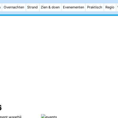
m
Overnachten
Strand
Zien & doen
Evenementen
Praktisch
Regio
6
ment waarbij