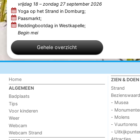
vrijdag 18
–
zondag 27 september 2026
Yoga op het Strand in Domburg;
Paasmarkt;
Reddingbootdag in Westkapelle;
Begin mei
Gehele overzicht
Home
ZIEN & DOEN
Strand
ALGEMEEN
Bezienswaar
Badplaats
- Musea
Tips
- Monumente
Voor kinderen
- Molens
Weer
- Vuurtorens
Webcam
- Uitkijkpunte
Webcam Strand
Attracties