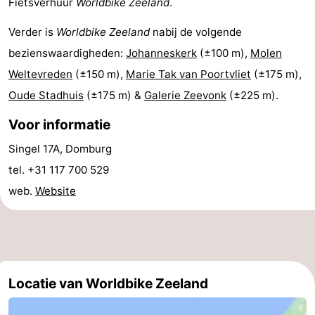
Fietsverhuur
Worldbike Zeeland
.
Park
-
Verder is
Worldbike Zeeland
nabij de volgende
Loverendale
Résidence
Bed
bezienswaardigheden:
Johanneskerk
(±100 m),
Molen
Weltevreden
(±150 m),
Marie Tak van Poortvliet
(±175 m),
Wijngaerde
(&
Campings
Oude Stadhuis
(±175 m) &
Galerie Zeevonk
(±225 m).
breakfasts)
Hotels
Voor informatie
Vakantiehuizen
Singel 17A, Domburg
tel. +31 117 700 529
-
web.
Website
Buitenhof
-
Domburg
Hof
-
Domburg
Westhove
Last
Locatie van Worldbike Zeeland
minutes
Strand