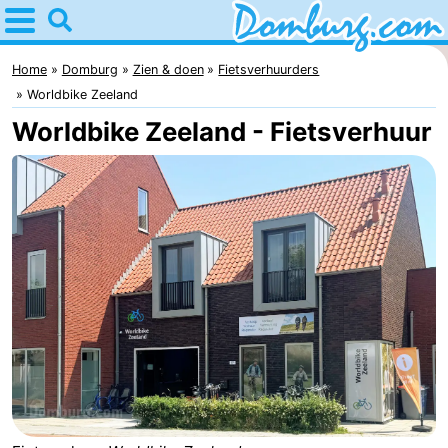
Home
Domburg
Home
Domburg
Zien & doen
Fietsverhuurders
Worldbike Zeeland
Tips
Worldbike Zeeland - Fietsverhuur
Voor
kinderen
Webcam
Webcam
Webcam
Strand
Overnachten
Appartementen
-