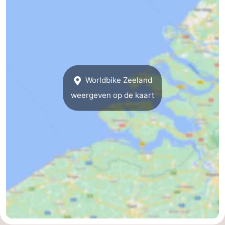
Zien
&
Bezienswaardigheden
doen
-
Worldbike Zeeland
Musea
-
weergeven op de kaart
Monumenten
-
Molens
-
Vuurtorens
-
Uitkijkpunten
Attracties
-
Speeltuinen
-