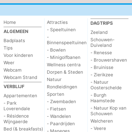
Wandelen
-
Paardrijden
-
Home
Attracties
DAGTRIPS
- Speeltuinen
ALGEMEEN
Zeeland
Maneges
-
-
Schouwen-
Badplaats
Binnenspeeltuinen
Duiveland
Tips
Golfbanen
Eten
- Bowlen
- Renesse
Voor kinderen
- Minigolfbanen
- Brouwershaven
en
Ringrijden
Weer
Wellness centra
- Bruinisse
Webcam
Dorpen & Steden
- Zierikzee
drinken
Mondriaan
Webcam Strand
Natuur
- Natuur
VERBLIJF
Rondleidingen
Oosterschelde
Toorop
Sporten
- Burgh
Appartementen
Haamstede
- Zwembaden
Evenementen
- Park
- Natuur Kop van
Loverendale
- Fietsen
Schouwen
Praktisch
- Résidence
- Wandelen
Walcheren
Wijngaerde
- Paardrijden
Forum
- Veere
Bed (& breakfasts)
- Maneges