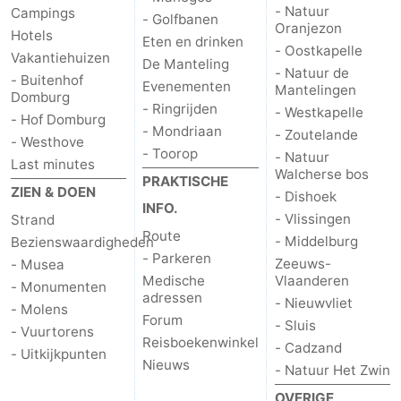
- Natuur
Campings
- Golfbanen
Oranjezon
Route
Hotels
Eten en drinken
- Oostkapelle
Vakantiehuizen
De Manteling
-
- Natuur de
- Buitenhof
Evenementen
Mantelingen
Domburg
- Ringrijden
Parkeren
Reisboekenwinkel
- Westkapelle
- Hof Domburg
- Mondriaan
- Zoutelande
- Westhove
Nieuws
- Toorop
- Natuur
Last minutes
Walcherse bos
PRAKTISCHE
Medische
ZIEN & DOEN
- Dishoek
INFO.
- Vlissingen
Strand
adressen
Regio
Route
- Middelburg
Bezienswaardigheden
- Parkeren
Zeeuws-
- Musea
Zeeland
Medische
Vlaanderen
- Monumenten
adressen
- Nieuwvliet
- Molens
Schouwen-
Forum
- Sluis
- Vuurtorens
Reisboekenwinkel
- Cadzand
Duiveland
-
- Uitkijkpunten
Nieuws
- Natuur Het Zwin
Renesse
-
OVERIGE