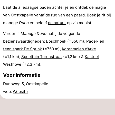
Laat de alledaagse paden achter je en ontdek de magie
Binnenspeeltuinen
-
van
Oostkapelle
vanaf de rug van een paard. Boek je rit bij
Bowlen
-
manege
Duno
en beleef
de natuur
op z'n mooist!
Minigolfbanen
Wellness
Verder is
Manege Duno
nabij de volgende
bezienswaardigheden:
Boschhoek
(±550 m),
Padel- en
centra
Dorpen
tennispark De Sprink
(±750 m),
Korenmolen d’Arke
&
Natuur
(±1,1 km),
Speeltuin Torenstraat
(±1,2 km) &
Kasteel
Westhove
(±2,3 km).
Steden
Rondleidingen
Voor informatie
Sporten
Dunoweg 5, Oostkapelle
-
web.
Website
Zwembaden
-
Fietsen
-