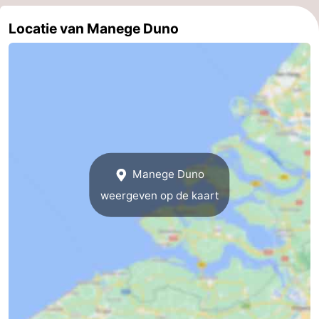
Wandelen
-
Locatie van Manege Duno
Paardrijden
-
Maneges
-
Golfbanen
Eten
en
Ringrijden
Manege Duno
drinken
Mondriaan
weergeven op de kaart
Toorop
Evenementen
Praktisch
Forum