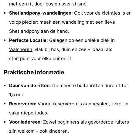
met een rit door bos én over
strand
.
Zien
Shetlandpony-wandelingen:
Ook voor de kleintjes is er
&
Bezienswaardigheden
volop plezier: maak een wandeling met een lieve
Shetlandpony aan de hand.
doen
-
Perfecte Locatie:
Gelegen op een unieke plek in
Musea
-
Walcheren
, vlak bij bos, duin en zee – ideaal als
startpunt voor elke buitenrit.
Monumenten
-
Praktische informatie
Molens
-
Duur van de ritten:
De meeste buitenritten duren 1 tot
Vuurtorens
-
1,5 uur.
Reserveren:
Vooraf reserveren is aanbevolen, zeker in
Uitkijkpunten
Attracties
vakantieperiodes.
-
Voor iedereen:
Zowel beginners als gevorderde ruiters
zijn welkom – ook kinderen.
Speeltuinen
-