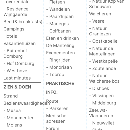
- Natuur Kop van
Loverendale
- Fietsen
Schouwen
- Résidence
- Wandelen
Natuur
-
Walcheren
Wijngaerde
- Paardrijden
- Veere
Bed (& breakfasts)
- Maneges
de
Westkapelle
-
- Natuur
Campings
- Golfbanen
Oranjezon
Hotels
Mantelingen
Zoutelande
-
Eten en drinken
- Oostkapelle
Vakantiehuizen
De Manteling
- Natuur de
Natuur
-
- Buitenhof
Evenementen
Mantelingen
Domburg
- Ringrijden
- Westkapelle
Walcherse
Dishoek
-
- Hof Domburg
- Mondriaan
- Zoutelande
- Westhove
- Toorop
- Natuur
bos
Vlissingen
-
Last minutes
Walcherse bos
PRAKTISCHE
ZIEN & DOEN
- Dishoek
Middelburg
Zeeuws-
INFO.
- Vlissingen
Strand
Route
Vlaanderen
-
- Middelburg
Bezienswaardigheden
- Parkeren
Zeeuws-
- Musea
Nieuwvliet
-
Medische
Vlaanderen
- Monumenten
adressen
- Nieuwvliet
- Molens
Sluis
-
Forum