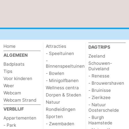
Brouwershaven
-
Bruinisse
-
Zierikzee
-
Home
Attracties
DAGTRIPS
Natuur
-
- Speeltuinen
ALGEMEEN
Zeeland
-
Oosterschelde
Burgh
-
Schouwen-
Badplaats
Binnenspeeltuinen
Duiveland
Tips
- Bowlen
Haamstede
Natuur
Walcheren
- Renesse
Voor kinderen
- Minigolfbanen
- Brouwershaven
Weer
Wellness centra
Kop
-
- Bruinisse
Webcam
Dorpen & Steden
- Zierikzee
Webcam Strand
van
Veere
-
Natuur
- Natuur
VERBLIJF
Rondleidingen
Oosterschelde
Schouwen
Natuur
-
Sporten
- Burgh
Appartementen
Haamstede
- Zwembaden
- Park
Oranjezon
Oostkapelle
-