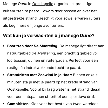
Manege
Duno
in
Oostkapelle
organiseert prachtige
Park
-
buitenritten te paard – dwars door bossen en over het
Loverendale
Résidence
Bed
uitgestrekte
strand
. Geschikt voor zowel ervaren ruiters
als beginners en jonge avonturiers.
Wijngaerde
(&
Campings
Wat kun je verwachten bij manege
Duno
?
breakfasts)
Hotels
Bosritten door
De Manteling
:
De manege ligt direct aan
Vakantiehuizen
natuurgebied
De Manteling
, een prachtig gebied vol
-
loofbossen, duinen en ruiterpaden. Perfect voor een
rustige én indrukwekkende tocht te paard.
Buitenhof
-
Strandritten met Zeewind in je Haar:
Binnen enkele
Domburg
Hof
-
minuten sta je met je paard op het brede
strand
van
Oostkapelle
. Vooral bij laag water is
het strand
ideaal
Domburg
Westhove
Last
voor een ontspannen staprit of een sportieve draf.
minutes
Strand
Combiritten:
Kies voor het beste van twee werelden