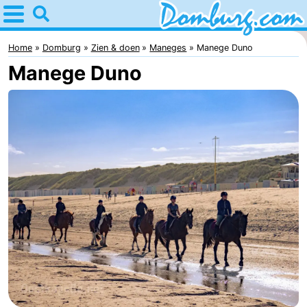
Home
Domburg
Home
Domburg
Zien & doen
Maneges
Manege Duno
Manege Duno
Tips
Voor
kinderen
Webcam
Webcam
Webcam
Strand
Overnachten
Appartementen
-