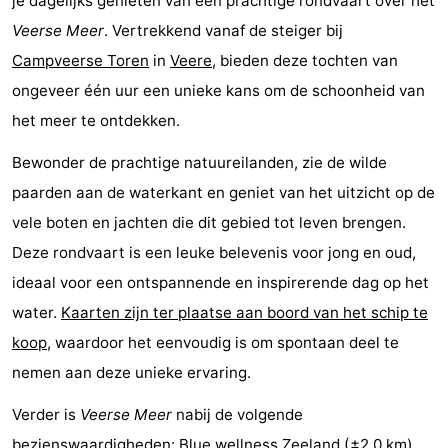
je dagelijks genieten van een prachtige rondvaart over het
Binnenspeeltuinen
-
Veerse Meer
. Vertrekkend vanaf de steiger bij
Campveerse Toren
in
Veere
, bieden deze tochten van
Bowlen
-
ongeveer één uur een unieke kans om de schoonheid van
Minigolfbanen
Wellness
het meer te ontdekken.
Bewonder de prachtige natuureilanden, zie de wilde
centra
Dorpen
paarden aan de waterkant en geniet van het uitzicht op de
&
Natuur
vele boten en jachten die dit gebied tot leven brengen.
Deze rondvaart is een leuke belevenis voor jong en oud,
Steden
Rondleidingen
ideaal voor een ontspannende en inspirerende dag op het
Sporten
water.
Kaarten zijn ter plaatse aan boord van het schip te
koop
, waardoor het eenvoudig is om spontaan deel te
-
nemen aan deze unieke ervaring.
Zwembaden
-
Verder is
Veerse Meer
nabij de volgende
Fietsen
-
bezienswaardigheden:
Blue wellness Zeeland
(±2,0 km),