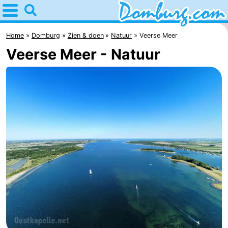
Home
Domburg
Home
Domburg
Zien & doen
Natuur
Veerse Meer
Veerse Meer - Natuur
Tips
Voor
kinderen
Webcam
Webcam
Webcam
Strand
Overnachten
Appartementen
-