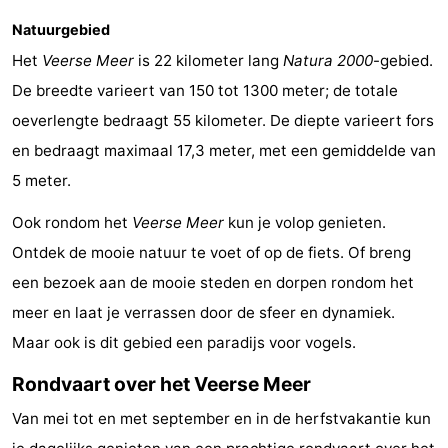
Zien
Natuurgebied
Het
Veerse Meer
is 22 kilometer lang
Natura 2000
-gebied.
&
Bezienswaardigheden
De breedte varieert van 150 tot 1300 meter; de totale
doen
-
oeverlengte bedraagt 55 kilometer. De diepte varieert fors
en bedraagt maximaal 17,3 meter, met een gemiddelde van
Musea
-
5 meter.
Monumenten
-
Ook rondom het
Veerse Meer
kun je volop genieten.
Molens
-
Ontdek de mooie natuur te voet of op de fiets. Of breng
een bezoek aan de mooie steden en dorpen rondom het
Vuurtorens
-
meer en laat je verrassen door de sfeer en dynamiek.
Uitkijkpunten
Attracties
Maar ook is dit gebied een paradijs voor vogels.
Rondvaart over het Veerse Meer
-
Van mei tot en met september en in de herfstvakantie kun
Speeltuinen
-