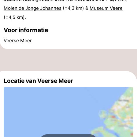
Molen de Jonge Johannes
(±4,3 km) &
Museum Veere
Wandelen
-
(±4,5 km).
Paardrijden
-
Voor informatie
Maneges
-
Veerse Meer
Golfbanen
Eten
en
Ringrijden
drinken
Mondriaan
Locatie van Veerse Meer
Toorop
Evenementen
Praktisch
Forum