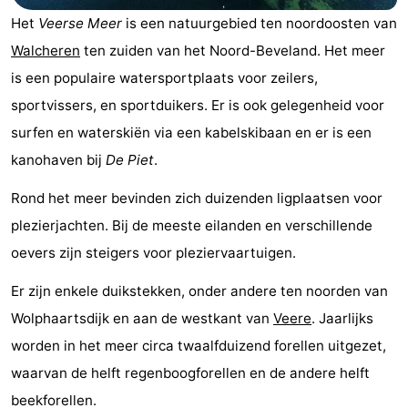
Park
-
Het
Veerse Meer
is een natuurgebied ten noordoosten van
Walcheren
ten zuiden van het Noord-Beveland. Het meer
Loverendale
Résidence
Bed
is een populaire watersportplaats voor zeilers,
Wijngaerde
(&
Campings
sportvissers, en sportduikers. Er is ook gelegenheid voor
surfen en waterskiën via een kabelskibaan en er is een
breakfasts)
Hotels
kanohaven bij
De Piet
.
Vakantiehuizen
Rond het meer bevinden zich duizenden ligplaatsen voor
plezierjachten. Bij de meeste eilanden en verschillende
-
oevers zijn steigers voor pleziervaartuigen.
Buitenhof
-
Er zijn enkele duikstekken, onder andere ten noorden van
Domburg
Hof
-
Wolphaartsdijk en aan de westkant van
Veere
. Jaarlijks
worden in het meer circa twaalfduizend forellen uitgezet,
Domburg
Westhove
Last
waarvan de helft regenboogforellen en de andere helft
minutes
Strand
beekforellen.