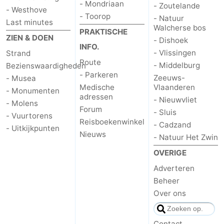
- Mondriaan
- Zoutelande
- Westhove
- Toorop
- Natuur
Cadzand
-
Last minutes
Walcherse bos
PRAKTISCHE
ZIEN & DOEN
- Dishoek
Natuur
Weer
INFO.
- Vlissingen
Strand
Route
Het
Contact
- Middelburg
Bezienswaardigheden
- Parkeren
Zeeuws-
- Musea
Zwin
Medische
Vlaanderen
- Monumenten
adressen
- Nieuwvliet
- Molens
Forum
- Sluis
- Vuurtorens
Reisboekenwinkel
- Cadzand
- Uitkijkpunten
Nieuws
- Natuur Het Zwin
OVERIGE
Adverteren
Beheer
Over ons
Contact