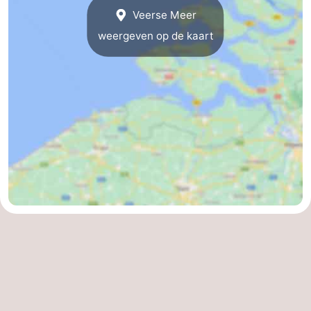
Veerse Meer
Route
weergeven op de kaart
-
Parkeren
Reisboekenwinkel
Nieuws
Medische
adressen
Regio
Zeeland
Schouwen-
Duiveland
-
Renesse
-