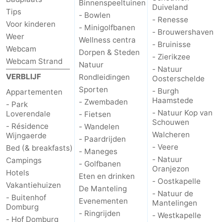
Binnenspeeltuinen
Duiveland
Tips
- Bowlen
Natuur
-
- Renesse
Voor kinderen
- Minigolfbanen
- Brouwershaven
Weer
Wellness centra
de
Westkapelle
-
- Bruinisse
Webcam
Dorpen & Steden
- Zierikzee
Webcam Strand
Mantelingen
Zoutelande
-
Natuur
- Natuur
VERBLIJF
Rondleidingen
Oosterschelde
Natuur
-
Sporten
- Burgh
Appartementen
Haamstede
- Zwembaden
- Park
Walcherse
Dishoek
-
- Natuur Kop van
Loverendale
- Fietsen
Schouwen
- Résidence
- Wandelen
bos
Vlissingen
-
Walcheren
Wijngaerde
- Paardrijden
- Veere
Bed (& breakfasts)
- Maneges
Middelburg
Zeeuws-
- Natuur
Campings
- Golfbanen
Oranjezon
Hotels
Vlaanderen
-
Eten en drinken
- Oostkapelle
Vakantiehuizen
De Manteling
- Natuur de
Nieuwvliet
-
- Buitenhof
Evenementen
Mantelingen
Domburg
- Ringrijden
- Westkapelle
Sluis
-
- Hof Domburg