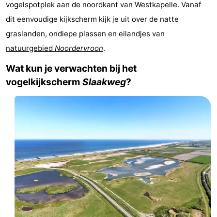
vogelspotplek aan de noordkant van
Westkapelle
. Vanaf
Park
-
dit eenvoudige kijkscherm kijk je uit over de natte
graslanden, ondiepe plassen en eilandjes van
Loverendale
Résidence
Bed
natuurgebied
Noordervroon
.
Wijngaerde
(&
Campings
Wat kun je verwachten bij het
breakfasts)
Hotels
vogelkijkscherm
Slaakweg
?
Vakantiehuizen
-
Buitenhof
-
Domburg
Hof
-
Domburg
Westhove
Last
minutes
Strand