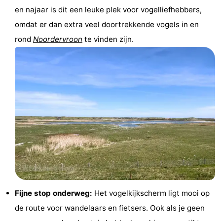
en najaar is dit een leuke plek voor vogelliefhebbers,
Binnenspeeltuinen
-
omdat er dan extra veel doortrekkende vogels in en
Bowlen
-
rond
Noordervroon
te vinden zijn.
Minigolfbanen
Wellness
centra
Dorpen
&
Natuur
Steden
Rondleidingen
Sporten
-
Zwembaden
-
Fijne stop onderweg:
Het vogelkijkscherm ligt mooi op
de route voor wandelaars en fietsers. Ook als je geen
Fietsen
-