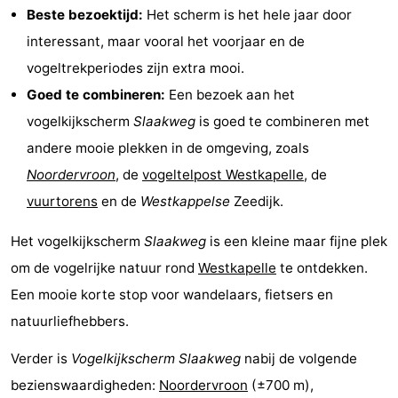
Beste bezoektijd:
Het scherm is het hele jaar door
Route
interessant, maar vooral het voorjaar en de
vogeltrekperiodes zijn extra mooi.
-
Goed te combineren:
Een bezoek aan het
Parkeren
Reisboekenwinkel
vogelkijkscherm
Slaakweg
is goed te combineren met
andere mooie plekken in de omgeving, zoals
Nieuws
Noordervroon
, de
vogeltelpost Westkapelle
, de
Medische
vuurtorens
en de
Westkappelse
Zeedijk.
adressen
Regio
Het vogelkijkscherm
Slaakweg
is een kleine maar fijne plek
om de vogelrijke natuur rond
Westkapelle
te ontdekken.
Zeeland
Een mooie korte stop voor wandelaars, fietsers en
Schouwen-
natuurliefhebbers.
Duiveland
-
Verder is
Vogelkijkscherm Slaakweg
nabij de volgende
bezienswaardigheden:
Noordervroon
(±700 m),
Renesse
-