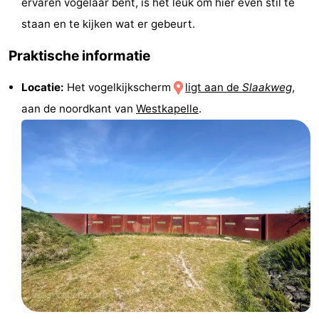
ervaren vogelaar bent, is het leuk om hier even stil te
Wandelen
-
staan en te kijken wat er gebeurt.
Paardrijden
-
Praktische informatie
Maneges
-
Locatie:
Het vogelkijkscherm
ligt aan de
Slaakweg
,
aan de noordkant van
Westkapelle
.
Golfbanen
Eten
en
Ringrijden
drinken
Mondriaan
Toorop
Evenementen
Praktisch
Forum