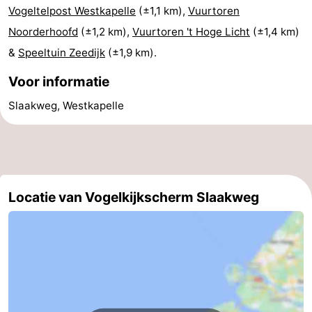
Vogeltelpost Westkapelle
(±1,1 km),
Vuurtoren
Brouwershaven
-
Noorderhoofd
(±1,2 km),
Vuurtoren 't Hoge Licht
(±1,4 km)
&
Speeltuin Zeedijk
(±1,9 km).
Bruinisse
-
Voor informatie
Zierikzee
-
Slaakweg, Westkapelle
Natuur
-
Oosterschelde
Burgh
-
Haamstede
Natuur
Walcheren
Locatie van Vogelkijkscherm Slaakweg
Kop
-
van
Veere
-
Schouwen
Natuur
-
Oranjezon
Oostkapelle
-