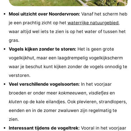
Zien
Mooi uitzicht over Noordervroon:
Vanaf het scherm heb
&
Bezienswaardigheden
je een prachtig zicht op het
waterrijke natuurgebied
,
waar altijd wel iets te zien is op het water of tussen het
doen
-
gras.
Musea
-
Vogels kijken zonder te storen:
Het is geen grote
vogelkijkhut, maar een laagdrempelig vogelkijkscherm
Monumenten
-
waar je beschut kunt kijken zonder de vogels onnodig te
Molens
-
verstoren.
Veel verschillende vogelsoorten:
In het voorjaar
Vuurtorens
-
broeden er onder meer
kokmeeuwen
,
visdiefjes
en
Uitkijkpunten
Attracties
kluten
op de kale eilandjes. Ook plevieren, strandlopers,
eenden en in de zomer zwaluwen zijn regelmatig te
-
zien.
Speeltuinen
-
Interessant tijdens de vogeltrek:
Vooral in het voorjaar