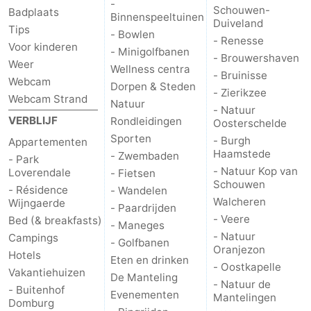
-
Schouwen-
Badplaats
Binnenspeeltuinen
Duiveland
Tips
- Bowlen
- Renesse
Voor kinderen
- Minigolfbanen
- Brouwershaven
Weer
Wellness centra
- Bruinisse
Webcam
Dorpen & Steden
- Zierikzee
Webcam Strand
Natuur
- Natuur
VERBLIJF
Rondleidingen
Oosterschelde
Sporten
- Burgh
Appartementen
Haamstede
- Zwembaden
- Park
- Natuur Kop van
Loverendale
- Fietsen
Schouwen
- Résidence
- Wandelen
Walcheren
Wijngaerde
- Paardrijden
- Veere
Bed (& breakfasts)
- Maneges
- Natuur
Campings
- Golfbanen
Oranjezon
Hotels
Eten en drinken
- Oostkapelle
Vakantiehuizen
De Manteling
- Natuur de
- Buitenhof
Evenementen
Mantelingen
Domburg