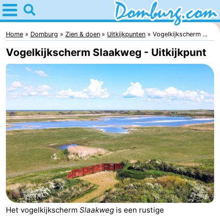
Home
Domburg
Home
Domburg
Zien & doen
Uitkijkpunten
Vogelkijkscherm ...
Vogelkijkscherm Slaakweg - Uitkijkpunt
Tips
Voor
kinderen
Webcam
Webcam
Webcam
Strand
Overnachten
Appartementen
Het vogelkijkscherm
Slaakweg
is een rustige
-