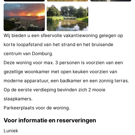
Zien
&
Bezienswaardigheden
doen
-
Wij bieden u een sfeervolle vakantiewoning gelegen op
korte loopafstand van het strand en het bruisende
Musea
-
centrum van Domburg.
Monumenten
-
Deze woning voor max. 3 personen is voorzien van een
gezellige woonkamer met open keuken voorzien van
Molens
-
moderne apparatuur, een badkamer en een zonnig terras.
Vuurtorens
-
Op de eerste verdieping bevinden zich 2 mooie
slaapkamers.
Uitkijkpunten
Attracties
Parkeerplaats voor de woning.
-
Voor informatie en reserveringen
Speeltuinen
-
Luniek