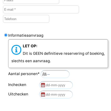
Cadzand
-
Natuur
Weer
Het
Contact
Informatieaanvraag
Zwin
LET OP:
Dit is GEEN definitieve reservering of boeking,
slechts een aanvraag.
Aantal personen*
Inchecken
Uitchecken