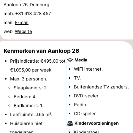
Aanloop 26, Domburg
Binnenspeeltuinen
-
mob. +31 613 428 457
Bowlen
-
mail.
E-mail
web.
Website
Minigolfbanen
Wellness
centra
Dorpen
Kenmerken van Aanloop 26
Media
Prijsindicatie: €495,00 tot
&
Natuur
WiFi internet.
€1.095,00 per week.
Steden
Rondleidingen
TV.
Max. 3 personen.
Buitenlandse TV zenders.
Slaapkamers: 2.
Sporten
DVD-speler.
Bedden: 4.
-
Radio.
Badkamers: 1.
CD-speler.
Leefruimte: ±65 m².
Zwembaden
-
Huisdieren niet
Kindervoorzieningen
Fietsen
-
toegelaten.
Kinderstoel.