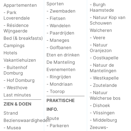
Sporten
- Burgh
Appartementen
Haamstede
- Zwembaden
- Park
- Natuur Kop van
Loverendale
- Fietsen
Schouwen
- Résidence
- Wandelen
Walcheren
Wijngaerde
- Paardrijden
- Veere
Bed (& breakfasts)
- Maneges
- Natuur
Campings
- Golfbanen
Oranjezon
Hotels
Eten en drinken
- Oostkapelle
Vakantiehuizen
De Manteling
- Natuur de
- Buitenhof
Evenementen
Mantelingen
Domburg
- Ringrijden
- Westkapelle
- Hof Domburg
- Mondriaan
- Zoutelande
- Westhove
- Toorop
- Natuur
Last minutes
Walcherse bos
PRAKTISCHE
ZIEN & DOEN
- Dishoek
INFO.
- Vlissingen
Strand
Route
- Middelburg
Bezienswaardigheden
- Parkeren
Zeeuws-
- Musea