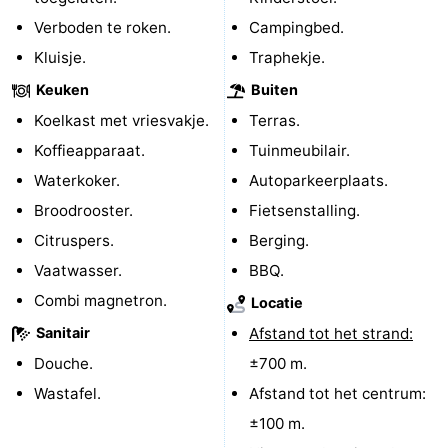
Verboden te roken.
Campingbed.
Wandelen
-
Kluisje.
Traphekje.
Paardrijden
-
Keuken
Buiten
Maneges
-
Koelkast met vriesvakje.
Terras.
Koffieapparaat.
Tuinmeubilair.
Golfbanen
Eten
Waterkoker.
Autoparkeerplaats.
en
Ringrijden
Broodrooster.
Fietsenstalling.
Citruspers.
Berging.
drinken
Mondriaan
Vaatwasser.
BBQ.
Toorop
Combi magnetron.
Locatie
Sanitair
Afstand tot het strand:
Evenementen
Douche.
±700 m.
Praktisch
Wastafel.
Afstand tot het centrum:
±100 m.
Forum