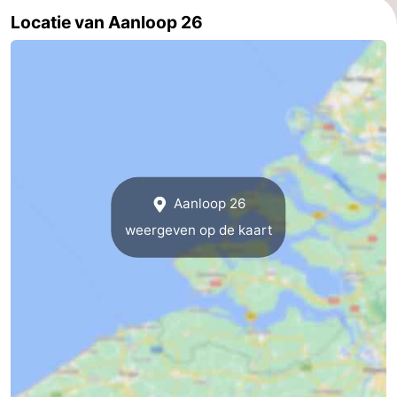
Locatie van Aanloop 26
Brouwershaven
-
Bruinisse
-
Zierikzee
-
Natuur
-
Oosterschelde
Burgh
-
Aanloop 26
Haamstede
Natuur
Walcheren
weergeven op de kaart
Kop
-
van
Veere
-
Schouwen
Natuur
-
Oranjezon
Oostkapelle
-