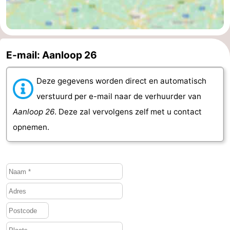
Natuur
-
de
Westkapelle
-
E-mail: Aanloop 26
Mantelingen
Zoutelande
-
Deze gegevens worden direct en automatisch
Natuur
-
verstuurd per e-mail naar de verhuurder van
Walcherse
Dishoek
-
Aanloop 26
. Deze zal vervolgens zelf met u contact
opnemen.
bos
Vlissingen
-
Middelburg
Zeeuws-
Vlaanderen
-
Nieuwvliet
-
Sluis
-