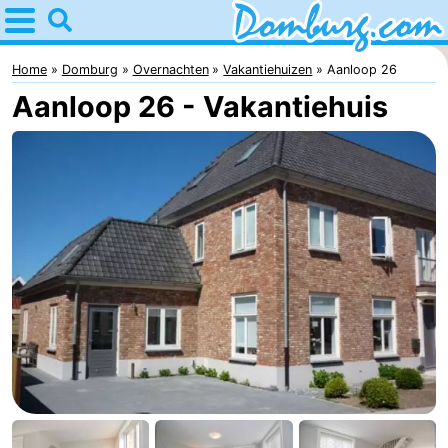
Home
Domburg
Home
Domburg
Overnachten
Vakantiehuizen
Aanloop 26
Aanloop 26 - Vakantiehuis
Tips
Voor
kinderen
Webcam
Webcam
Webcam
Strand
Overnachten
Appartementen
-