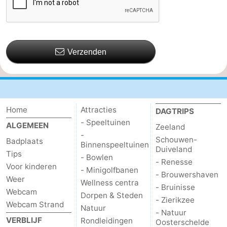
Verzenden
Home
Attracties
DAGTRIPS
- Speeltuinen
ALGEMEEN
Zeeland
-
Schouwen-
Badplaats
Binnenspeeltuinen
Duiveland
Tips
- Bowlen
- Renesse
Voor kinderen
- Minigolfbanen
- Brouwershaven
Weer
Wellness centra
- Bruinisse
Webcam
Dorpen & Steden
- Zierikzee
Webcam Strand
Natuur
- Natuur
VERBLIJF
Rondleidingen
Oosterschelde