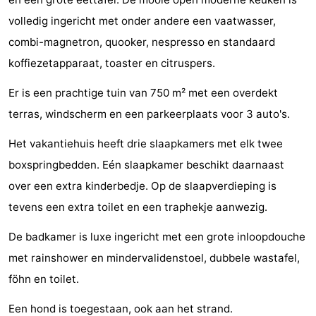
Binnenspeeltuinen
-
volledig ingericht met onder andere een vaatwasser,
combi-magnetron, quooker, nespresso en standaard
Bowlen
-
koffiezetapparaat, toaster en citruspers.
Minigolfbanen
Wellness
Er is een prachtige tuin van 750 m² met een overdekt
terras, windscherm en een parkeerplaats voor 3 auto's.
centra
Dorpen
Het vakantiehuis heeft drie slaapkamers met elk twee
&
Natuur
boxspringbedden. Eén slaapkamer beschikt daarnaast
Steden
Rondleidingen
over een extra kinderbedje. Op de slaapverdieping is
tevens een extra toilet en een traphekje aanwezig.
Sporten
De badkamer is luxe ingericht met een grote inloopdouche
-
met rainshower en mindervalidenstoel, dubbele wastafel,
Zwembaden
-
föhn en toilet.
Fietsen
-
Een hond is toegestaan, ook aan het strand.