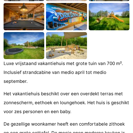
Zien
&
Bezienswaardigheden
doen
-
Musea
-
Monumenten
-
Luxe vrijstaand vakantiehuis met grote tuin van 700 m².
Inclusief strandcabine van medio april tot medio
Molens
-
september.
Vuurtorens
-
Het vakantiehuis beschikt over een overdekt terras met
Uitkijkpunten
Attracties
zonnescherm, eethoek en loungehoek. Het huis is geschikt
voor zes personen en een baby.
-
De gezellige woonkamer heeft een comfortabele zithoek
Speeltuinen
-
en een grote eettafel. De mooie open moderne keuken is