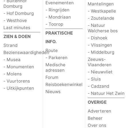
- Buitenhof
Evenementen
Mantelingen
Domburg
- Ringrijden
- Westkapelle
- Hof Domburg
- Mondriaan
- Zoutelande
- Westhove
- Toorop
- Natuur
Last minutes
Walcherse bos
PRAKTISCHE
ZIEN & DOEN
- Dishoek
INFO.
- Vlissingen
Strand
Route
- Middelburg
Bezienswaardigheden
- Parkeren
Zeeuws-
- Musea
Medische
Vlaanderen
- Monumenten
adressen
- Nieuwvliet
- Molens
Forum
- Sluis
- Vuurtorens
Reisboekenwinkel
- Cadzand
- Uitkijkpunten
Nieuws
- Natuur Het Zwin
OVERIGE
Adverteren
Beheer
Over ons