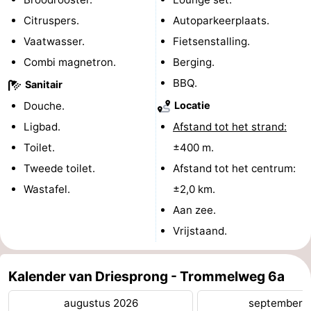
Citruspers.
Autoparkeerplaats.
Natuur
-
Vaatwasser.
Fietsenstalling.
de
Westkapelle
-
Combi magnetron.
Berging.
BBQ.
Sanitair
Mantelingen
Zoutelande
-
Douche.
Locatie
Natuur
-
Ligbad.
Afstand tot het strand:
Toilet.
±400 m.
Walcherse
Dishoek
-
Tweede toilet.
Afstand tot het centrum:
bos
Vlissingen
-
Wastafel.
±2,0 km.
Aan zee.
Middelburg
Zeeuws-
Vrijstaand.
Vlaanderen
-
Kalender van Driesprong - Trommelweg 6a
Nieuwvliet
-
augustus 2026
september 
Sluis
-