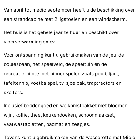
Wandelen
-
Van april tot medio september heeft u de beschikking over
een strandcabine met 2 ligstoelen en een windscherm.
Paardrijden
-
Het huis is het gehele jaar te huur en beschikt over
Maneges
-
vloerverwarming en cv.
Golfbanen
Eten
Voor ontspanning kunt u gebruikmaken van de jeu-de-
boulesbaan, het speelveld, de speeltuin en de
en
Ringrijden
recreatieruimte met binnenspelen zoals poolbiljart,
drinken
Mondriaan
tafeltennis, voetbalspel, tv, sjoelbak, traptractors en
skelters.
Toorop
Inclusief beddengoed en welkomstpakket met bloemen,
Evenementen
wijn, koffie, thee, keukendoeken, schoonmaakset,
Praktisch
vaatwastabletten, badmat en zeepjes.
Forum
Tevens kunt u gebruikmaken van de wasserette met Miele