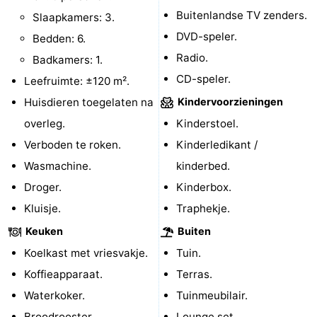
Buitenlandse TV zenders.
Slaapkamers: 3.
Brouwershaven
-
DVD-speler.
Bedden: 6.
Bruinisse
-
Radio.
Badkamers: 1.
CD-speler.
Leefruimte: ±120 m².
Zierikzee
-
Huisdieren toegelaten na
Kindervoorzieningen
Natuur
-
overleg.
Kinderstoel.
Verboden te roken.
Kinderledikant /
Oosterschelde
Burgh
-
Wasmachine.
kinderbed.
Haamstede
Natuur
Walcheren
Droger.
Kinderbox.
Kluisje.
Traphekje.
Kop
-
Keuken
Buiten
van
Veere
-
Koelkast met vriesvakje.
Tuin.
Koffieapparaat.
Terras.
Schouwen
Natuur
-
Waterkoker.
Tuinmeubilair.
Oranjezon
Oostkapelle
-
Broodrooster.
Lounge set.