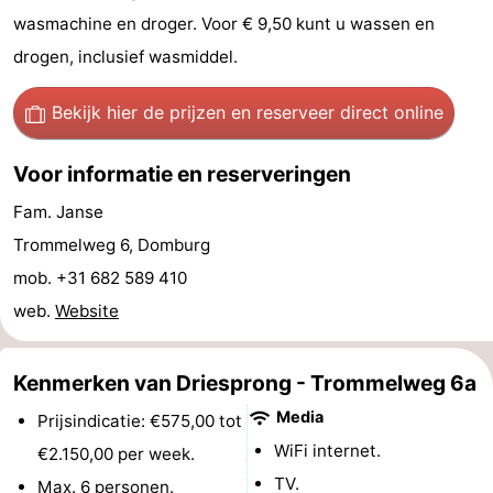
wasmachine en droger. Voor € 9,50 kunt u wassen en
Route
drogen, inclusief wasmiddel.
-
Bekijk hier de prijzen
en reserveer direct online
Parkeren
Reisboekenwinkel
Voor informatie en reserveringen
Nieuws
Fam. Janse
Medische
Trommelweg 6, Domburg
mob. +31 682 589 410
adressen
Regio
web.
Website
Zeeland
Kenmerken van Driesprong - Trommelweg 6a
Schouwen-
Media
Prijsindicatie: €575,00 tot
Duiveland
-
WiFi internet.
€2.150,00 per week.
Renesse
-
TV.
Max. 6 personen.