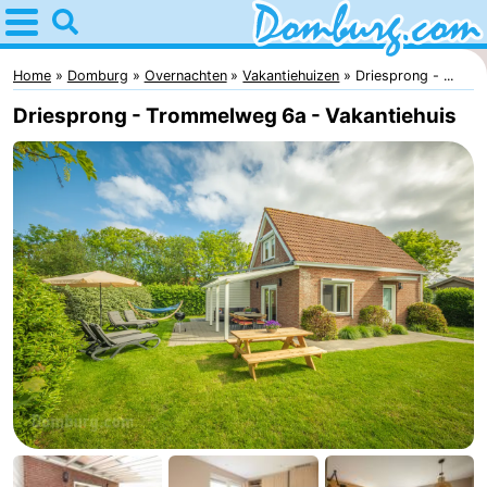
Home
Domburg
Home
Domburg
Overnachten
Vakantiehuizen
Driesprong - ...
Driesprong - Trommelweg 6a - Vakantiehuis
Tips
Voor
kinderen
Webcam
Webcam
Webcam
Strand
Overnachten
Appartementen
-