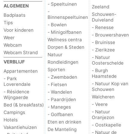
- Speeltuinen
ALGEMEEN
Zeeland
-
Schouwen-
Badplaats
Binnenspeeltuinen
Duiveland
Tips
- Bowlen
- Renesse
Voor kinderen
- Minigolfbanen
- Brouwershaven
Weer
Wellness centra
- Bruinisse
Webcam
Dorpen & Steden
- Zierikzee
Webcam Strand
Natuur
- Natuur
VERBLIJF
Rondleidingen
Oosterschelde
Sporten
- Burgh
Appartementen
Haamstede
- Zwembaden
- Park
- Natuur Kop van
Loverendale
- Fietsen
Schouwen
- Résidence
- Wandelen
Walcheren
Wijngaerde
- Paardrijden
- Veere
Bed (& breakfasts)
- Maneges
- Natuur
Campings
- Golfbanen
Oranjezon
Hotels
Eten en drinken
- Oostkapelle
Vakantiehuizen
De Manteling
- Natuur de