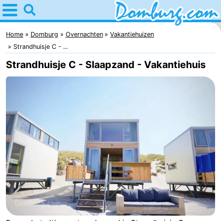
Home
Domburg
Home
Domburg
Overnachten
Vakantiehuizen
Strandhuisje C - ...
Tips
Strandhuisje C - Slaapzand - Vakantiehuis
Voor
kinderen
Webcam
Webcam
Webcam
Strand
Overnachten
Appartementen
-