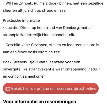
- WIFI en Zithoek: Ruime zithoek binnen, met een gezellige
Binnenspeeltuinen
-
sfeer en altijd zicht op strand en zee.
Bowlen
-
Praktische informatie
- Locatie: Direct op het strand van Domburg, met alle
Minigolfbanen
Wellness
strandplezier letterlijk binnen handbereik.
centra
Dorpen
- Geschikt voor: Gezinnen, stellen en iedereen die toe is
&
Natuur
aan een flinke dosis vitamine zee.
Steden
Rondleidingen
Boek Strandhuisje C van Slaapzand voor een
onvergetelijke strandvakantie waar ontspanning, natuur
Sporten
en comfort samenkomen!
-
Bekijk hier de prijzen
en reserveer direct online
Zwembaden
-
Voor informatie en reserveringen
Fietsen
-