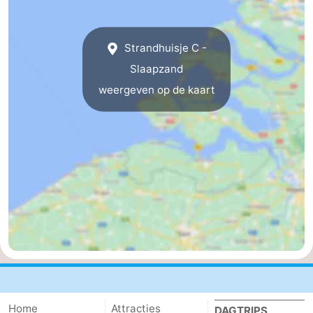
Natuur
-
Strandhuisje C -
de
Westkapelle
-
Slaapzand
Mantelingen
Zoutelande
-
weergeven op de kaart
Natuur
-
Walcherse
Dishoek
-
bos
Vlissingen
-
Middelburg
Zeeuws-
Vlaanderen
-
Nieuwvliet
-
Sluis
-
Home
Attracties
DAGTRIPS