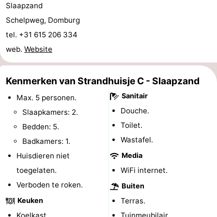
Slaapzand
Wandelen
-
Schelpweg, Domburg
tel. +31 615 206 334
Paardrijden
-
web.
Website
Maneges
-
Kenmerken van Strandhuisje C - Slaapzand
Golfbanen
Eten
Sanitair
Max. 5 personen.
en
Ringrijden
Douche.
Slaapkamers: 2.
drinken
Mondriaan
Toilet.
Bedden: 5.
Wastafel.
Badkamers: 1.
Toorop
Huisdieren niet
Media
Evenementen
toegelaten.
WiFi internet.
Verboden te roken.
Buiten
Praktisch
Keuken
Terras.
Forum
Koelkast.
Tuinmeubilair.