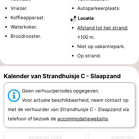
Vriezer.
Autoparkeerplaats.
Route
Koffieapparaat.
Locatie
-
Waterkoker.
Afstand tot het strand:
Broodrooster.
±100 m.
Parkeren
Reisboekenwinkel
Niet op vakantiepark.
Nieuws
Op strand.
Medische
Kalender van Strandhuisje C - Slaapzand
adressen
Regio
Geen verhuurperiodes opgegeven.
Zeeland
Voor actuele beschikbaarheid, neem contact op
Schouwen-
met de verhuurder van
Strandhuisje C - Slaapzand
via
telefoon of bezoek de
accommodatiewebsite
.
Duiveland
-
Renesse
-
augustus 2026
september 