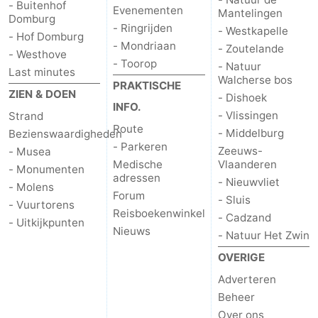
- Buitenhof
Evenementen
Mantelingen
Domburg
- Ringrijden
- Westkapelle
- Hof Domburg
- Mondriaan
- Zoutelande
- Westhove
- Toorop
- Natuur
Last minutes
Walcherse bos
PRAKTISCHE
ZIEN & DOEN
- Dishoek
INFO.
- Vlissingen
Strand
Route
- Middelburg
Bezienswaardigheden
- Parkeren
Zeeuws-
- Musea
Medische
Vlaanderen
- Monumenten
adressen
- Nieuwvliet
- Molens
Forum
- Sluis
- Vuurtorens
Reisboekenwinkel
- Cadzand
- Uitkijkpunten
Nieuws
- Natuur Het Zwin
OVERIGE
Adverteren
Beheer
Over ons