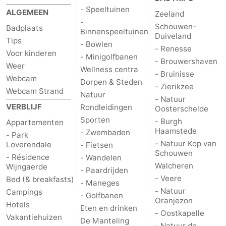
- Speeltuinen
ALGEMEEN
Zeeland
Cadzand
-
-
Schouwen-
Badplaats
Binnenspeeltuinen
Duiveland
Tips
Natuur
Weer
- Bowlen
- Renesse
Voor kinderen
- Minigolfbanen
- Brouwershaven
Het
Contact
Weer
Wellness centra
- Bruinisse
Webcam
Dorpen & Steden
- Zierikzee
Zwin
Webcam Strand
Natuur
- Natuur
VERBLIJF
Rondleidingen
Oosterschelde
Sporten
- Burgh
Appartementen
Haamstede
- Zwembaden
- Park
- Natuur Kop van
Loverendale
- Fietsen
Schouwen
- Résidence
- Wandelen
Walcheren
Wijngaerde
- Paardrijden
- Veere
Bed (& breakfasts)
- Maneges
- Natuur
Campings
- Golfbanen
Oranjezon
Hotels
Eten en drinken
- Oostkapelle
Vakantiehuizen
De Manteling
- Natuur de