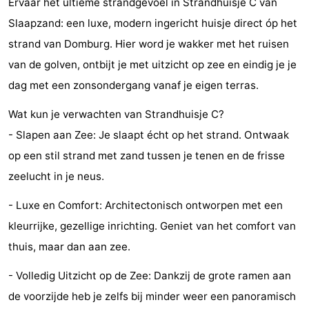
Ervaar het ultieme strandgevoel in Strandhuisje C van
Park
-
Slaapzand: een luxe, modern ingericht huisje direct óp het
strand van Domburg. Hier word je wakker met het ruisen
Loverendale
Résidence
Bed
van de golven, ontbijt je met uitzicht op zee en eindig je je
Wijngaerde
(&
Campings
dag met een zonsondergang vanaf je eigen terras.
breakfasts)
Hotels
Wat kun je verwachten van Strandhuisje C?
- Slapen aan Zee: Je slaapt écht op het strand. Ontwaak
Vakantiehuizen
op een stil strand met zand tussen je tenen en de frisse
-
zeelucht in je neus.
Buitenhof
-
- Luxe en Comfort: Architectonisch ontworpen met een
kleurrijke, gezellige inrichting. Geniet van het comfort van
Domburg
Hof
-
thuis, maar dan aan zee.
Domburg
Westhove
Last
- Volledig Uitzicht op de Zee: Dankzij de grote ramen aan
de voorzijde heb je zelfs bij minder weer een panoramisch
minutes
Strand