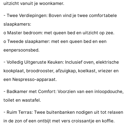
uitzicht vanuit je woonkamer.
Zien
- Twee Verdiepingen: Boven vind je twee comfortabele
&
Bezienswaardigheden
slaapkamers:
o Master bedroom: met queen bed en uitzicht op zee.
doen
-
o Tweede slaapkamer: met een queen bed en een
Musea
-
eenpersoonsbed.
Monumenten
-
- Volledig Uitgeruste Keuken: Inclusief oven, elektrische
kookplaat, broodrooster, afzuigkap, koelkast, vriezer en
Molens
-
een Nespresso-apparaat.
Vuurtorens
-
- Badkamer met Comfort: Voorzien van een inloopdouche,
Uitkijkpunten
Attracties
toilet en wastafel.
-
- Ruim Terras: Twee buitenbanken nodigen uit tot relaxen
in de zon of een ontbijt met vers croissantje en koffie.
Speeltuinen
-