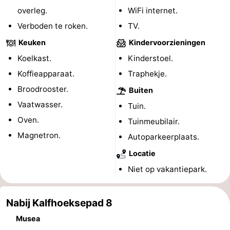
overleg.
WiFi internet.
Route
Verboden te roken.
TV.
-
Keuken
Kindervoorzieningen
Koelkast.
Kinderstoel.
Parkeren
Reisboekenwinkel
Koffieapparaat.
Traphekje.
Nieuws
Broodrooster.
Buiten
Vaatwasser.
Tuin.
Medische
Oven.
Tuinmeubilair.
adressen
Regio
Magnetron.
Autoparkeerplaats.
Locatie
Zeeland
Niet op vakantiepark.
Schouwen-
Duiveland
-
Nabij Kalfhoeksepad 8
Musea
Renesse
-