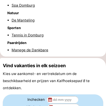
Spa Domburg
Natuur
-
Natuur
de
Westkapelle
-
De Manteling
Sporten
Mantelingen
Zoutelande
-
Tennis in Domburg
Natuur
-
Paardrijden
Manege de Dankbare
Walcherse
Dishoek
-
bos
Vlissingen
-
Vind vakanties in elk seizoen
Middelburg
Zeeuws-
Kies uw aankomst- en vertrekdatum om de
beschikbaarheid en prijzen van
Kalfhoeksepad 8
te
Vlaanderen
-
ontdekken.
Nieuwvliet
-
Inchecken
Sluis
-