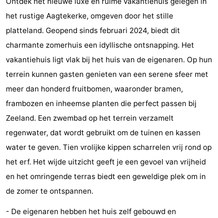
Ontdek het nieuwe luxe en ruime vakantiehuis gelegen in
Zien
het rustige Aagtekerke, omgeven door het stille
platteland. Geopend sinds februari 2024, biedt dit
&
Bezienswaardigheden
charmante zomerhuis een idyllische ontsnapping. Het
doen
-
vakantiehuis ligt vlak bij het huis van de eigenaren. Op hun
terrein kunnen gasten genieten van een serene sfeer met
Musea
-
meer dan honderd fruitbomen, waaronder bramen,
Monumenten
-
frambozen en inheemse planten die perfect passen bij
Zeeland. Een zwembad op het terrein verzamelt
Molens
-
regenwater, dat wordt gebruikt om de tuinen en kassen
Vuurtorens
-
water te geven. Tien vrolijke kippen scharrelen vrij rond op
het erf. Het wijde uitzicht geeft je een gevoel van vrijheid
Uitkijkpunten
Attracties
en het omringende terras biedt een geweldige plek om in
-
de zomer te ontspannen.
Speeltuinen
-
- De eigenaren hebben het huis zelf gebouwd en