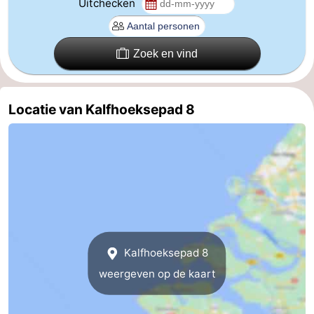
Uitchecken
Cadzand
-
Zoek en vind
Natuur
Weer
Het
Contact
Locatie van Kalfhoeksepad 8
Zwin
Kalfhoeksepad 8
weergeven op de kaart