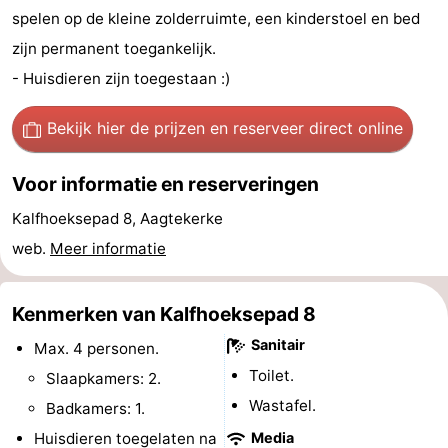
spelen op de kleine zolderruimte, een kinderstoel en bed
Wandelen
-
zijn permanent toegankelijk.
Paardrijden
-
- Huisdieren zijn toegestaan :)
Maneges
-
Bekijk hier de prijzen
en reserveer direct online
Golfbanen
Eten
Voor informatie en reserveringen
en
Ringrijden
Kalfhoeksepad 8, Aagtekerke
web.
Meer informatie
drinken
Mondriaan
Toorop
Kenmerken van Kalfhoeksepad 8
Sanitair
Evenementen
Max. 4 personen.
Toilet.
Slaapkamers: 2.
Praktisch
Wastafel.
Badkamers: 1.
Forum
Huisdieren toegelaten na
Media