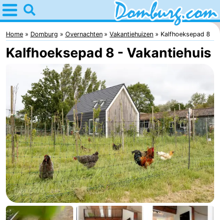
Home
Domburg
Home
Domburg
Overnachten
Vakantiehuizen
Kalfhoeksepad 8
Kalfhoeksepad 8 - Vakantiehuis
Tips
Voor
kinderen
Webcam
Webcam
Webcam
Strand
Overnachten
Appartementen
-