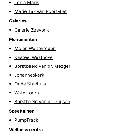
Terra Maris
Brouwershaven
-
Marie Tak van Poortvliet
Galeries
Bruinisse
-
Galerie Zeevonk
Zierikzee
-
Monumenten
Molen Weltevreden
Natuur
-
Kasteel Westhove
Oosterschelde
Burgh
-
Borstbeeld van dr. Mezger
Johanneskerk
Haamstede
Natuur
Walcheren
Oude Stadhuis
Kop
-
Watertoren
Borstbeeld van dr. Ghijsen
van
Veere
-
Speeltuinen
Schouwen
Natuur
-
PumpTrack
Oranjezon
Oostkapelle
-
Wellness centra