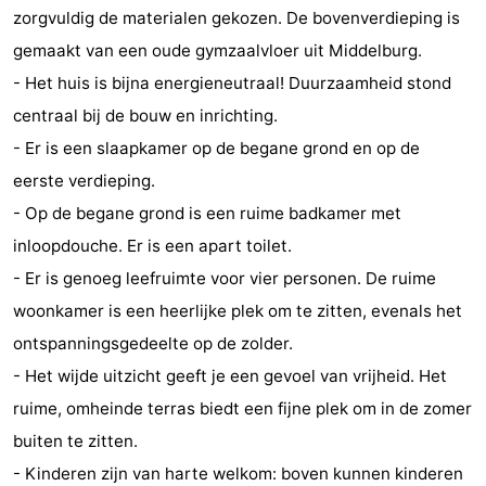
zorgvuldig de materialen gekozen. De bovenverdieping is
Binnenspeeltuinen
-
gemaakt van een oude gymzaalvloer uit Middelburg.
Bowlen
-
- Het huis is bijna energieneutraal! Duurzaamheid stond
centraal bij de bouw en inrichting.
Minigolfbanen
Wellness
- Er is een slaapkamer op de begane grond en op de
centra
Dorpen
eerste verdieping.
- Op de begane grond is een ruime badkamer met
&
Natuur
inloopdouche. Er is een apart toilet.
Steden
Rondleidingen
- Er is genoeg leefruimte voor vier personen. De ruime
woonkamer is een heerlijke plek om te zitten, evenals het
Sporten
ontspanningsgedeelte op de zolder.
-
- Het wijde uitzicht geeft je een gevoel van vrijheid. Het
ruime, omheinde terras biedt een fijne plek om in de zomer
Zwembaden
-
buiten te zitten.
Fietsen
-
- Kinderen zijn van harte welkom: boven kunnen kinderen