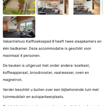
Park
-
Loverendale
Résidence
Bed
Wijngaerde
(&
Campings
breakfasts)
Hotels
Vakantiehuis
Kalfhoeksepad 8
heeft twee slaapkamers en
één badkamer. Deze accommodatie is geschikt voor
Vakantiehuizen
maximaal 4 personen.
-
De keuken is uitgerust met onder andere: koelkast,
Buitenhof
-
koffieapparaat, broodrooster, vaatwasser, oven en
magnetron.
Domburg
Hof
-
Verder beschikt u buiten over een bijbehorende tuin met
Domburg
Westhove
Last
tuinmeubilair en autoparkeerplaats.
minutes
Strand