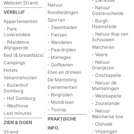
- Zierikzee
Webcam Strand
Natuur
- Natuur
VERBLIJF
Rondleidingen
Oosterschelde
Sporten
- Burgh
Appartementen
Haamstede
- Zwembaden
- Park
- Natuur Kop van
Loverendale
- Fietsen
Schouwen
- Résidence
- Wandelen
Walcheren
Wijngaerde
- Paardrijden
- Veere
Bed (& breakfasts)
- Maneges
- Natuur
Campings
- Golfbanen
Oranjezon
Hotels
Eten en drinken
- Oostkapelle
Vakantiehuizen
De Manteling
- Natuur de
- Buitenhof
Evenementen
Mantelingen
Domburg
- Ringrijden
- Westkapelle
- Hof Domburg
- Mondriaan
- Zoutelande
- Westhove
- Toorop
- Natuur
Last minutes
Walcherse bos
PRAKTISCHE
ZIEN & DOEN
- Dishoek
INFO.
- Vlissingen
Strand